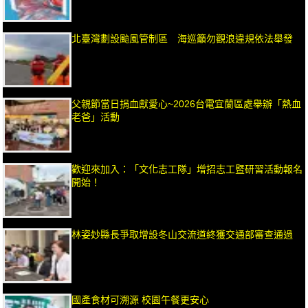
北臺灣劃設颱風管制區 海巡籲勿觀浪違規依法舉發
父親節當日捐血獻愛心~2026台電宜蘭區處舉辦「熱血
老爸」活動
歡迎來加入：「文化志工隊」增招志工暨研習活動報名
開始！
林姿妙縣長爭取增設冬山交流道終獲交通部審查通過
國產食材可溯源 校園午餐更安心