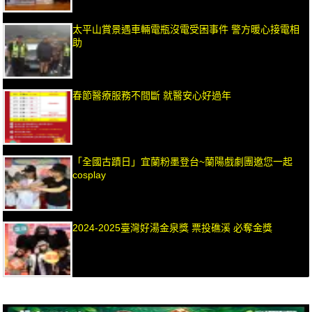
太平山賞景遇車輛電瓶沒電受困事件 警方暖心接電相
助
春節醫療服務不間斷 就醫安心好過年
「全國古蹟日」宜蘭粉墨登台~蘭陽戲劇團邀您一起
cosplay
2024-2025臺灣好湯金泉獎 票投礁溪 必奪金獎