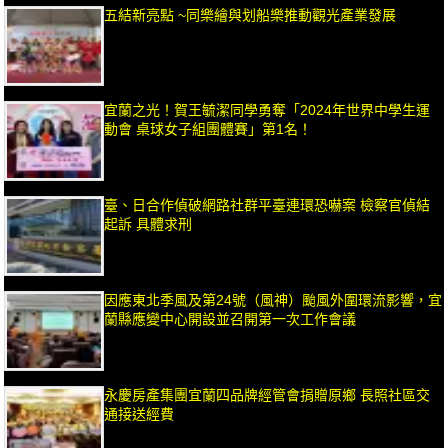
五結新亮點 ~同樂繪與划船樂推動觀光產業發展
宜蘭之光！賀王毓潔同學勇奪「2024年世界中學生運
動會 桌球女子組團體賽」第1名！
臺、日合作偵破網路社群平臺連環恐嚇案 檢察官偵結
起訴 具體求刑
因應東北季風及第24號（風神）颱風外圍環流影響，宜
蘭縣應變中心開設並召開第一次工作會議
永慶房產集團宜蘭四品牌經管會捐贈原鄉 長照社區交
通接送經費