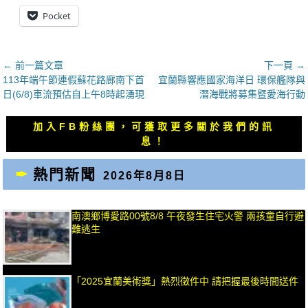
Pocket
文
← 前一篇文章
下一頁 →
上
下
113年端午節連假蘇花路廊南下首
宜蘭縣響應國家海洋日 環保艦隊與
章
一
一
日(6/8)車流預估自上午8時起湧現
潛海戰將募集暨愛海行動
導
篇
篇
覽
文
文
加入FB粉絲團，可獲取更多關於我們的訊
章：
章：
息！
熱門新聞
2026年8月8日
南澳鄉博愛路00號8/8 午夜發生住宅火警 兩孩童自行避
難逃生
「2025宜蘭美術獎」熱烈徵件中 請把握最後時間送件