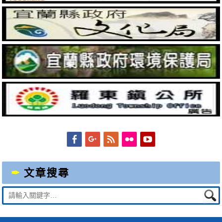
Facebook
Googleplus
Feed
Flickr
YouTube
文章搜尋
Suche
nach: