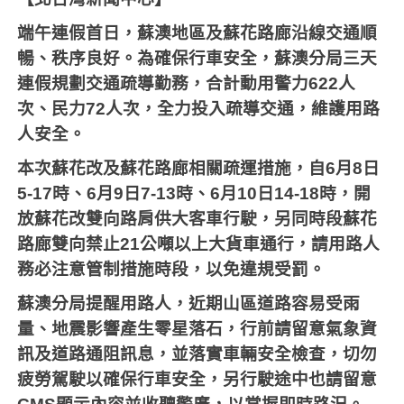
端午連假首日，蘇澳地區及蘇花路廊沿線交通順
暢、秩序良好。為確保行車安全，蘇澳分局三天
連假規劃交通疏導勤務，合計動用警力
622
人
次、民力
72
人次，全力投入疏導交通，維護用路
人安全。
本次蘇花改及蘇花路廊相關疏運措施，自
6
月
8
日
5-17
時、
6
月
9
日
7-13
時、
6
月
10
日
14-18
時，開
放蘇花改雙向路肩供大客車行駛，另同時段蘇花
路廊雙向禁止
21
公噸以上大貨車通行，請用路人
務必注意管制措施時段，以免違規受罰。
蘇澳分局提醒用路人，近期山區道路容易受雨
量、地震影響產生零星落石，行前請留意氣象資
訊及道路通阻訊息，並落實車輛安全檢查，切勿
疲勞駕駛以確保行車安全，另行駛途中也請留意