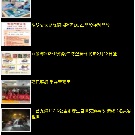
陽明交大醫院蘭陽院區10/21開設特別門診
宜蘭縣2026城鎮韌性防空演習 將於8月13日登
聽見夢想 愛在聖嘉民
台九線113.6公里處發生自撞交通事故 造成 2名乘客
輕傷