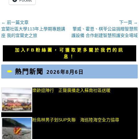
文
← 前一篇文章
下一頁 →
上
下
宜蘭社區大學113年上學期專題講
擎威、霍恩、棋苓公益捐贈智慧照
章
一
一
座 我的宜蘭史之旅
護設備 合作創建智慧照護安全場域
導
篇
篇
覽
文
文
加入FB粉絲團，可獲取更多關於我們的訊
章：
章：
息！
熱門新聞
2026年8月6日
樂齡逗陣行 正聲廣播走入蘇南社區送暖
粉鳥林男子划SUP失聯 海巡陸海空全力協尋