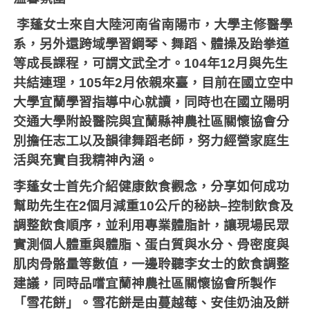
李蓬女士來自大陸河南省南陽市，大學主修醫學
系，另外還跨域學習鋼琴、舞蹈、體操及跆拳道
等成長課程，可謂文武全才。
104
年
12
月與先生
共結連理，
105
年
2
月依親來臺，目前在國立空中
大學宜蘭學習指導中心就讀，同時也在國立陽明
交通大學附設醫院與宜蘭縣神農社區關懷協會分
別擔任志工以及韻律舞蹈老師，努力經營家庭生
活與充實自我精神內涵。
李蓬女士首先介紹健康飲食觀念，分享如何成功
幫助先生在
2
個月減重
10
公斤的秘訣
–
控制飲食及
調整飲食順序，並利用專業體脂計，讓現場民眾
實測個人體重與體脂、蛋白質與水分、骨密度與
肌肉骨骼量等數值，一邊聆聽李女士的飲食調整
建議，同時品嚐宜蘭神農社區關懷協會所製作
「雪花餅」。雪花餅是由蔓越莓、安佳奶油及餅