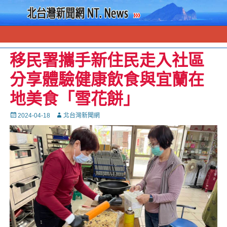
移民署攜手新住民走入社區
分享體驗健康飲食與宜蘭在
地美食「雪花餅」
Posted
Autor
2024-04-18
北台灣新聞網
on