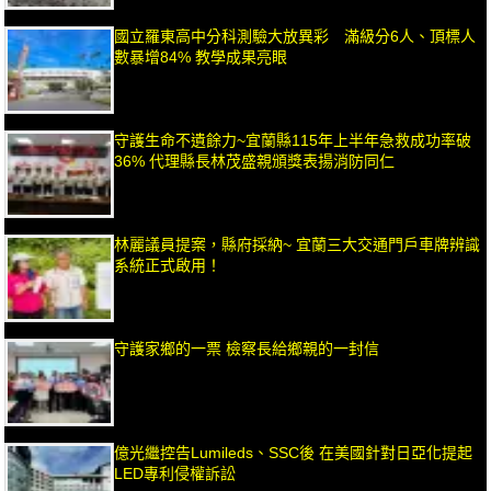
國立羅東高中分科測驗大放異彩 滿級分6人、頂標人
數暴增84% 教學成果亮眼
守護生命不遺餘力~宜蘭縣115年上半年急救成功率破
36% 代理縣長林茂盛親頒獎表揚消防同仁
林麗議員提案，縣府採納~ 宜蘭三大交通門戶車牌辨識
系統正式啟用！
守護家鄉的一票 檢察長給鄉親的一封信
億光繼控告Lumileds、SSC後 在美國針對日亞化提起
LED專利侵權訴訟