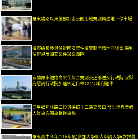
羅東鐵路以東細部計畫公園用地規劃興建地下停車場
檢察總長參與偵辦國安案件檢警聯席精進座談會 嘉勉
偵辦違反國安案件辦案團隊
宜蘭羅東鐵路高架化綜合規劃交通部送交行政院 宜縣
府懇請行政院加速核定目標124年順利通車
三星鄉照林路二段與拱照十二路交叉口 發生泛舟業者
大貨車與轎車相撞車禍
羅東高中今年(115年度)參加大學個人申請入學(含推薦