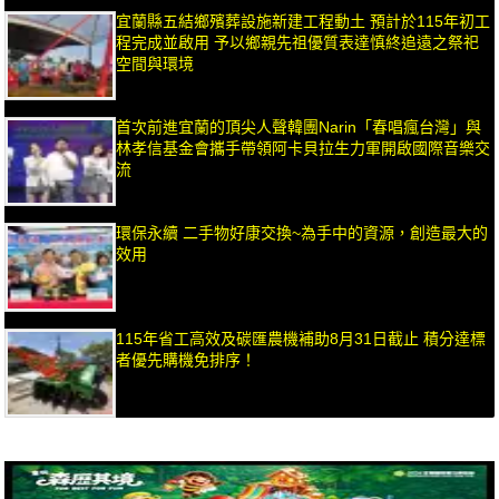
宜蘭縣五結鄉殯葬設施新建工程動土 預計於115年初工
程完成並啟用 予以鄉親先祖優質表達慎終追遠之祭祀
空間與環境
首次前進宜蘭的頂尖人聲韓團Narin「春唱瘋台灣」與
林孝信基金會攜手帶領阿卡貝拉生力軍開啟國際音樂交
流
環保永續 二手物好康交換~為手中的資源，創造最大的
效用
115年省工高效及碳匯農機補助8月31日截止 積分達標
者優先購機免排序！