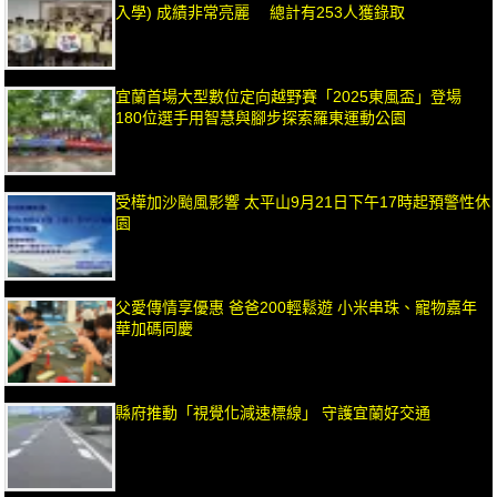
入學) 成績非常亮麗 總計有253人獲錄取
宜蘭首場大型數位定向越野賽「2025東風盃」登場
180位選手用智慧與腳步探索羅東運動公園
受樺加沙颱風影響 太平山9月21日下午17時起預警性休
園
父愛傳情享優惠 爸爸200輕鬆遊 小米串珠、寵物嘉年
華加碼同慶
縣府推動「視覺化減速標線」 守護宜蘭好交通