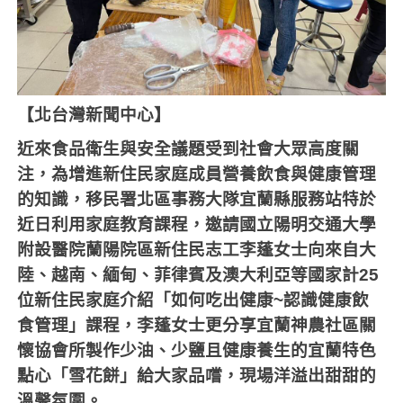
【北台灣新聞中心】
近來食品衛生與安全議題受到社會大眾高度關
注，為增進新住民家庭成員營養飲食與健康管理
的知識，移民署北區事務大隊宜蘭縣服務站特於
近日利用家庭教育課程，邀請國立陽明交通大學
附設醫院蘭陽院區新住民志工李蓬女士向來自大
陸、越南、緬甸、菲律賓及澳大利亞等國家計
25
位新住民家庭介紹「如何吃出健康
~
認識健康飲
食管理」課程，李蓬女士更分享宜蘭神農社區關
懷協會所製作少油、少鹽且健康養生的宜蘭特色
點心「雪花餅」給大家品嚐，現場洋溢出甜甜的
溫馨氛圍。