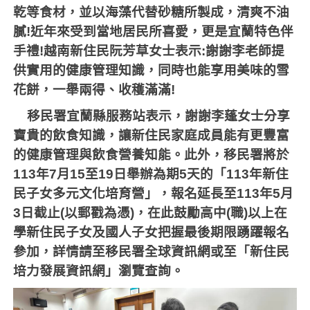
乾等食材，並以海藻代替砂糖所製成，清爽不油
膩
!
近年來受到當地居民所喜愛，更是宜蘭特色伴
手禮
!
越南新住民阮芳草女士表示
:
謝謝李老師提
供實用的健康管理知識，同時也能享用美味的雪
花餅，一舉兩得、收穫滿滿
!
移民署宜蘭縣服務站表示，謝謝李蓬女士分享
寶貴的飲食知識，讓新住民家庭成員能有更豐富
的健康管理與飲食營養知能。此外，移民署將於
113
年
7
月
15
至
19
日舉辦為期
5
天的「
113
年新住
民子女多元文化培育營」，報名延長至
113
年
5
月
3
日截止
(
以郵戳為憑
)
，在此鼓勵高中
(
職
)
以上在
學新住民子女及國人子女把握最後期限踴躍報名
參加，詳情請至移民署全球資訊網或至「新住民
培力發展資訊網」瀏覽查詢。