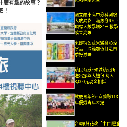
什麼有趣的故事？
吧！
國立羅東高中分科測驗
大放異彩 滿級分6人、
頂標人數暴增84% 教學
成果亮眼
東部特色蔬果變身沁涼
冰品 冷鏈加值打造四
季好滋味
鎮民有感~頭城鎮公所
送出振興大禮包 每人
3,000元現金相挺
歡慶青年節~宜蘭縣113
年優秀青年表揚
台9線蘇花改「中仁隧道