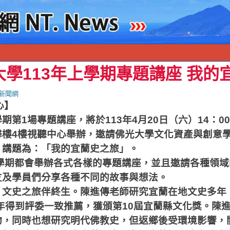
學113年上學期專題講座 我的
新聞網
心】
學期第
1
場專題講座，將於
113
年
4
月
20
日（六）
14
：
00
馨樓
4
樓視聽中心舉辦，邀請佛光大學文化資產與創意
，講題為：「我的宜蘭史之旅」。
學期都會舉辦各式各樣的專題講座，並且邀請各種領域
友及學員們分享各種不同的故事與想法。
，文史之旅伴終生。陳進傳老師研究宜蘭在地文史多年
年得到評委一致推薦，獲頒第
10
屆宜蘭縣文化獎。陳
物，同時也想研究明代佛教史，但返鄉後受環境影響，