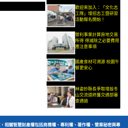
歡迎來加入：「文化志
工隊」增招志工暨研習
活動報名開始！
營利事業計算房地交易
所得 得減除之必要費用
應注意事項
國產食材可溯源 校園午
餐更安心
林姿妙縣長爭取增設冬
山交流道終獲交通部審
查通過
障，相關智慧財產權包括商標權、專利權、著作權、營業秘密與專