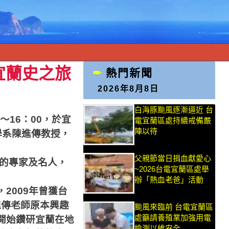
宜蘭史之旅
熱門新聞
2026年8月8日
白海豚颱風逐漸逼近 台
～
16
：
00
，於宜
電宜蘭區處持續戒備嚴
陣以待
學系陳進傳教授，
父親節當日捐血獻愛心
的專家及名人，
~2026台電宜蘭區處舉
辦「熱血老爸」活動
，
2009
年曾獲台
進傳老師原本興趣
颱風來臨前 台電宜蘭區
處籲請養殖業加強用電
開始鑽研宜蘭在地
檢測以維安全