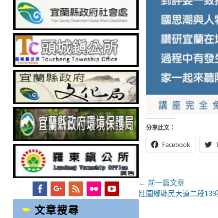
分享此文：
Facebook
文
← 前一篇文章
Facebook
Googleplus
Feed
Flickr
YouTube
上
壯圍鄉縣民大道二段13
章
一
文章搜尋
導
篇