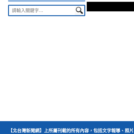
文
覽
Suche
章：
nach:
【北台灣新聞網】上所屬刊載的所有內容，包括文字報導、照片