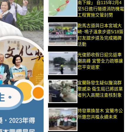
南下線」 自115年2月4
至5日進行隧道消防機電
工程實施交管封閉
跑馬古道與日本宮城大
崎･鳴子溫泉步道5/18簽
訂友誼步道及完成揭牌
活動
光復節收假日迎北返車
潮高峰 宜警全力疏導讓
您平安返家
宜蘭縣發生疑似腹瀉群
聚感染 衛生局已將該業
者列入高關注查核對象
持發票換苗木 宜蘭市公
所邀您共植永續未來