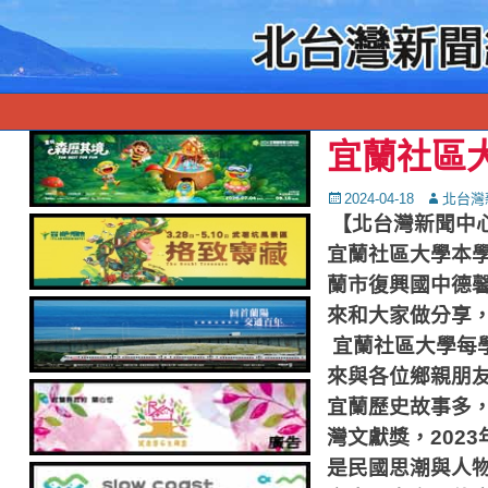
宜蘭社區大
Posted
Autor
2024-04-18
北台灣
on
【北台灣新聞中
宜蘭社區大學本
蘭市復興國中德
來和大家做分享
宜蘭社區大學每
來與各位鄉親朋
宜蘭歷史故事多
灣文獻獎，
2023
是民國思潮與人