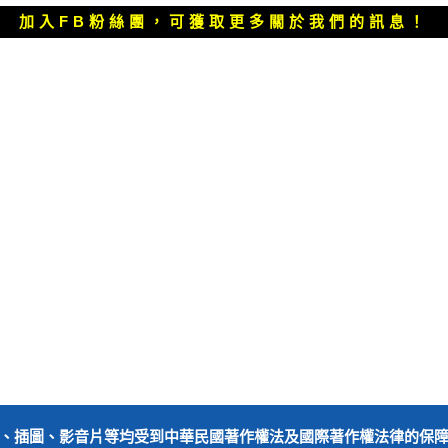
文
加入FB粉絲團，可獲取更多關於我們的訊息！
章：
、插圖、影音片等均受到中華民國著作權法及國際著作權法律的保