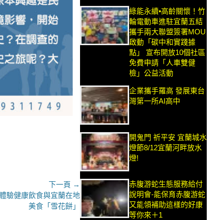
綠能永續•高齡關懷！竹
輪電動車進駐宜蘭五結
攜手兩大聯盟簽署MOU
啟動「碳中和實踐據
點」 宣布開放10個社區
免費申請「人車雙健
檢」公益活動
企業攜手羅高 發展東台
灣第一所AI高中
開鬼門 祈平安 宜蘭城水
燈節8/12宜蘭河畔放水
燈!
赤腹游蛇生態服務給付
下一頁 →
說明會-能保育赤腹游蛇
享體驗健康飲食與宜蘭在地
又能領補助這樣的好康
美食「雪花餅」
等你來＋1