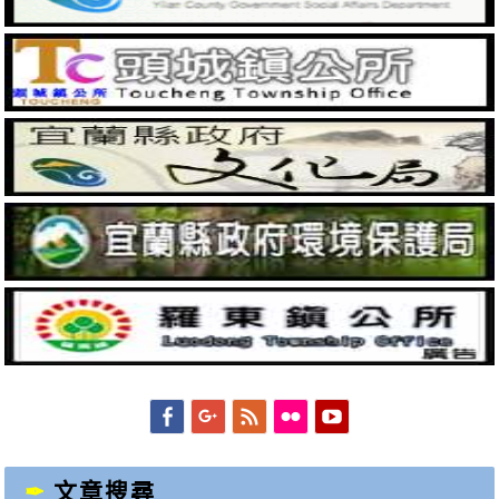
Facebook
Googleplus
Feed
Flickr
YouTube
文章搜尋