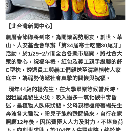
【北台灣新聞中心】
農曆春節即將到來，為關懷弱勢朋友，創世、華
山、人安基金會舉辦「第
34
屆寒士吃飽
30
尾牙」
活動，於
1/29~2/7
間全台各縣市展開，將社會大
眾的愛心，祝福年禮、紅包及義工親手縫製的舒
C
型枕，透過員工與義工們親送至清寒植物人家
庭中，為弱勢傳遞社會真摯的關懷與祝福。
現年
44
歲的楊先生，在大學畢業等候當兵時，
因租屋處發生火災，吸入過多一氧化碳中毒昏
迷，呈植物人臥床狀態。父母親積極帶著楊先生
奔波各大醫院，盼兒子能夠甦醒過來，自行在家
照顧
12
年後，因耗費極大人力及財力，不堪負荷
下，向創世求助，於
104
年入住羅東院，終於能