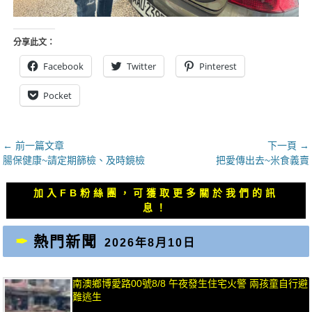
分享此文：
Facebook
Twitter
Pinterest
Pocket
文
← 前一篇文章
下一頁 →
上
下
腸保健康~請定期篩檢、及時鏡檢
把愛傳出去~米食義賣
章
一
一
導
篇
篇
加入FB粉絲團，可獲取更多關於我們的訊
覽
文
文
息！
章：
章：
熱門新聞
2026年8月10日
南澳鄉博愛路00號8/8 午夜發生住宅火警 兩孩童自行避
難逃生