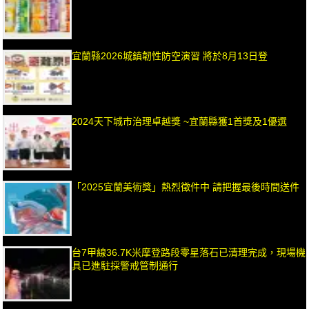
宜蘭縣2026城鎮韌性防空演習 將於8月13日登
2024天下城市治理卓越獎 ~宜蘭縣獲1首獎及1優選
「2025宜蘭美術獎」熱烈徵件中 請把握最後時間送件
台7甲線36.7K米摩登路段零星落石已清理完成，現場機
具已進駐採警戒管制通行