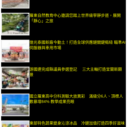
羅東自然教育中心邀請您踏上世界級寧靜步道，展開
「靜心」之旅
億光泰國新廠今動土！打造全球供應鏈關鍵樞紐 瞄準AI
伺服器與車用市場
游國連完成縣議員參選登記 三大主軸打造宜蘭新願
景
國立羅東高中分科測驗大放異彩 滿級分6人、頂標人
數暴增84% 教學成果亮眼
東部特色蔬果變身沁涼冰品 冷鏈加值打造四季好滋味