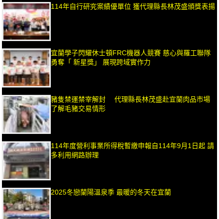
114年自行研究案績優單位 獲代理縣長林茂盛頒獎表揚
宜蘭學子閃耀休士頓FRC機器人競賽 慈心與羅工聯隊
勇奪「 新星獎」 展現跨域實作力
豬隻禁運禁宰解封 代理縣長林茂盛赴宜蘭肉品市場
了解毛豬交易情形
114年度營利事業所得稅暫繳申報自114年9月1日起 請
多利用網路辦理
2025冬戀蘭陽溫泉季 最暖的冬天在宜蘭