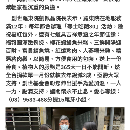
減輕家裡沉重的負擔。
創世羅東院劉佩晶院長表示，羅東院在地服務
滿
12
年，每年都會辦理「寒士吃飽
30
」活動，除
祝福紅包外，還有七道具吉祥意涵之年節佳餚：
福報圓滿嫩骨煲、櫻花蝦鰻魚米糕、三鮮開陽迎
百財、富貴鯖魚燒、紅燒豬肉、人蔘糯米雞、精
選豬肉鬆，以簡易、方便食用的包裝，送上一份
善食。植物人的服務是
365
天一日不能間斷，然
全台捐款單一月份就較去年銳減
2
成，亟需大眾
支持，創世基金會盼您伸出援手為愛加溫，一人
一力、點滴支持，讓關懷永不止息。愛心專線：
（
03
）
9533-468
分機
15
尾牙小組。