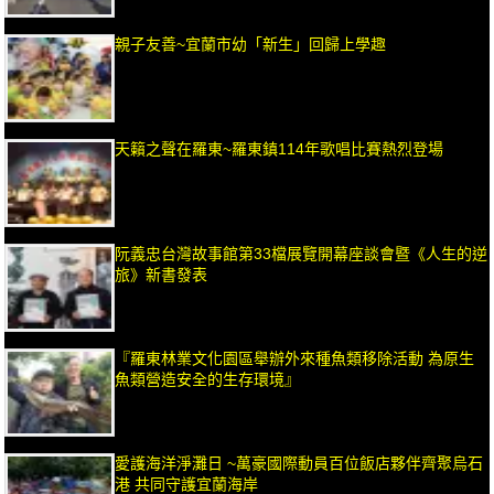
親子友善~宜蘭市幼「新生」回歸上學趣
天籟之聲在羅東~羅東鎮114年歌唱比賽熱烈登場
阮義忠台灣故事館第33檔展覽開幕座談會暨《人生的逆
旅》新書發表
『羅東林業文化園區舉辦外來種魚類移除活動 為原生
魚類營造安全的生存環境』
愛護海洋淨灘日 ~萬豪國際動員百位飯店夥伴齊聚烏石
港 共同守護宜蘭海岸