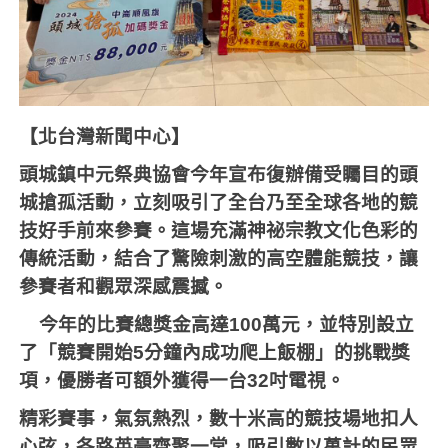
【北台灣新聞中心】
頭城鎮中元祭典協會今年宣布復辦備受矚目的頭
城搶孤活動，立刻吸引了全台乃至全球各地的競
技好手前來參賽。這場充滿神祕宗教文化色彩的
傳統活動，結合了驚險刺激的高空體能競技，讓
參賽者和觀眾深感震撼。
今年的比賽總獎金高達
100
萬元，並特別設立
了「競賽開始
5
分鐘內成功爬上飯棚」的挑戰獎
項，優勝者可額外獲得一台
32
吋電視。
精彩賽事，氣氛熱烈，數十米高的競技場地扣人
心弦，各路英豪齊聚一堂，吸引數以萬計的民眾