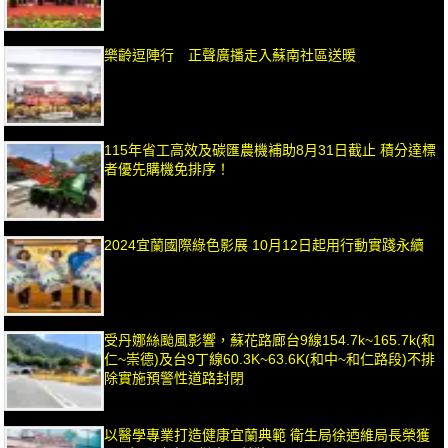
樂齡逗陣行 正聲廣播走入蘇南社區送暖
115年省工高效及碳匯農機補助8月31日截止 積分達標
者優先購機免排序！
2024宜蘭國際綠色影展 10月12日起用行動實踐永續
受丹娜絲颱風影響，蘇花路廊台9線154.7k~165.7k(和
仁~崇德)及台9丁線60.3K~63.6K(和中~和仁路段)不排
除實施預警性道路封閉
以醫學專業打造健康宜蘭典範 衛生局徐迺維局長榮獲