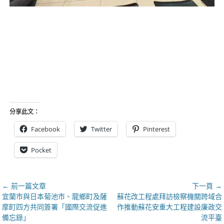
分享此文：
Facebook
Twitter
Pinterest
Pocket
文
← 前一篇文章
下一頁 →
上
下
宜蘭市與日本菊池市、龍鄉町及薩
蘇花改工程處拜訪檢察機關跨域合
章
一
一
摩町四方共同簽署「國際交流促進
作推動蘇花安重大工程建設廉政交
導
篇
篇
備忘錄」
流平臺
覽