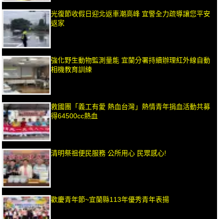
光復節收假日迎北返車潮高峰 宜警全力疏導讓您平安
返家
強化野生動物監測量能 宜蘭分署持續辦理紅外線自動
相機教育訓練
救國團「義工有愛 熱血台灣」熱情青年捐血活動共募
得64500cc熱血
清明祭祖便民服務 公所用心 民眾感心!
歡慶青年節~宜蘭縣113年優秀青年表揚