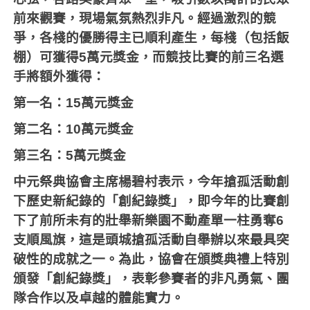
前來觀賽，現場氣氛熱烈非凡。經過激烈的競
爭，各棧的優勝得主已順利產生，每棧（包括飯
棚）可獲得
5
萬元獎金，而競技比賽的前三名選
手將額外獲得：
第一名：
15
萬元獎金
第二名：
10
萬元獎金
第三名：
5
萬元獎金
中元祭典協會主席楊碧村表示，今年搶孤活動創
下歷史新紀錄的「創紀錄獎」，即今年的比賽創
下了前所未有的壯舉新樂園不動產單一柱勇奪
6
支順風旗，這是頭城搶孤活動自舉辦以來最具突
破性的成就之一。為此，協會在頒獎典禮上特別
頒發「創紀錄獎」，表彰參賽者的非凡勇氣、團
隊合作以及卓越的體能實力。