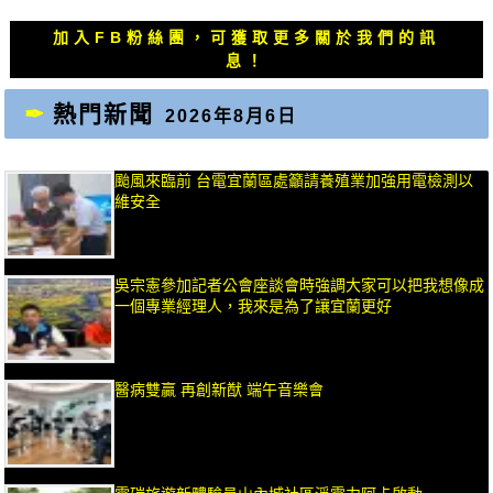
文
文
章：
章：
加入FB粉絲團，可獲取更多關於我們的訊
息！
熱門新聞
2026年8月6日
颱風來臨前 台電宜蘭區處籲請養殖業加強用電檢測以
維安全
吳宗憲參加記者公會座談會時強調大家可以把我想像成
一個專業經理人，我來是為了讓宜蘭更好
醫病雙贏 再創新猷 端午音樂會