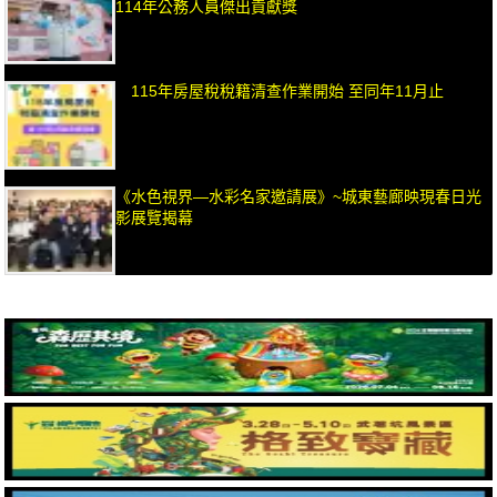
114年公務人員傑出貢獻獎
115年房屋稅稅籍清查作業開始 至同年11月止
《水色視界—水彩名家邀請展》~城東藝廊映現春日光
影展覽揭幕