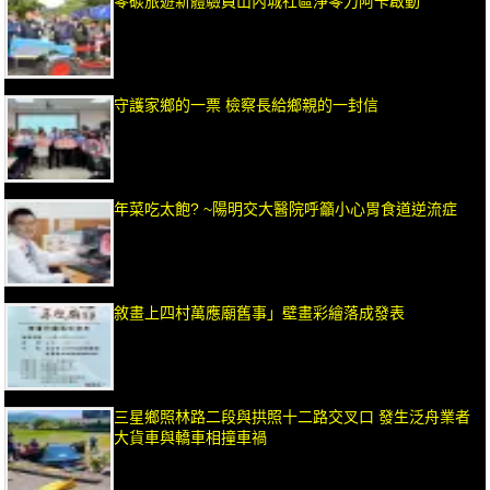
零碳旅遊新體驗員山內城社區淨零力阿卡啟動
守護家鄉的一票 檢察長給鄉親的一封信
年菜吃太飽? ~陽明交大醫院呼籲小心胃食道逆流症
敘畫上四村萬應廟舊事」壁畫彩繪落成發表
三星鄉照林路二段與拱照十二路交叉口 發生泛舟業者
大貨車與轎車相撞車禍