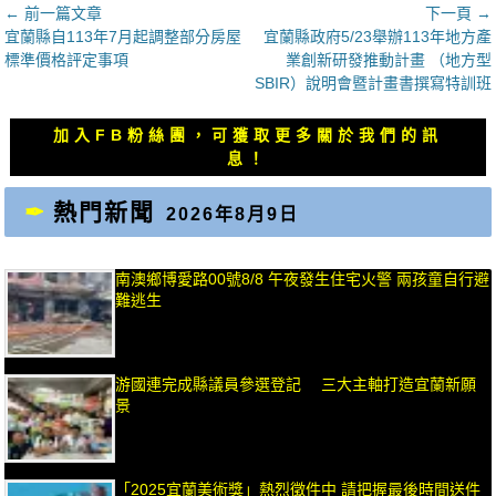
文
← 前一篇文章
下一頁 →
上
下
宜蘭縣自113年7月起調整部分房屋
宜蘭縣政府5/23舉辦113年地方產
章
一
一
標準價格評定事項
業創新研發推動計畫 （地方型
導
篇
篇
SBIR）說明會暨計畫書撰寫特訓班
覽
文
文
章：
章：
加入FB粉絲團，可獲取更多關於我們的訊
息！
熱門新聞
2026年8月9日
南澳鄉博愛路00號8/8 午夜發生住宅火警 兩孩童自行避
難逃生
游國連完成縣議員參選登記 三大主軸打造宜蘭新願
景
「2025宜蘭美術獎」熱烈徵件中 請把握最後時間送件