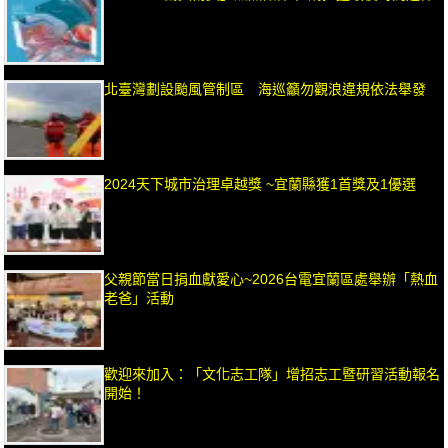
北臺灣劃設颱風管制區 海巡籲勿觀浪違規依法舉發
2024天下城市治理卓越獎 ~宜蘭縣獲1首獎及1優選
父親節當日捐血獻愛心~2026台電宜蘭區處舉辦「熱血
老爸」活動
歡迎來加入：「文化志工隊」增招志工暨研習活動報名
開始！