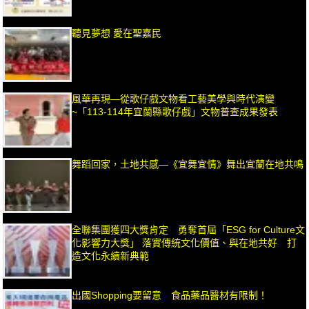
聽見夢想 愛在聖嘉民
風華再現—從歌仔戲文物看工藝美學與時代演變
~「113-114年宜蘭縣歌仔戲」文物普查成果發表
舞蹈回家，土地共感—《宜舞宜情》舞出宜蘭在地共鳴
全聯集團獲四大獎肯定 勇奪首屆「ESG for Culture文
化影響力大獎」 落實傳統文化價值、與在地共好 打
造文化永續新典範
出國Shopping要留意 食品藥品醫材有限制！