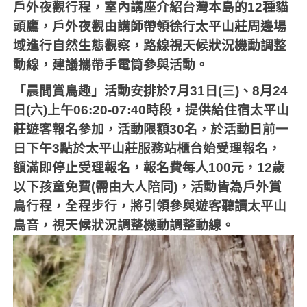
戶外夜觀行程，室內講座介紹台灣本島的
12
種貓
頭鷹，戶外夜觀由講師帶領徐行太平山莊周邊場
域進行自然生態觀察，路線視天候狀況機動調整
動線，建議攜帶手電筒參與活動。
「晨間賞鳥趣」活動安排於
7
月
31
日
(
三
)
、
8
月
24
日
(
六
)
上午
06:20-07:40
時段，提供給住宿太平山
莊遊客報名參加，活動限額
30
名，於活動日前一
日下午
3
點於太平山莊服務站櫃台始受理報名，
額滿即停止受理報名，報名費每人
100
元，
12
歲
以下孩童免費
(
需由大人陪同
)
，活動皆為戶外賞
鳥行程，全程步行，將引領參與遊客聽讀太平山
鳥音，視天候狀況調整機動調整動線。