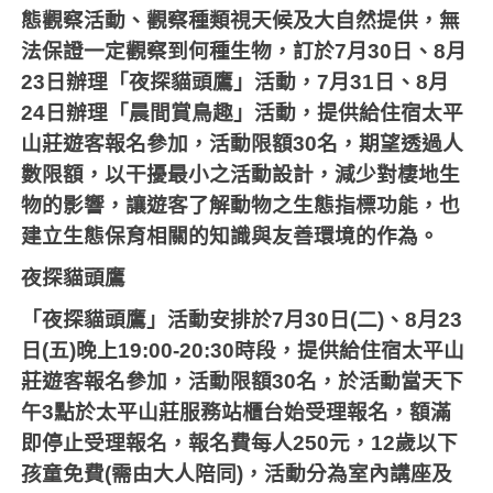
態觀察活動、觀察種類視天候及大自然提供，無
法保證一定觀察到何種生物，訂於
7
月
30
日、
8
月
23
日辦理「夜探貓頭鷹」活動，
7
月
31
日、
8
月
24
日辦理「晨間賞鳥趣」活動，提供給住宿太平
山莊遊客報名參加，活動限額
30
名，期望透過人
數限額，以干擾最小之活動設計，減少對棲地生
物的影響，讓遊客了解動物之生態指標功能，也
建立生態保育相關的知識與友善環境的作為。
夜探貓頭鷹
「夜探貓頭鷹」活動安排於
7
月
30
日
(
二
)
、
8
月
23
日
(
五
)
晚上
19:00-20:30
時段，提供給住宿太平山
莊遊客報名參加，活動限額
30
名，於活動當天下
午
3
點於太平山莊服務站櫃台始受理報名，額滿
即停止受理報名，報名費每人
250
元，
12
歲以下
孩童免費
(
需由大人陪同
)
，活動分為室內講座及