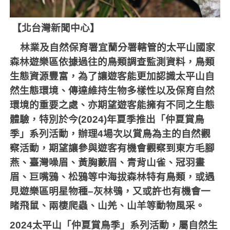
【北台灣新聞中心】
林業及自然保育署宜蘭分署轄管的太平山國家
森林遊樂區依據過往的鳥類調查監測資料，鳥類
生態資源豐富，為了讓遊客能更加認識太平山自
然生態環境、傳達維持生物多樣性以及保育自然
環境的重要之處、亦期望遊客能擁有不同之生態
體驗，特別於今
(2024)
年夏季推出「仲夏賞鳥
季」系列活動，辦理
4
場次以賞鳥為主的自然觀
察活動，期望讓參與遊客有機會觀察到東方毛腳
燕、臺灣噪眉、黃胸藪眉、青背山雀、冠羽畫
眉、巨嘴鴉、松鴉等中海拔森林特有鳥類，或遇
見遊樂區明星物種
–
灰林鴞，又或許也有機會一
睹飛鼠、兩棲爬蟲、山羌、山羊等動物風采。
2024
太平山「仲夏賞鳥季」系列活動，屬自然生