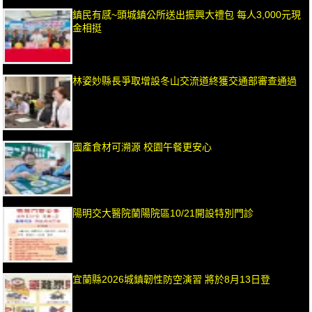
鎮民有感~頭城鎮公所送出振興大禮包 每人3,000元現
金相挺
林姿妙縣長爭取增設冬山交流道終獲交通部審查通過
國產食材可溯源 校園午餐更安心
陽明交大醫院蘭陽院區10/21開設特別門診
宜蘭縣2026城鎮韌性防空演習 將於8月13日登