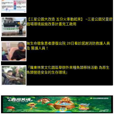
【三星公園大改造 五分火車動起來】 ~三星公園兒童遊
戲場環境設施改善計畫完工啟用
無生命徵象患者康復出院 28日看診感謝消防救護人員
及 醫護人員！
『羅東林業文化園區舉辦外來種魚類移除活動 為原生
魚類營造安全的生存環境』