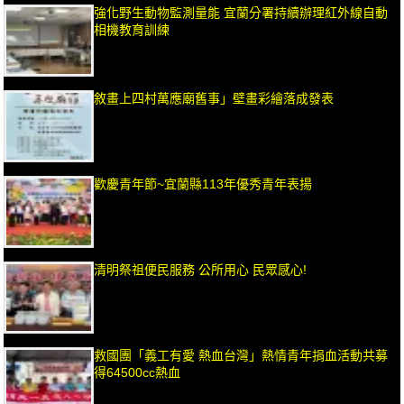
強化野生動物監測量能 宜蘭分署持續辦理紅外線自動
相機教育訓練
敘畫上四村萬應廟舊事」壁畫彩繪落成發表
歡慶青年節~宜蘭縣113年優秀青年表揚
清明祭祖便民服務 公所用心 民眾感心!
救國團「義工有愛 熱血台灣」熱情青年捐血活動共募
得64500cc熱血