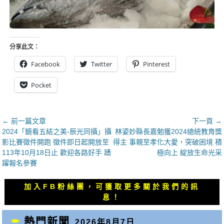
分享此文：
Facebook
Twitter
Pinterest
Pocket
文
← 前一篇文章
下一頁 →
上
下
2024「鏡看五結之美-辰光同攝」攝
林姿妙縣長嘉勉獲2024總統教育獎
章
一
一
影比賽徵件開跑 徵件即日起開放至
得主 事親至孝化大愛，突破困境 積
導
篇
篇
113年10月18日止 歡迎各路好手 踴
極向上 綻放生命光采
覽
文
文
躍報名參賽
章：
章：
加入FB粉絲團，可獲取更多關於我們的訊
息！
熱門新聞
2026年8月7日