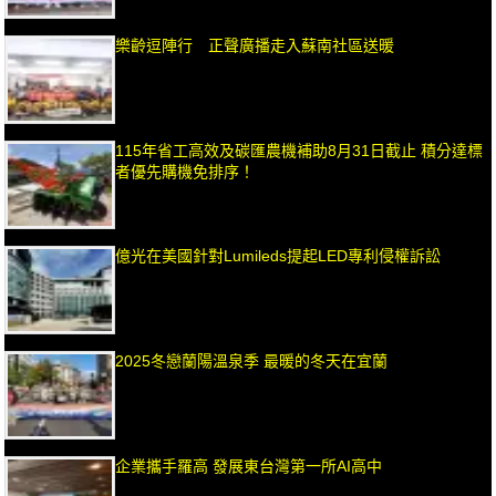
樂齡逗陣行 正聲廣播走入蘇南社區送暖
115年省工高效及碳匯農機補助8月31日截止 積分達標
者優先購機免排序！
億光在美國針對Lumileds提起LED專利侵權訴訟
2025冬戀蘭陽溫泉季 最暖的冬天在宜蘭
企業攜手羅高 發展東台灣第一所AI高中