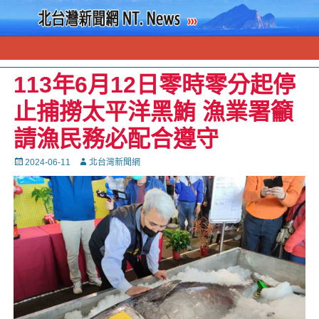
113年6月12日零時零分起停
止捕撈太平洋黑鮪 漁業署籲
請漁民務必配合遵守
Posted
Autor
2024-06-11
北台灣新聞網
on