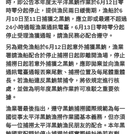
時，即公告本年度太平洋黑鮪作業於
6
月
12
日零
時零分起停止，提供漁民兩日緩衝期，漁船於
6
月
10
日至
11
日捕獲之黑鮪，應立即或最遲不超過
24
小時通報漁業通訊電臺，
6
月
13
日零時零分起
停止受理漁獲通報，請漁民務必配合遵守。
另為避免漁船於
6
月
12
日起意外捕獲黑鮪，漁業
署請漁船配合於停止捕撈日起即離開漁場，停止
捕撈日起若意外捕獲之黑鮪，應即拋棄並向漁業
通訊電臺通報丟棄尾數、捕撈位置及每尾體重體
長。若漁船違反黑鮪禁捕令，將依規定進行核
處，並做為明年度黑鮪作業許可准駁之重要依
據。
漁業署最後指出，遵守黑鮪捕撈國際規範為每一
國從事太平洋黑鮪漁撈作業國基本義務，但亦須
每一位捕撈太平洋黑鮪漁民朋友的配合。本年黑
鮪國家配額於停止捕撈並經實際統計後若有剩