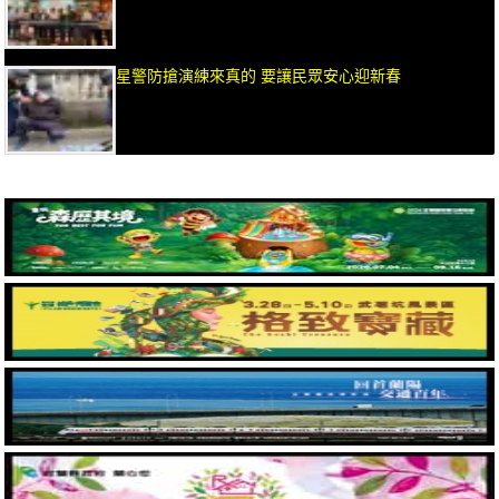
星警防搶演練來真的 要讓民眾安心迎新春