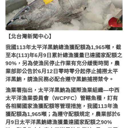
【北台灣新聞中心】
我國
113
年太平洋黑鮪總漁獲配額為
1,965
噸，截
至本
(113)
年
6
月
9
日累計總漁獲量已達國家配額之
90%
，另為使漁民停止作業有充分緩衝時間，農
業部即公告於
6
月
12
日零時零分起停止捕撈太平
洋黑鮪，請漁民務必配合遵守黑鮪捕撈禁令。
漁業署指出，太平洋黑鮪為國際漁業組織—中西
太平洋漁業委員會（
WCPFC
）管轄魚種，訂有
各相關國家漁獲配額等管理措施，我國
113
年漁
獲配額為
1,965
噸；為遵守配額規定，農業部於
6
月
9
日太平洋黑鮪總漁獲量達國家配額之
90%