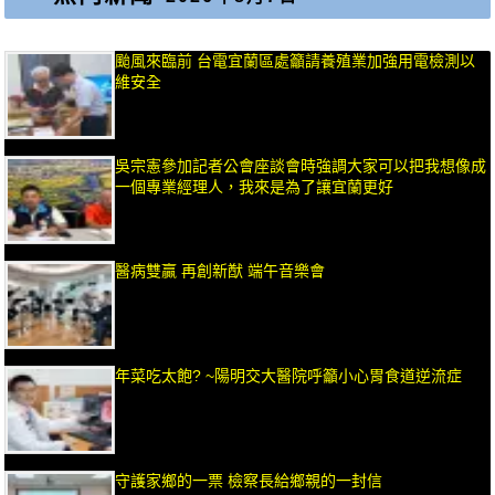
颱風來臨前 台電宜蘭區處籲請養殖業加強用電檢測以
維安全
吳宗憲參加記者公會座談會時強調大家可以把我想像成
一個專業經理人，我來是為了讓宜蘭更好
醫病雙贏 再創新猷 端午音樂會
年菜吃太飽? ~陽明交大醫院呼籲小心胃食道逆流症
守護家鄉的一票 檢察長給鄉親的一封信