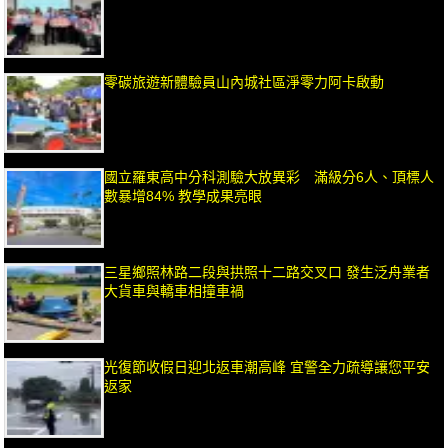
零碳旅遊新體驗員山內城社區淨零力阿卡啟動
國立羅東高中分科測驗大放異彩 滿級分6人、頂標人
數暴增84% 教學成果亮眼
三星鄉照林路二段與拱照十二路交叉口 發生泛舟業者
大貨車與轎車相撞車禍
光復節收假日迎北返車潮高峰 宜警全力疏導讓您平安
返家