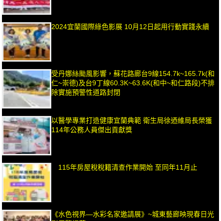
2024宜蘭國際綠色影展 10月12日起用行動實踐永續
受丹娜絲颱風影響，蘇花路廊台9線154.7k~165.7k(和
仁~崇德)及台9丁線60.3K~63.6K(和中~和仁路段)不排
除實施預警性道路封閉
以醫學專業打造健康宜蘭典範 衛生局徐迺維局長榮獲
114年公務人員傑出貢獻獎
115年房屋稅稅籍清查作業開始 至同年11月止
《水色視界—水彩名家邀請展》~城東藝廊映現春日光