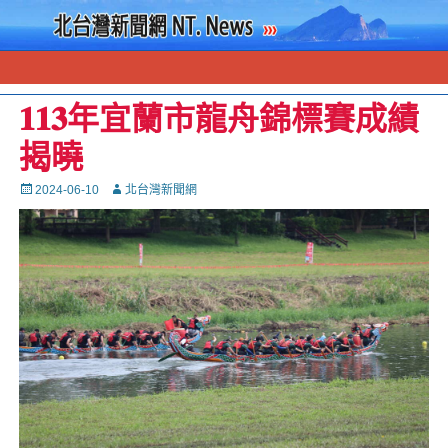
𝟏𝟏𝟑年宜蘭市龍舟錦標賽成績
揭曉
Posted
Autor
2024-06-10
北台灣新聞網
on