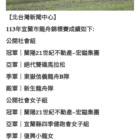
【北台灣新聞中心】
𝟏𝟏𝟑
年宜蘭市龍舟錦標賽成績如下
:
公開社會組
冠軍｜蘭陽
21
世紀不動產
–
宏鎰集團
亞軍｜絕代雙礁馬拉松
季軍｜東嶽信義龍舟
𝐁
隊
殿軍｜新生龍舟隊
公開社會女子組
冠軍｜蘭陽
21
世紀不動產
–
宏鎰集團
亞軍｜宜蘭縣四季健跑會女子組
季軍｜復興小龍女