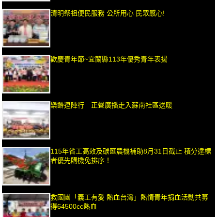
清明祭祖便民服務 公所用心 民眾感心!
歡慶青年節~宜蘭縣113年優秀青年表揚
樂齡逗陣行 正聲廣播走入蘇南社區送暖
115年省工高效及碳匯農機補助8月31日截止 積分達標
者優先購機免排序！
救國團「義工有愛 熱血台灣」熱情青年捐血活動共募
得64500cc熱血