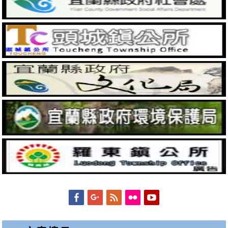
Facebook
Googleplus
Feed
Flickr
YouTube