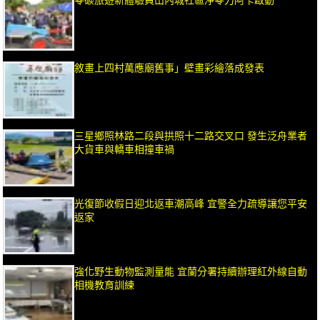
零碳旅遊新體驗員山內城社區淨零力阿卡啟動
敘畫上四村萬應廟舊事」壁畫彩繪落成發表
三星鄉照林路二段與拱照十二路交叉口 發生泛舟業者
大貨車與轎車相撞車禍
光復節收假日迎北返車潮高峰 宜警全力疏導讓您平安
返家
強化野生動物監測量能 宜蘭分署持續辦理紅外線自動
相機教育訓練