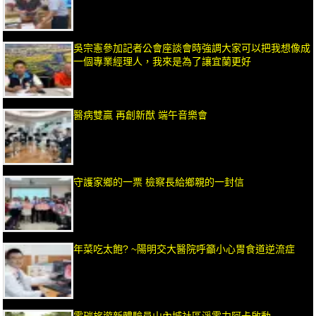
吳宗憲參加記者公會座談會時強調大家可以把我想像成
一個專業經理人，我來是為了讓宜蘭更好
醫病雙贏 再創新猷 端午音樂會
守護家鄉的一票 檢察長給鄉親的一封信
年菜吃太飽? ~陽明交大醫院呼籲小心胃食道逆流症