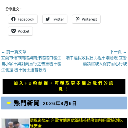
分享此文：
Facebook
Twitter
Pinterest
Pocket
文
← 前一篇文章
下一頁 →
上
下
宜蘭市環市南路與南津路路口發生
端午連假收假日北返車潮湧現 宜警
章
一
一
自小客車與對向直行之普重機車發
籲請駕駛人保持耐心行駛
導
篇
篇
生側撞 機車騎士送醫救治
覽
文
文
章：
章：
加入FB粉絲團，可獲取更多關於我們的訊
息！
熱門新聞
2026年8月6日
颱風來臨前 台電宜蘭區處籲請養殖業加強用電檢測以
維安全