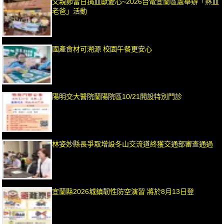
父親節當日捐血獻愛心~2026台電宜蘭區處舉辦「熱血
老爸」活動
國產食材可溯源 校園午餐更安心
陽明交大醫院蘭陽院區10/21開設特別門診
林姿妙縣長爭取增設冬山交流道終獲交通部審查通過
宜蘭縣2026城鎮韌性防空演習 將於8月13日登