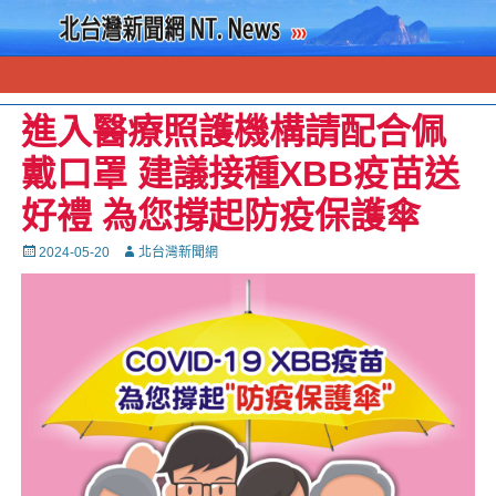
進入醫療照護機構請配合佩
戴口罩 建議接種XBB疫苗送
好禮 為您撐起防疫保護傘
Posted
Autor
2024-05-20
北台灣新聞網
on