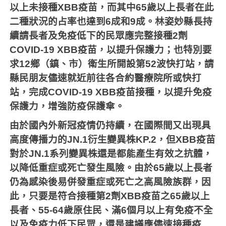
以上未接種
XBB
疫苗，而其中
65
歲以上長者在此
二種狀況的占率也達到
6
成和
9
成。林姿妙縣長持
續請長者及免疫低下的民眾應完整接種
2
劑
COVID-19 XBB
疫苗，以提升保護力；也特別要
求
12
鄉（鎮、市）衛生所開設第
52
波快打站，請
縣民朋友儘速就近前往各合約醫療院所或快打
站，完成
COVID-19 XBB
疫苗接種，以提升免疫
保護力，增強防疫保護傘。
由於國內外新冠疫情仍持續，在國際間又出現具
高度傳播力的
JN.1
衍生變異株
KP.2
，但
XBB
疫苗
對於
JN.1
系列變異株還是都能產生有效之抗體，
以降低重症或死亡發生風險。由於
65
歲以上長者
仍為感染後易併發重症或死亡之高風險族群，因
此，只要是符合接種第
2
劑
XBB
疫苗之
65
歲以上
長者、
55-64
歲原住民、滿
6
個月以上有免疫不全
以及免疫力低下民眾，還是建議應儘速接種疫