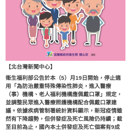
【北台灣新聞中心】
衛生福利部公告於本（
5
）月
19
日開始，停止適
用「為防治嚴重特殊傳染性肺炎，進入醫療
（事）機構、老人福利機構應佩戴口罩」規定，
並調整民眾進入醫療照護機構配合佩戴口罩建
議。依據疾病管制署統計資料顯示，新冠疫情雖
然有下降趨勢，但併發症及死亡風險仍持續；截
至目前為止，國內本土併發症及死亡個案有
9
成