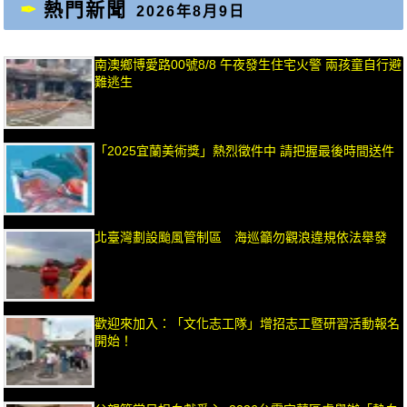
熱門新聞
2026年8月9日
南澳鄉博愛路00號8/8 午夜發生住宅火警 兩孩童自行避
難逃生
「2025宜蘭美術獎」熱烈徵件中 請把握最後時間送件
北臺灣劃設颱風管制區 海巡籲勿觀浪違規依法舉發
歡迎來加入：「文化志工隊」增招志工暨研習活動報名
開始！