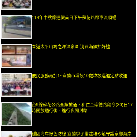
114年中秋節連假首日下午蘇花路廊車流順暢
春遊太平山鳩之澤溫泉區 消費滿額抽好禮
便民服務再加1~宜蘭市增設10處垃圾巡迴定點收運
台9線蘇花公路全線搶通，和仁至崇德路段今(30)日17
時開放通行後，進行夜間封路
穩固海岸綠色防線 宜蘭學子搭建堆砂籬守護家鄉海岸