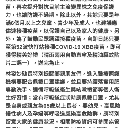
苗，再次提升對抗目前主流變異株之免疫保護
力，也讓防護不過期。除此以外，其餘只要是年
滿
6
個月以上之兒童、青少年及成人，也建議應
儘速接種疫苗，以保護自己以及家人的健康。另
外，為了鼓勵民眾踴躍接種疫苗，自即日起只要
至第
52
波快打站接種
COVID-19 XBB
疫苗，即可
獲得精美好禮（晴雨兩用自動直傘及精油驅蚊貼
片二選一），送完為止。
林姿妙縣長特別提醒鄉親朋友們，進入醫療照護
機構要配合佩戴口罩建議，並且要持續落實用肥
皂勤洗手、遵循呼吸道衛生與咳嗽禮節等個人衛
生好習慣；當有呼吸道症狀時應佩戴口罩，尤其
是自身或親友為
65
歲以上長者、嬰幼兒、高風險
慢性病人及孕婦等呼吸道感染高危險群，應特別
留意大家的健康狀況。相關防疫資訊可參閱疾管