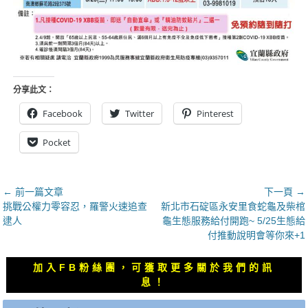
分享此文：
Facebook
Twitter
Pinterest
Pocket
文
← 前一篇文章
下一頁 →
上
下
挑戰公權力零容忍，羅警火速追查
新北市石碇區永安里食蛇龜及柴棺
章
一
一
逮人
龜生態服務給付開跑~ 5/25生態給
導
篇
篇
付推動說明會等你來+1
覽
文
文
章：
章：
加入FB粉絲團，可獲取更多關於我們的訊
息！