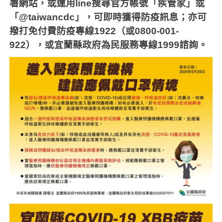
署網站，或運用
line
搜尋官方帳號「疾管家」或
「
@taiwancdc
」，可即時獲得防疫訊息；亦可
撥打免付費防疫專線
1922
（或
0800-001-
922
），或宜蘭縣政府為民服務專線
1999
諮詢。