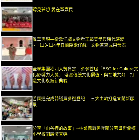
聽見夢想 愛在聖嘉民
風華再現—從歌仔戲文物看工藝美學與時代演變
~「113-114年宜蘭縣歌仔戲」文物普查成果發表
全聯集團獲四大獎肯定 勇奪首屆「ESG for Culture文
化影響力大獎」 落實傳統文化價值、與在地共好 打
造文化永續新典範
游國連完成縣議員參選登記 三大主軸打造宜蘭新願
景
分享「山谷裡的故事」~林業保育署宜蘭分署舉辦偏鄉
小學校園廉潔宣導