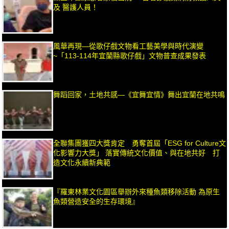
及 醫護人員！
風華再現—從歌仔戲文物看工藝美學與時代演變
~「113-114年宜蘭縣歌仔戲」文物普查成果發表
舞蹈回家，土地共感—《宜舞宜情》舞出宜蘭在地共鳴
全聯集團獲四大獎肯定 勇奪首屆「ESG for Culture文
化影響力大獎」 落實傳統文化價值、與在地共好 打
造文化永續新典範
『羅東林業文化園區舉辦外來種魚類移除活動 為原生
魚類營造安全的生存環境』