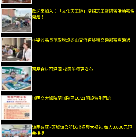
歡迎來加入：「文化志工隊」增招志工暨研習活動報名
開始！
林姿妙縣長爭取增設冬山交流道終獲交通部審查通過
國產食材可溯源 校園午餐更安心
陽明交大醫院蘭陽院區10/21開設特別門診
鎮民有感~頭城鎮公所送出振興大禮包 每人3,000元現
金相挺