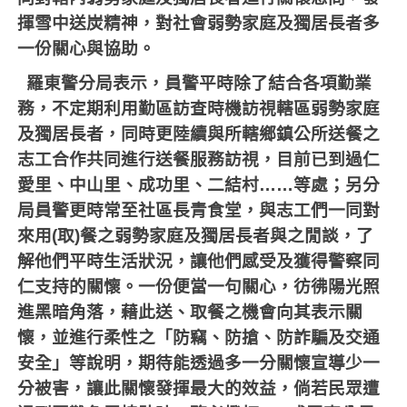
揮雪中送炭精神，對社會弱勢家庭及獨居長者多
一份關心與協助。
羅東警分局表示，員警平時除了結合各項勤業
務，不定期利用勤區訪查時機訪視轄區弱勢家庭
及獨居長者，同時更陸續與所轄鄉鎮公所送餐之
志工合作共同進行送餐服務訪視，目前已到過仁
愛里、中山里、成功里、二結村……等處；另分
局員警更時常至社區長青食堂，與志工們一同對
來用
(
取
)
餐之弱勢家庭及獨居長者與之閒談，了
解他們平時生活狀況，讓他們感受及獲得警察同
仁支持的關懷。一份便當一句關心，彷彿陽光照
進黑暗角落，藉此送、取餐之機會向其表示關
懷，並進行柔性之「防竊、防搶、防詐騙及交通
安全」等說明，期待能透過多一分關懷宣導少一
分被害，讓此關懷發揮最大的效益，倘若民眾遭