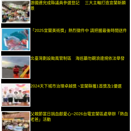
游國連完成縣議員參選登記 三大主軸打造宜蘭新願
景
「2025宜蘭美術獎」熱烈徵件中 請把握最後時間送件
北臺灣劃設颱風管制區 海巡籲勿觀浪違規依法舉發
2024天下城市治理卓越獎 ~宜蘭縣獲1首獎及1優選
父親節當日捐血獻愛心~2026台電宜蘭區處舉辦「熱血
老爸」活動