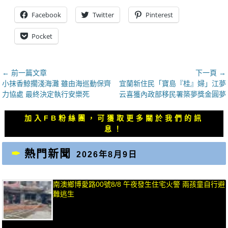
Facebook
Twitter
Pinterest
Pocket
文
← 前一篇文章
下一頁 →
上
下
小抹香鯨擱淺海灘 雖由海巡動保齊
宜蘭新住民「寶島『桂』婦」江夢
章
一
一
力協處 最終決定執行安樂死
云喜獲內政部移民署築夢獎金圓夢
導
篇
篇
覽
文
文
加入FB粉絲團，可獲取更多關於我們的訊
章：
章：
息！
熱門新聞
2026年8月9日
南澳鄉博愛路00號8/8 午夜發生住宅火警 兩孩童自行避
難逃生