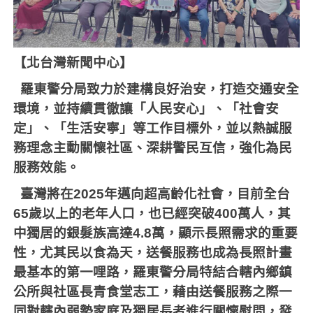
【北台灣新聞中心】
羅東警分局致力於建構良好治安，打造交通安全
環境，並持續貫徹讓「人民安心」、「社會安
定」、「生活安寧」等工作目標外，並以熱誠服
務理念主動關懷社區、深耕警民互信，強化為民
服務效能。
臺灣將在
2025
年邁向超高齡化社會，目前全台
65
歲以上的老年人口，也已經突破
400
萬人，其
中獨居的銀髮族高達
4.8
萬，顯示長照需求的重要
性，尤其民以食為天，送餐服務也成為長照計畫
最基本的第一哩路，羅東警分局特結合轄內鄉鎮
公所與社區長青食堂志工，藉由送餐服務之際一
同對轄內弱勢家庭及獨居長者進行關懷慰問，發