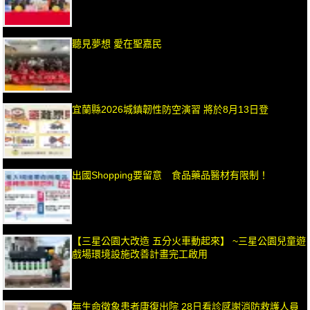
聽見夢想 愛在聖嘉民
宜蘭縣2026城鎮韌性防空演習 將於8月13日登
出國Shopping要留意 食品藥品醫材有限制！
【三星公園大改造 五分火車動起來】 ~三星公園兒童遊
戲場環境設施改善計畫完工啟用
無生命徵象患者康復出院 28日看診感謝消防救護人員