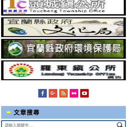
Facebook
Googleplus
Feed
Flickr
YouTube
文章搜尋
Suche