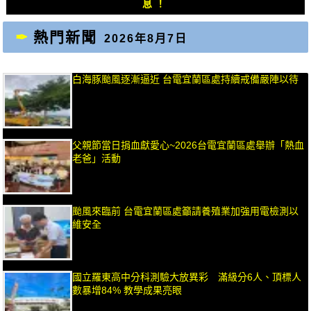
息！
熱門新聞
2026年8月7日
白海豚颱風逐漸逼近 台電宜蘭區處持續戒備嚴陣以待
父親節當日捐血獻愛心~2026台電宜蘭區處舉辦「熱血
老爸」活動
颱風來臨前 台電宜蘭區處籲請養殖業加強用電檢測以
維安全
國立羅東高中分科測驗大放異彩 滿級分6人、頂標人
數暴增84% 教學成果亮眼