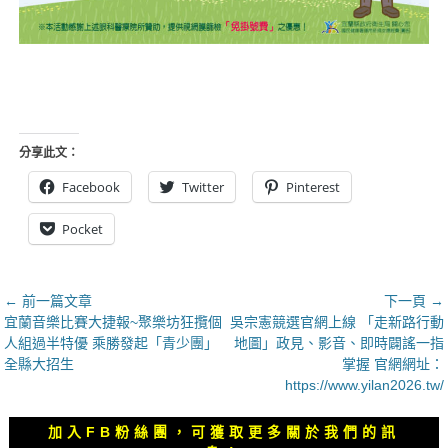
分享此文：
Facebook
Twitter
Pinterest
Pocket
文
← 前一篇文章
下一頁 →
上
下
宜蘭音樂比賽大捷報~聚樂坊狂攬個
吳宗憲競選官網上線 「走新路行動
章
一
一
人組過半特優 乘勝發起「青少團」
地圖」政見、影音、即時闢謠一指
導
篇
篇
全縣大招生
掌握 官網網址：
覽
文
文
https://www.yilan2026.tw/
章：
章：
加入FB粉絲團，可獲取更多關於我們的訊