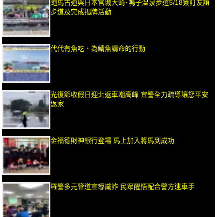
跑馬古道與日本宮城大崎･鳴子溫泉步道5/18簽訂友誼
步道及完成揭牌活動
代代有魚吃、為鯖魚請命的行動
光復節收假日迎北返車潮高峰 宜警全力疏導讓您平安
返家
金福德財神銀行登場 馬上加入將馬到成功
羅警多元管道宣導識詐 民眾醒悟配合警方逮車手