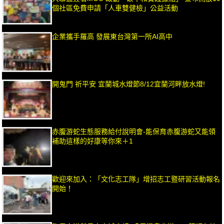
個社區免費申請「人車雙健檢」公益活動
企業攜手羅高 發展東台灣第一所AI高中
開鬼門 祈平安 宜蘭城水燈節8/12宜蘭河畔放水燈!
赤腹游蛇生態服務給付說明會-能保育赤腹游蛇又能領
補助這樣的好康等你來＋1
歡迎來加入：「文化志工隊」增招志工暨研習活動報名
開始！