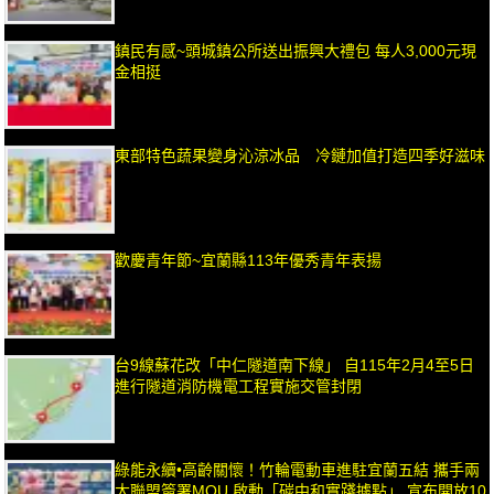
鎮民有感~頭城鎮公所送出振興大禮包 每人3,000元現
金相挺
東部特色蔬果變身沁涼冰品 冷鏈加值打造四季好滋味
歡慶青年節~宜蘭縣113年優秀青年表揚
台9線蘇花改「中仁隧道南下線」 自115年2月4至5日
進行隧道消防機電工程實施交管封閉
綠能永續•高齡關懷！竹輪電動車進駐宜蘭五結 攜手兩
大聯盟簽署MOU 啟動「碳中和實踐據點」 宣布開放10