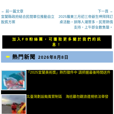
文
← 前一篇文章
下一頁 →
上
下
宜蘭縣政府結合民間單位推動自立
2025羅東三月初三帝爺生呷拜拜訂
章
一
一
脫貧方案
桌活動，排隊人潮眾多，民眾熱情
導
篇
篇
支持，上午即全數售罄。
覽
文
文
章：
章：
加入FB粉絲團，可獲取更多關於我們的訊
息！
熱門新聞
2026年8月8日
「2025宜蘭美術獎」熱烈徵件中 請把握最後時間送件
北臺灣劃設颱風管制區 海巡籲勿觀浪違規依法舉發