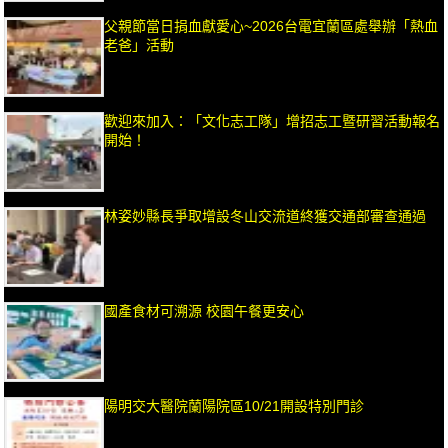
父親節當日捐血獻愛心~2026台電宜蘭區處舉辦「熱血
老爸」活動
歡迎來加入：「文化志工隊」增招志工暨研習活動報名
開始！
林姿妙縣長爭取增設冬山交流道終獲交通部審查通過
國產食材可溯源 校園午餐更安心
陽明交大醫院蘭陽院區10/21開設特別門診