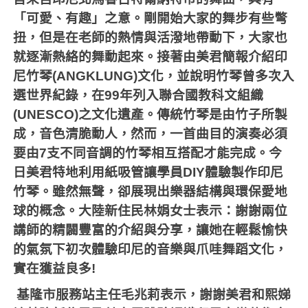
「可愛、有趣」之意。剛開始大家的舞步有些彆
扭，但是在老師的熱情與活潑地帶動下，大家也
就逐漸熱絡的舞動起來。接著由美君簡報介紹印
尼竹琴
(ANGKLUNG)
文化，並說明竹琴曾多次入
選世界紀錄，在
99
年列入聯合國教科文組織
(UNESCO)
之文化遺產。傳統竹琴是由竹子所製
成，音色清脆動人，然而，一首曲目的演奏必須
要由
7
支不同音調的竹琴相互搭配才能完成。今
日美君特地利用紙吸管讓學員
DIY
體驗製作印尼
竹琴。雖然無聲，卻展現出樂器結構與環保愛地
球的概念。大陸新住民林娟女士表示：謝謝兩位
講師的精闢豐富的介紹與分享，讓她在輕鬆愉快
的氣氛下初次體驗印尼的音樂與爪哇舞蹈文化，
實在獲益良多
!
基隆市服務站主任毛兆莉表示，謝謝美君和熙娣