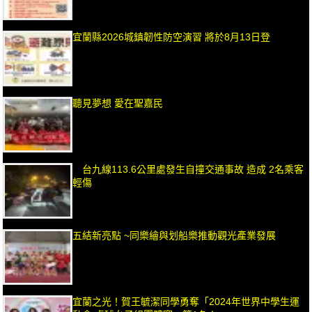
宜蘭縣2026城鎮韌性防空演習 將於8月13日登
聽見夢想 愛在聖嘉民
台九線113.6公里處發生自撞交通事故 造成 2名乘客
輕傷
五結新亮點 ~同樂繪與划船樂推動觀光產業發展
宜蘭之光！賀王毓潔同學勇奪「2024年世界中學生運