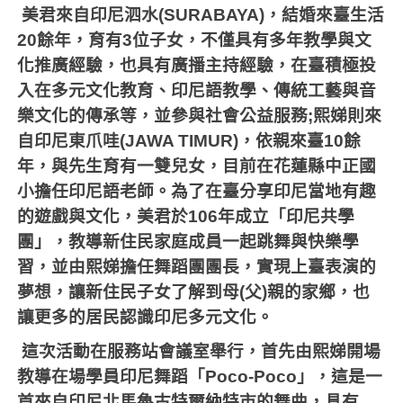
美君來自印尼泗水
(SURABAYA)
，結婚來臺生活
20
餘年，育有
3
位子女，不僅具有多年教學與文
化推廣經驗，也具有廣播主持經驗，在臺積極投
入在多元文化教育、印尼語教學、傳統工藝與音
樂文化的傳承等，並參與社會公益服務
;
熙娣則來
自印尼東爪哇
(JAWA TIMUR)
，依親來臺
10
餘
年，與先生育有一雙兒女，目前在花蓮縣中正國
小擔任印尼語老師。為了在臺分享印尼當地有趣
的遊戲與文化，美君於
106
年成立「印尼共學
團」，教導新住民家庭成員一起跳舞與快樂學
習，並由熙娣擔任舞蹈團團長，實現上臺表演的
夢想，讓新住民子女了解到母
(
父
)
親的家鄉，也
讓更多的居民認識印尼多元文化。
這次活動在服務站會議室舉行，首先由熙娣開場
教導在場學員印尼舞蹈「
Poco-Poco
」，這是一
首來自印尼北馬魯古特爾納特市的舞曲，具有