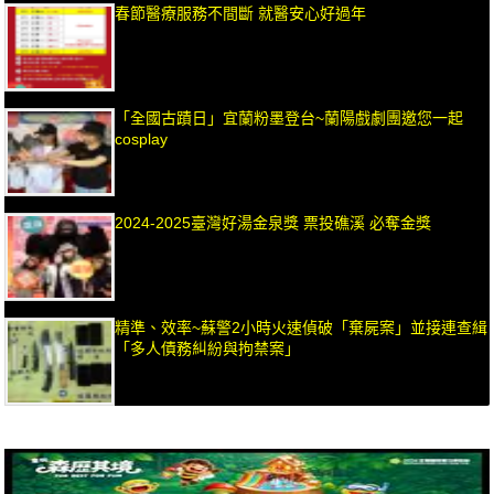
春節醫療服務不間斷 就醫安心好過年
「全國古蹟日」宜蘭粉墨登台~蘭陽戲劇團邀您一起
cosplay
2024-2025臺灣好湯金泉獎 票投礁溪 必奪金獎
精準、效率~蘇警2小時火速偵破「棄屍案」並接連查緝
「多人債務糾紛與拘禁案」