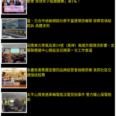
動會 桌球女子組團體賽」第1名！
臺、日合作偵破網路社群平臺連環恐嚇案 檢察官偵結
起訴 具體求刑
因應東北季風及第24號（風神）颱風外圍環流影響，宜
蘭縣應變中心開設並召開第一次工作會議
永慶房產集團宜蘭四品牌經管會捐贈原鄉 長照社區交
通接送經費
太平山賞景遇車輛電瓶沒電受困事件 警方暖心接電相
助