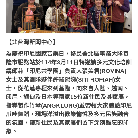
【北台灣新聞中心】
為慶祝印尼國家音樂日，移民署北區事務大隊基
隆市服務站於
114
年
3
月
11
日特邀請多元文化培訓
講師兼「印尼共學團」負責人張美君
(ROVINA)
女士及其團隊夥伴許羅熙娣
(SITI ROFIAH)
女
士，從花蓮專程來到基隆，向來自大陸、越南、
印尼、緬甸及日本等國家
15
位新住民及其家屬，
指導製作竹琴
(ANGKLUNG)
並帶領大家體驗印尼
爪哇舞蹈，現場洋溢出歡樂愉悅及多元民族融合
的氛圍，讓新住民及其家屬們留下深刻難忘的印
象。