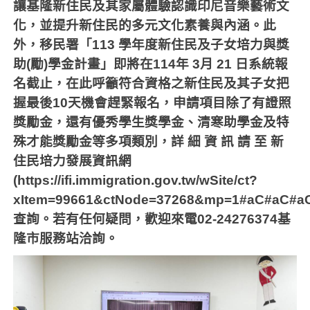
讓基隆新住民及其家屬體驗認識印尼音樂藝術文
化，並提升新住民的多元文化素養與內涵。此
外，移民署「
113
學年度新住民及子女培力與獎
助
(
勵
)
學金計畫」即將在
114
年
3
月
21
日系統報
名截止，在此呼籲符合資格之新住民及其子女把
握最後
10
天機會趕緊報名，申請項目除了有證照
獎勵金，還有優秀學生獎學金、清寒助學金及特
殊才能獎勵金等多項類別，詳
細
資
訊
請
至
新
住民培力發展資訊網
(https://ifi.immigration.gov.tw/wSite/ct?
xItem=99661&ctNode=37268&mp=1#aC#aC#a
查詢。若有任何疑問，歡迎來電
02-24276374
基
隆市服務站洽詢。