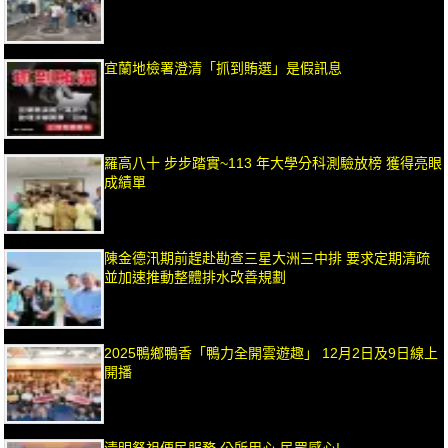
宜蘭地檢署澄清「抓到賄選」是假訊息
羅高八十 步步踏實~113 年大學分科測驗放榜 獲得亮眼
成績單
陳金德汛期前趕赴勘查三星大洲三中排 要求定期清疏
並加速推動整體排水改善規劃
2025鴨鄉鴨香「鴨力全開雲遊趣」 12月2日及9日線上
開播
清明祭祖便民服務 公所用心 民眾感心!