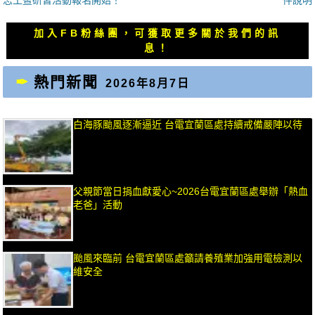
導
篇
篇
覽
文
文
加入FB粉絲團，可獲取更多關於我們的訊
章：
章：
息！
熱門新聞
2026年8月7日
白海豚颱風逐漸逼近 台電宜蘭區處持續戒備嚴陣以待
父親節當日捐血獻愛心~2026台電宜蘭區處舉辦「熱血
老爸」活動
颱風來臨前 台電宜蘭區處籲請養殖業加強用電檢測以
維安全