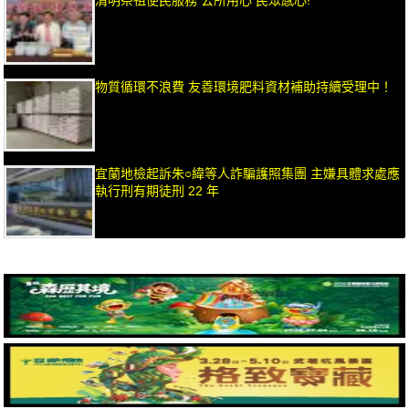
物質循環不浪費 友善環境肥料資材補助持續受理中！
宜蘭地檢起訴朱○緯等人詐騙護照集團 主嫌具體求處應
執行刑有期徒刑 22 年