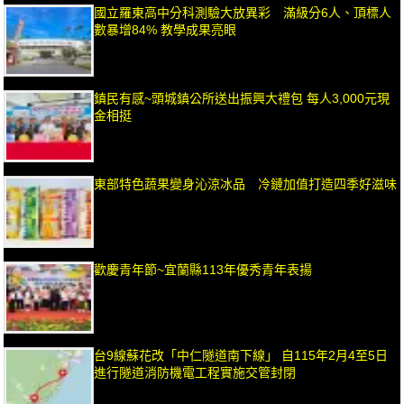
國立羅東高中分科測驗大放異彩 滿級分6人、頂標人
數暴增84% 教學成果亮眼
鎮民有感~頭城鎮公所送出振興大禮包 每人3,000元現
金相挺
東部特色蔬果變身沁涼冰品 冷鏈加值打造四季好滋味
歡慶青年節~宜蘭縣113年優秀青年表揚
台9線蘇花改「中仁隧道南下線」 自115年2月4至5日
進行隧道消防機電工程實施交管封閉