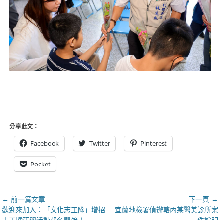
分享此文：
Facebook
Twitter
Pinterest
Pocket
文
← 前一篇文章
下一頁 →
上
下
歡迎來加入：「文化志工隊」增招
宜蘭地檢署偵辦轄內某醫美診所案
章
一
一
志工暨研習活動報名開始！
件說明