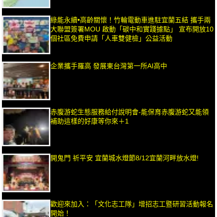
綠能永續•高齡關懷！竹輪電動車進駐宜蘭五結 攜手兩
大聯盟簽署MOU 啟動「碳中和實踐據點」 宣布開放10
個社區免費申請「人車雙健檢」公益活動
企業攜手羅高 發展東台灣第一所AI高中
赤腹游蛇生態服務給付說明會-能保育赤腹游蛇又能領
補助這樣的好康等你來＋1
開鬼門 祈平安 宜蘭城水燈節8/12宜蘭河畔放水燈!
歡迎來加入：「文化志工隊」增招志工暨研習活動報名
開始！