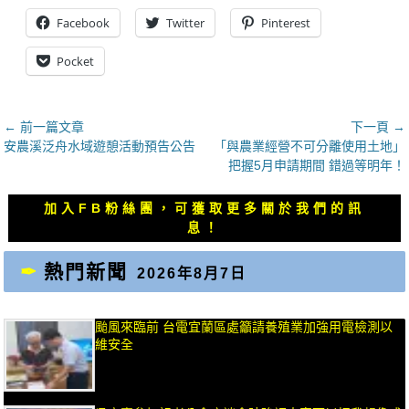
Facebook
Twitter
Pinterest
Pocket
文
← 前一篇文章
下一頁 →
上
下
安農溪泛舟水域遊憩活動預告公告
「與農業經營不可分離使用土地」
章
一
一
把握5月申請期間 錯過等明年！
導
篇
篇
覽
文
文
加入FB粉絲團，可獲取更多關於我們的訊
章：
章：
息！
熱門新聞
2026年8月7日
颱風來臨前 台電宜蘭區處籲請養殖業加強用電檢測以
維安全