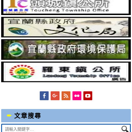
Facebook
Googleplus
Feed
Flickr
YouTube
文章搜尋
Suche