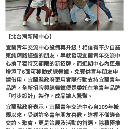
【北台灣新聞中心】
宜蘭青年交流中心設備再升級！相信有不少自羅
東純精路經過的朋友，早就發現宜蘭青年交流中
心換了獨特又顯眼的新招牌，而近期中心內更是
增添了
6
面可移動式練舞鏡，免費供青年朋友申
請借用，宜蘭縣政府更用實際行動支持宜蘭青年
品牌，全新招牌與練舞鏡便是委託在地青年品牌
「吋步設計」製作，成品讓人驚豔。
宜蘭縣政府表示，宜蘭青年交流中心自
109
年搬
遷以來，受到許多青年朋友喜歡，這裡不僅適合
交誼、聚會，更是策展及活動的首選，除積極推