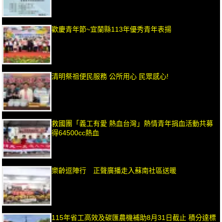
歡慶青年節~宜蘭縣113年優秀青年表揚
清明祭祖便民服務 公所用心 民眾感心!
救國團「義工有愛 熱血台灣」熱情青年捐血活動共募
得64500cc熱血
樂齡逗陣行 正聲廣播走入蘇南社區送暖
115年省工高效及碳匯農機補助8月31日截止 積分達標