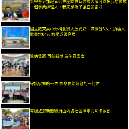
吳宗憲參加記者公會座談會時強調大家可以把我想像成
一個專業經理人，我來是為了讓宜蘭更好
國立羅東高中分科測驗大放異彩 滿級分6人、頂標人
數暴增84% 教學成果亮眼
醫病雙贏 再創新猷 端午音樂會
守護家鄉的一票 檢察長給鄉親的一封信
零碳旅遊新體驗員山內城社區淨零力阿卡啟動