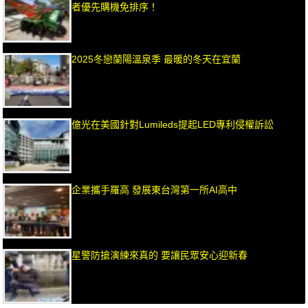
者優先購機免排序！
2025冬戀蘭陽溫泉季 最暖的冬天在宜蘭
億光在美國針對Lumileds提起LED專利侵權訴訟
企業攜手羅高 發展東台灣第一所AI高中
星警防搶演練來真的 要讓民眾安心迎新春