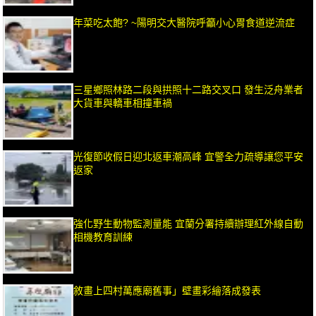
年菜吃太飽? ~陽明交大醫院呼籲小心胃食道逆流症
三星鄉照林路二段與拱照十二路交叉口 發生泛舟業者
大貨車與轎車相撞車禍
光復節收假日迎北返車潮高峰 宜警全力疏導讓您平安
返家
強化野生動物監測量能 宜蘭分署持續辦理紅外線自動
相機教育訓練
敘畫上四村萬應廟舊事」壁畫彩繪落成發表