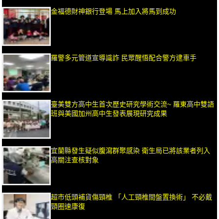
金福德財神銀行登場 馬上加入將馬到成功
羅警多元管道宣導識詐 民眾醒悟配合警方逮車手
臺美雙方高中生首次歷史研究學術交流~ 羅東高中雙語
班與美國加州高中生發表展現研究成果
宜蘭縣發生疑似腹瀉群聚感染 衛生局已將該業者列入
高關注查核對象
超市低頭補貨傷頸椎 「人工頸椎間盤置換術」 不必戴
頸圈速康復