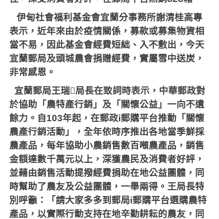
伊甸社會福利基金會宜蘭分事務所謝清桂高專
表示，近年來由於疫情關係，募款或募集物資相
當不易，因此基金會經費短絀、入不敷出，今天
宜蘭郵局及頭城農會捐贈經費，實屬雪中送炭，
非常感恩。
宜蘭郵局王瑞
𩇤
局長在致詞時表示，中華郵政對
於協助「農特產行銷」及「關懷公益」一向不遺
餘力。自
103
年起，在郵政
i
郵購平台推動「關懷
農產行銷活動」，全年依時序推出各地當季鮮採
農產品，每年協助小農銷售數百噸農產品，銷售
金額達數千萬元以上，深獲農民及消費者好評，
並藉由銷售活動提撥經費捐助在地公益團體，同
時幫助了農友及公益團體，一舉兩得。王局長特
別呼籲：「請大家多多到郵局
i
郵購平台選購農特
產品，以實際行動支持在地辛勤耕耘的農友，同