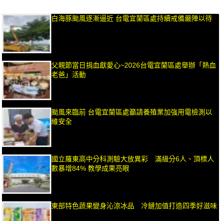
白海豚颱風逐漸逼近 台電宜蘭區處持續戒備嚴陣以待
父親節當日捐血獻愛心~2026台電宜蘭區處舉辦「熱血
老爸」活動
颱風來臨前 台電宜蘭區處籲請養殖業加強用電檢測以
維安全
國立羅東高中分科測驗大放異彩 滿級分6人、頂標人
數暴增84% 教學成果亮眼
東部特色蔬果變身沁涼冰品 冷鏈加值打造四季好滋味