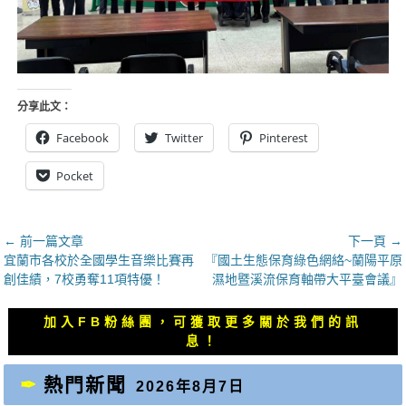
分享此文：
Facebook
Twitter
Pinterest
Pocket
文
← 前一篇文章
下一頁 →
上
下
宜蘭市各校於全國學生音樂比賽再
『國土生態保育綠色網絡~蘭陽平原
章
一
一
創佳績，7校勇奪11項特優！
濕地暨溪流保育軸帶大平臺會議』
導
篇
篇
覽
文
文
加入FB粉絲團，可獲取更多關於我們的訊
章：
章：
息！
熱門新聞
2026年8月7日