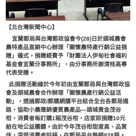
【北台灣新聞中心】
宜蘭郵局與台灣郵政協會今
(28)
日於頭城農會
農特產品直銷中心辦理「關懷農特產行銷公益捐
贈」儀式，捐贈經費予「財團法人伊甸社會福利
基金會宜蘭分事務所」，由分事務所謝清桂高專
代表受贈。
此捐贈活動緣於今年初由宜蘭郵局與台灣郵政協
會及頭城農會合作辦理「關懷農產行銷公益活
動」，透過郵政
i
郵購網購平台結合全台各郵局通
路，協助小農運銷優質農產品—頭城黃金茂谷
柑，消費者每訂購
1
箱茂谷柑，店家即捐贈
10
元
給在地公益團體。由於今年茂谷柑甜度高、品質
佳，深受消費者好評，在郵局平台熱銷
828
箱。