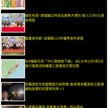
鎮民有感~頭城鎮公所送出振興大禮包 每人3,000元現
金相挺
歡慶青年節~宜蘭縣113年優秀青年表揚
台9線蘇花改「中仁隧道南下線」 自115年2月4至5日
進行隧道消防機電工程實施交管封閉
赤腹游蛇生態服務給付說明會-能保育赤腹游蛇又能領
補助這樣的好康等你來＋1
企業攜手羅高 發展東台灣第一所AI高中