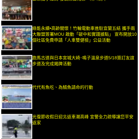
綠能永續•高齡關懷！竹輪電動車進駐宜蘭五結 攜手兩
大聯盟簽署MOU 啟動「碳中和實踐據點」 宣布開放10
個社區免費申請「人車雙健檢」公益活動
跑馬古道與日本宮城大崎･鳴子溫泉步道5/18簽訂友誼
步道及完成揭牌活動
代代有魚吃、為鯖魚請命的行動
光復節收假日迎北返車潮高峰 宜警全力疏導讓您平安
返家