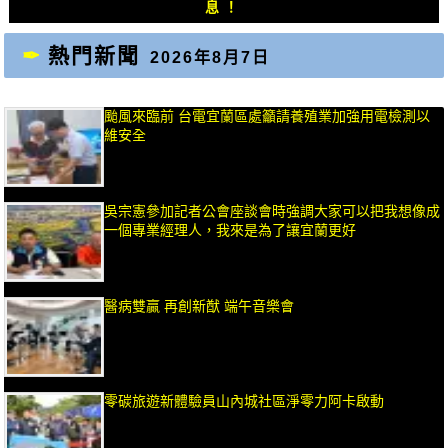
章：
章：
息！
熱門新聞
2026年8月7日
颱風來臨前 台電宜蘭區處籲請養殖業加強用電檢測以
維安全
吳宗憲參加記者公會座談會時強調大家可以把我想像成
一個專業經理人，我來是為了讓宜蘭更好
醫病雙贏 再創新猷 端午音樂會
零碳旅遊新體驗員山內城社區淨零力阿卡啟動