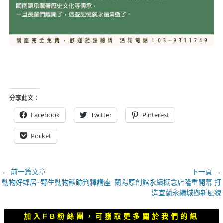
分享此文：
Facebook
Twitter
Pinterest
Pocket
文
← 前一篇文章
下一頁 →
上
下
動物好鄰居~野生動物獸跡判釋講座
蘭陽原創館永續概念店隆重開幕 打
章
一
一
造宜蘭永續城鄉新風貌
導
篇
篇
覽
文
文
加入FB粉絲團，可獲取更多關於我們的訊