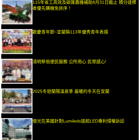
115年省工高效及碳匯農機補助8月31日截止 積分達標
者優先購機免排序！
歡慶青年節~宜蘭縣113年優秀青年表揚
清明祭祖便民服務 公所用心 民眾感心!
2025冬戀蘭陽溫泉季 最暖的冬天在宜蘭
億光在美國針對Lumileds提起LED專利侵權訴訟