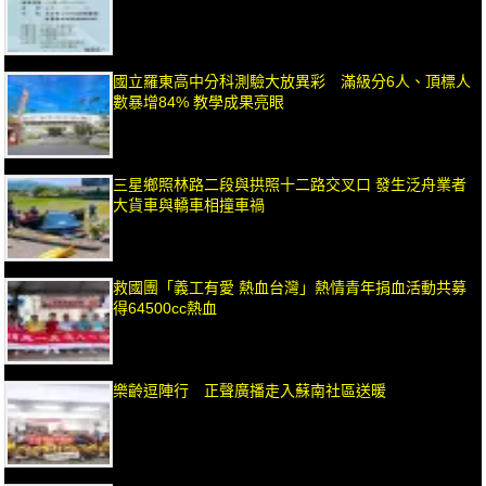
國立羅東高中分科測驗大放異彩 滿級分6人、頂標人
數暴增84% 教學成果亮眼
三星鄉照林路二段與拱照十二路交叉口 發生泛舟業者
大貨車與轎車相撞車禍
救國團「義工有愛 熱血台灣」熱情青年捐血活動共募
得64500cc熱血
樂齡逗陣行 正聲廣播走入蘇南社區送暖