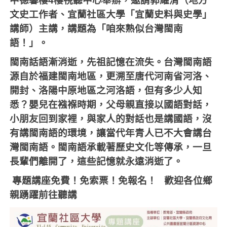
中德馨樓
4
樓視聽中心舉辦，邀請郭耀清（地方
文史工作者、宜蘭社區大學「宜蘭史料與史學」
講師）主講，講題為「咱來熟似台灣閩南
語！」。
閩南話語漸消逝，先祖記憶在流失。台灣閩南語
源自於福建閩南地區，更溯至唐代河南省河洛、
開封、洛陽中原地區之河洛語，但有多少人知
悉？嬰兒在襁褓時期，父母親直接以國語對話，
小朋友回到家裡，與家人的對話也是講國語，沒
有講閩南語的環境，讓當代年青人已不大會講台
灣閩南語。閩南語承載著歷史文化等傳承，一旦
長輩們離開了，這些記憶就永遠消逝了。
專題講座免費！免索票！免報名！
歡迎各位鄉
親踴躍前往聽講