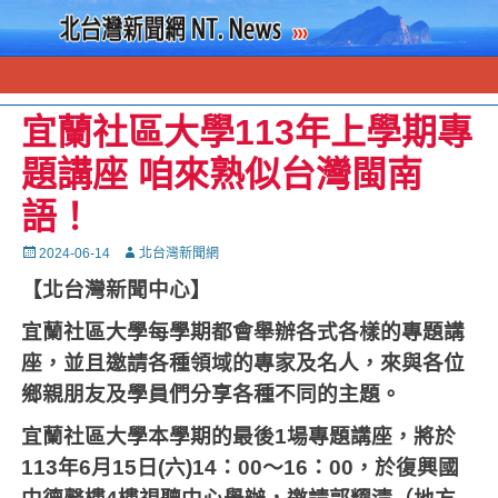
宜蘭社區大學113年上學期專
題講座 咱來熟似台灣閩南
語！
Posted
Autor
2024-06-14
北台灣新聞網
on
【北台灣新聞中心】
宜蘭社區大學每學期都會舉辦各式各樣的專題講
座，並且邀請各種領域的專家及名人，來與各位
鄉親朋友及學員們分享各種不同的主題。
宜蘭社區大學本學期的最後
1
場專題講座，將於
113
年
6
月
15
日
(
六
)14
：
00
～
16
：
00
，於復興國