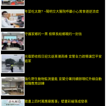
年菜吃太飽? ~陽明交大醫院呼籲小心胃食道逆流症
守護家鄉的一票 檢察長給鄉親的一封信
光復節收假日迎北返車潮高峰 宜警全力疏導讓您平安
返家
強化野生動物監測量能 宜蘭分署持續辦理紅外線自動
相機教育訓練
敘畫上四村萬應廟舊事」壁畫彩繪落成發表