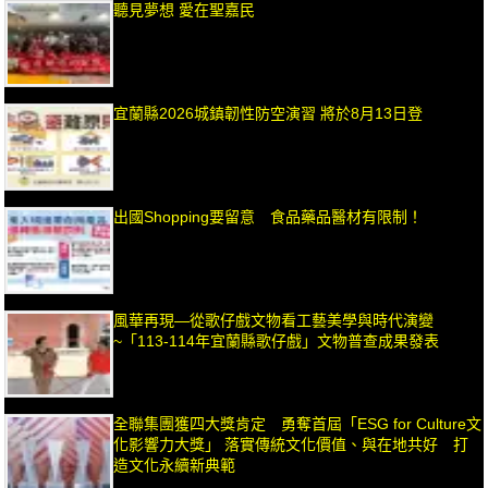
聽見夢想 愛在聖嘉民
宜蘭縣2026城鎮韌性防空演習 將於8月13日登
出國Shopping要留意 食品藥品醫材有限制！
風華再現—從歌仔戲文物看工藝美學與時代演變
~「113-114年宜蘭縣歌仔戲」文物普查成果發表
全聯集團獲四大獎肯定 勇奪首屆「ESG for Culture文
化影響力大獎」 落實傳統文化價值、與在地共好 打
造文化永續新典範