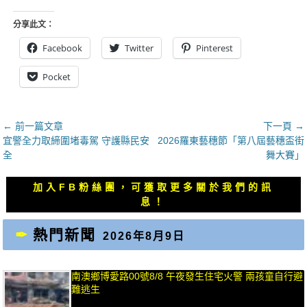
分享此文：
Facebook
Twitter
Pinterest
Pocket
文
← 前一篇文章
下一頁 →
上
下
宜警全力取締圍堵毒駕 守護縣民安
2026羅東藝穗節「第八屆藝穗盃街
章
一
一
全
舞大賽」
導
篇
篇
覽
文
文
加入FB粉絲團，可獲取更多關於我們的訊
章：
章：
息！
熱門新聞
2026年8月9日
南澳鄉博愛路00號8/8 午夜發生住宅火警 兩孩童自行避
難逃生