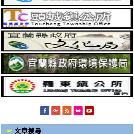
Facebook
Googleplus
Feed
Flickr
YouTube
文章搜尋