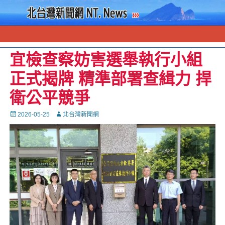
宜檢查察妨害選舉執行小組
正式揭牌 精準部署查緝力 捍
衛公平競爭
Posted
Autor
2026-05-25
北台灣新聞網
on