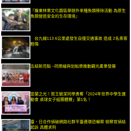
『羅東林業文化園區舉辦外來種魚類移除活動 為原生
魚類營造安全的生存環境』
台九線113.6公里處發生自撞交通事故 造成 2名乘客
輕傷
五結新亮點 ~同樂繪與划船樂推動觀光產業發展
宜蘭之光！賀王毓潔同學勇奪「2024年世界中學生運
動會 桌球女子組團體賽」第1名！
臺、日合作偵破網路社群平臺連環恐嚇案 檢察官偵結
起訴 具體求刑