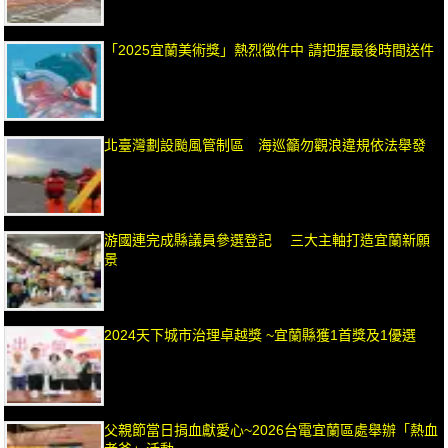
「2025宜蘭美術獎」熱烈徵件中 請把握最後時間送件
北臺灣劃設颱風管制區 海巡籲勿觀浪違規依法舉發
游國連完成縣議員參選登記 三大主軸打造宜蘭新願
景
2024天下城市治理卓越獎 ~宜蘭縣獲1首獎及1優選
父親節當日捐血獻愛心~2026台電宜蘭區處舉辦「熱血