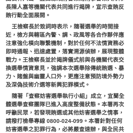
長陳人嘉等機關代表共同進行揭牌，宣示查賄反
賄行動全面展開。
王檢察長於致詞時表示，隨著選舉的時間接
近，檢方與轄區內警、調、政風等各合作夥伴應
注意強化橫向聯繫機制，對於任何不法情資務必
即時通報、迅速處置，落實溯源偵辦，展現整體
戰力。王檢察長並於揭牌儀式前與各機關代表交
換選舉情資意見，強調本次選舉除傳統賄選、暴
力、賭盤與幽靈人口外，更應注意預防境外勢力
及深偽技術介選等新興犯罪模式。
隨著「查察妨害選舉執行小組」成立，宜蘭全
體選舉查察團隊已進入高度整備狀態。本署再次
呼籲民眾，若發現賄選或其他妨害選舉之情事，
請撥打檢舉專線 0800-024-099。本署針對任何
妨害選舉之犯罪行為，必將嚴查速辦，與全民共