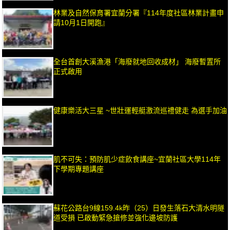
林業及自然保育署宜蘭分署『114年度社區林業計畫申
請10月1日開跑』
全台首創大溪漁港「海廢就地回收成材」 海廢暫置所
正式啟用
健康樂活大三星 ~世壯運輕艇激流巡禮健走 為選手加油
肌不可失：預防肌少症飲食講座~宜蘭社區大學114年
下學期專題講座
蘇花公路台9線159.4k昨（25）日發生落石大清水明隧
道受損 已啟動緊急搶修並強化邊坡防護