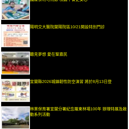
陽明交大醫院蘭陽院區10/21開設特別門診
聽見夢想 愛在聖嘉民
宜蘭縣2026城鎮韌性防空演習 將於8月13日登
林業保育署宜蘭分署紀念羅東林場100年 辦理特展及啟
動系列活動