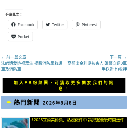
分享此文：
Facebook
Twitter
Pinterest
Pocket
文
← 前一篇文章
下一頁 →
上
下
法師遺愛造福眾生 捐贈消防局救護
高額出金利誘被害人 礁警立逮3車
章
一
一
車及消防車
手送辦 均收押
導
篇
篇
覽
文
文
加入FB粉絲團，可獲取更多關於我們的訊
章：
章：
息！
熱門新聞
2026年8月8日
「2025宜蘭美術獎」熱烈徵件中 請把握最後時間送件