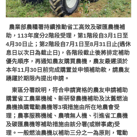
農業部農糧署持續推動省工高效及碳匯農機補
助，
113
年度分
2
階段受理，第
1
階段自
3
月
1
日至
4
月
30
日止；第
2
階段自
7
月
1
日至
8
月
31
日止
(
遇休
息日以次日為截止日
)
，各階段截止後將排定補助
優先順序，再通知農友購買農機，農友最遲須於
本年
11
月
30
日前完成購置並申領補助款，請農友
踴躍於期限內提出申請。
東區分署說明，符合申請資格的農友申請補助
購置省工農業機械、新研發農機補助及汰舊燃油
農機換購電動農機等
3
項措施由所在地農會受
理；農事服務機械、農噴無人機、引進省工農機
及碳匯農機等補助措施由該分署
(
或辦事處
)
受
理。一般燃油農機以補助三分之一為原則，電動