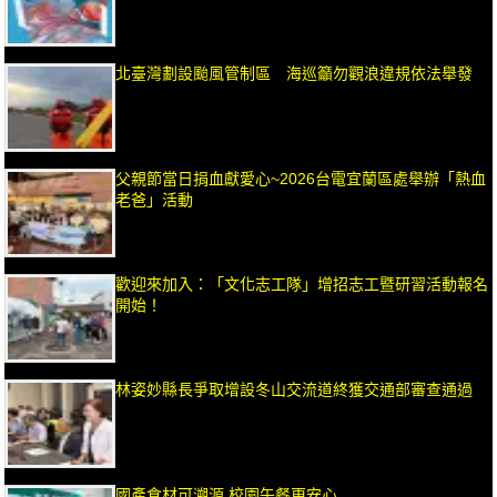
北臺灣劃設颱風管制區 海巡籲勿觀浪違規依法舉發
父親節當日捐血獻愛心~2026台電宜蘭區處舉辦「熱血
老爸」活動
歡迎來加入：「文化志工隊」增招志工暨研習活動報名
開始！
林姿妙縣長爭取增設冬山交流道終獲交通部審查通過
國產食材可溯源 校園午餐更安心