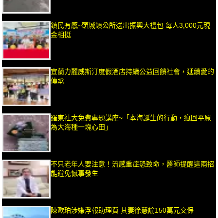
鎮民有感~頭城鎮公所送出振興大禮包 每人3,000元現
金相挺
宜蘭力麗威斯汀度假酒店持續公益回饋社會，延續愛的
傳承
羅東社大免費專題講座~「本海誕生的行動，瘋回平原
為大海種一塊心田」
不只老年人要注意！流感重症恐致命，醫師提醒這兩招
能避免憾事發生
陳歐珀涉嫌浮報助理費 其妻徐慧諭150萬元交保