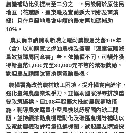
農機補助比例提高至二分之一，另設籍於原住民
地區（花蓮縣、臺東縣及宜蘭縣大同鄉及南澳
鄉）且在戶籍地農會申請的農友再加碼補助
10%
。
農友倘申請補助新購之電動農機屬汰舊
108
年
（含）以前購置之燃油農機及簽署「溫室氣體減
量效益歸屬同意書」者，依機種不同，可額外獲
得新臺幣
1,000
元至
30,000
元不等的減碳獎勵，
歡迎農友踴躍汰舊換購電動農機。
農糧署為改善農村缺工困境，提升糧食自給率，
強化臺灣農產業競爭力，並協助國家淨零排放重
要政策達標。自
108
年起擴大推動農機補助措
施，輔導農友購置小型農機以紓解國內缺工問
題，並持續推動農機電動化及碳匯農機等補助以
及電動農機環評增量抵換機制，歡迎農友購置採