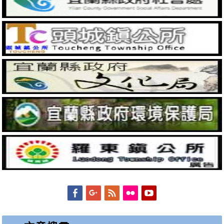
Facebook
Googleplus
Feed
Flickr
YouTube