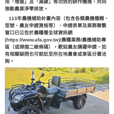
用「增匯」及「減碳」等功效的耕作機械，共同
推動農業淨零排放。
113
年農機補助計畫內容（包含各類農機種類、
型號、農友申請資格等）、申請表單及業務聯繫
窗口已公告於農糧署全球資訊網
(https://www.afa.gov.tw)/
農糧業務
/
農機補助專
區（或掃描二維條碼），歡迎農友踴躍申請，如
有相關疑問也可就近至所在地農會或東區分署洽
詢。