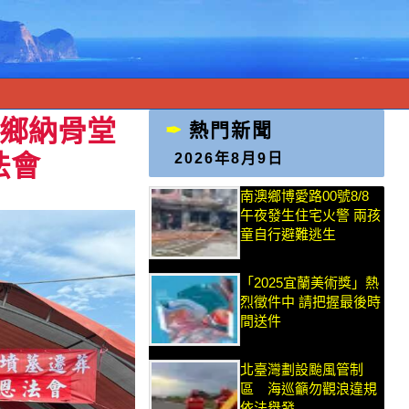
結鄉納骨堂
熱門新聞
法會
2026年8月9日
南澳鄉博愛路00號8/8
午夜發生住宅火警 兩孩
童自行避難逃生
「2025宜蘭美術獎」熱
烈徵件中 請把握最後時
間送件
北臺灣劃設颱風管制
區 海巡籲勿觀浪違規
依法舉發