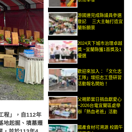
游國連完成縣議員參選
登記 三大主軸打造宜
蘭新願景
2024天下城市治理卓越
獎 ~宜蘭縣獲1首獎及1
優選
歡迎來加入：「文化志
工隊」增招志工暨研習
活動報名開始！
父親節當日捐血獻愛心
~2026台電宜蘭區處舉
辦「熱血老爸」活動
工程」，自
112
年
基地起掘、墳墓遷
國產食材可溯源 校園午
業，並於
113
年
4