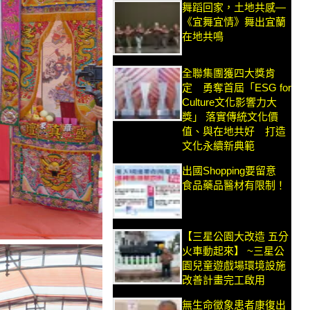
舞蹈回家，土地共感—
《宜舞宜情》舞出宜蘭
在地共鳴
全聯集團獲四大獎肯
定 勇奪首屆「ESG for
Culture文化影響力大
獎」 落實傳統文化價
值、與在地共好 打造
文化永續新典範
出國Shopping要留意
食品藥品醫材有限制！
【三星公園大改造 五分
火車動起來】 ~三星公
園兒童遊戲場環境設施
改善計畫完工啟用
無生命徵象患者康復出