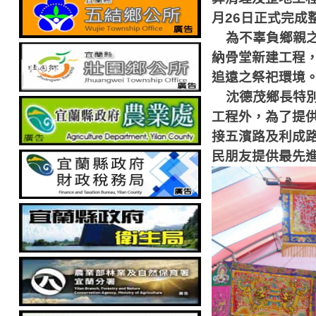
月
26
日正式完成
為不辜負鄉親
納骨堂新建工程
追遠之祭祀環境
沈德茂
鄉長特
工程外，為了提
接五濱路及利成
民朋友提供最先