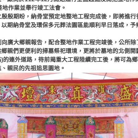
整地作業並舉行竣工法會。
之殷殷期盼，納骨堂預定地整地工程完成後，即將進行
，以期納骨堂及環保多元葬法園區能順利早日落成，予
。
別向廣大鄉親報告，配合整地作業工程完竣後，公所除
供鄉親們更便利的掃墓祭祀環境，更將於墓地的北側開
路
)
的連外道路，待前揭重大工程陸續完工後，將可為鄉
進、親民的先祖追思園地。