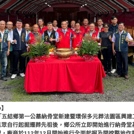
心】
「五結鄉第一公墓納骨堂新建暨環保多元葬法園區興建
民眾自行起掘遷葬先祖後，鄉公所立即開始進行納骨堂
程，廠商於
112
年
12
月開始進行全面起掘及開挖整地作