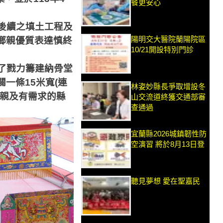
餐更安心
後續之填土工程及
陽明交大醫院蘭陽院區
鄉親優質表達慎終
10/21開設特別門診
了戮力籌建納骨堂
闢一條
15
米寬
(
連
林姿妙縣長爭取增設冬
親及有需求的縣
山交流道終獲交通部審
查通過
宜蘭縣2026城鎮韌性防
空演習 將於8月13日登
聽見夢想 愛在聖嘉民