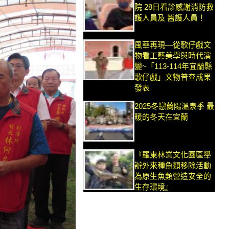
院 28日看診感謝消防救
護人員及 醫護人員！
風華再現—從歌仔戲文
物看工藝美學與時代演
變~「113-114年宜蘭縣
歌仔戲」文物普查成果
發表
2025冬戀蘭陽溫泉季 最
暖的冬天在宜蘭
『羅東林業文化園區舉
辦外來種魚類移除活動
為原生魚類營造安全的
生存環境』