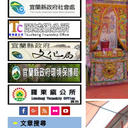
Facebook
Googleplus
Feed
Flickr
YouTube
文章搜尋