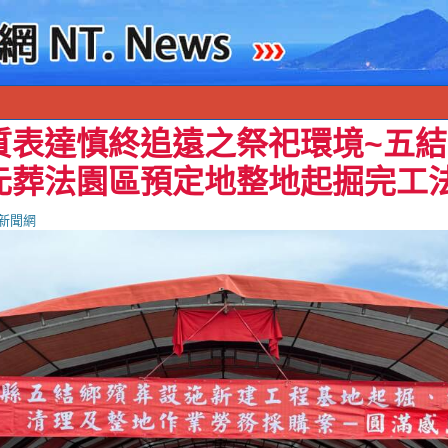
質表達慎終追遠之祭祀環境~五
元葬法園區預定地整地起掘完工
新聞網