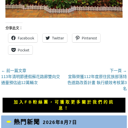
分享此文：
Facebook
Twitter
Pinterest
Pocket
文
← 前一篇文章
下一頁 →
上
下
113年清明節連假蘇花路廊雙向交
宜縣榮獲112年度原住民族部落特
章
一
一
通量預估逾12萬輛次
色道路改善計畫 執行績效考核第3
導
篇
篇
名
覽
文
文
章：
章：
加入FB粉絲團，可獲取更多關於我們的訊
息！
熱門新聞
2026年8月7日