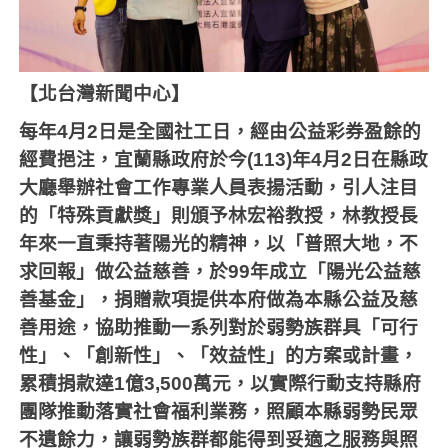
【北台灣新聞中心】
每年
4
月
2
日是全國社工日，經由公益彩券盈餘的
經費挹注，宜蘭縣政府於今
(113)
年
4
月
2
日在縣政
大廳舉辦社會工作專業人員表揚活動，引人注目
的「特殊貢獻獎」則頒予林宏裕教授，林教授長
年來一直秉持著陽光的精神，以「普照大地，不
求回報」做公益慈善，於99年成立「陽光公益慈
善基金」，捐贈款項提供本府做為本縣公益及慈
善用途，協助推動一系列對於弱勢族群具「可行
性」、「創新性」、「效益性」的方案或計畫，
累積捐款達1億3,500萬元，以實際行動支持縣府
團隊推動落實社會福利業務，照顧本縣弱勢民眾
不遺餘力，讓弱勢族群都能得到妥適之服務與照