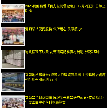
2025鴨鄉鴨香「鴨力全開雲遊趣」 12月2日及9日線上
開播
清明祭祖便民服務 公所用心 民眾感心!
物質循環不浪費 友善環境肥料資材補助持續受理中！
宜蘭地檢起訴朱○緯等人詐騙護照集團 主嫌具體求處應
執行刑有期徒刑 22 年
宜蘭學子創意閃耀 展現多元科學研究成果~宜蘭縣114
年度國民中小學科學展覽會