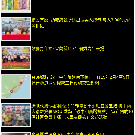
鎮民有感~頭城鎮公所送出振興大禮包 每人3,000元現
金相挺
歡慶青年節~宜蘭縣113年優秀青年表揚
台9線蘇花改「中仁隧道南下線」 自115年2月4至5日
進行隧道消防機電工程實施交管封閉
綠能永續•高齡關懷！竹輪電動車進駐宜蘭五結 攜手兩
大聯盟簽署MOU 啟動「碳中和實踐據點」 宣布開放10
個社區免費申請「人車雙健檢」公益活動
企業攜手羅高 發展東台灣第一所AI高中