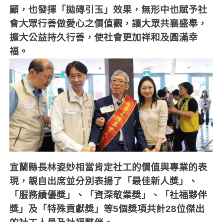
顧，也發揮「拋磚引玉」效果，無形中也賦予社
會大眾行善做愛心之價值觀，讓大眾共襄盛舉，
擴大公益持久行善，使社會更加祥和及圓滿幸
福。
宜蘭縣長林姿妙相當肯定社工的價值與專業的表
現，親自出席並分別表揚了「最佳新人獎」、
「服務績優獎」、「資深敬業獎」、「社福夥伴
獎」及「特殊貢獻獎」等
5
個獎項共計
28
位傑出