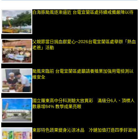
白海豚颱風逐漸逼近 台電宜蘭區處持續戒備嚴陣以待
父親節當日捐血獻愛心~2026台電宜蘭區處舉辦「熱血
老爸」活動
颱風來臨前 台電宜蘭區處籲請養殖業加強用電檢測以
維安全
國立羅東高中分科測驗大放異彩 滿級分6人、頂標人
數暴增84% 教學成果亮眼
東部特色蔬果變身沁涼冰品 冷鏈加值打造四季好滋味