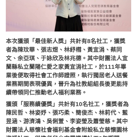
本次獲頒「最佳新人獎」共計有
8
名社工，獲獎
者為陳玟華、張志煜、林紓槥、黃宜涓、蔡同
文、余亞琪、于詠欣及林兆德。其中財團法人宜
蘭縣私立蘭陽仁愛之家黃宜涓社工，於
111
年畢
業後便取得社會工作師證照，執行獨居老人送餐
業務期間表現優異，晉升為社教組組長後更能持
續帶領同仁推動老人福利業務。
獲頒「服務績優獎」共計有
10
名社工，獲獎者為
陳民哲、林姿妤、張巧柔、簡俊杰、林莉代、藍
昱涵、游濟鴻、吳俐萱、李姿瑩及蕭瑩慈。其中
財團法人慈懷社會福利基金會附設私立慈懷園林