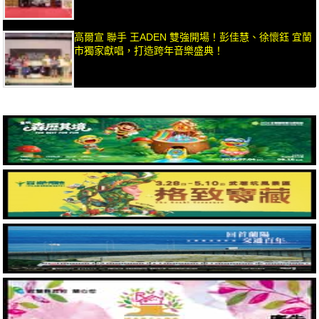
高爾宣 聯手 王ADEN 雙強開場！彭佳慧、徐懷鈺 宜蘭
市獨家獻唱，打造跨年音樂盛典！