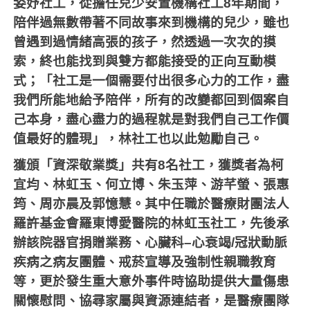
姿妤社工，從擔任兒少安置機構社工
8
年期間，
陪伴過無數帶著不同故事來到機構的兒少，雖也
曾遇到過情緒高張的孩子，然透過一次次的摸
索，終也能找到與雙方都能接受的正向互動模
式；「社工是一個需要付出很多心力的工作，盡
我們所能地給予陪伴，所有的改變都回到個案自
己本身，盡心盡力的過程就是對我們自己工作價
值最好的體現」，林社工也以此勉勵自己。
獲頒「資深敬業獎」共有
8
名社工，獲獎者為柯
宜均、林虹玉、何立博、朱玉萍、游芊螢、張惠
筠、周亦晨及郭憶慧。其中任職於醫療財團法人
羅許基金會羅東博愛醫院的林虹玉社工，先後承
辦該院器官捐贈業務、心臟科
–
心衰竭
/
冠狀動脈
疾病之病友團體、戒菸宣導及強制性親職教育
等，更於發生重大意外事件時協助提供大量傷患
關懷慰問、協尋家屬與資源連結者，是醫療團隊