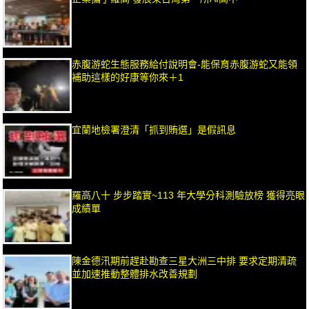
赤腹游蛇生態服務給付說明會-能保育赤腹游蛇又能領
補助這樣的好康等你來＋1
宜蘭地檢署澄清「抓到賄選」是假訊息
羅高八十 步步踏實~113 年大學分科測驗放榜 獲得亮眼
成績單
陳金德汛期前趕赴勘查三星大洲三中排 要求定期清疏
並加速推動整體排水改善規劃