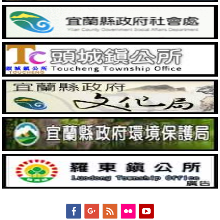
Facebook
Googleplus
Feed
Flickr
YouTube