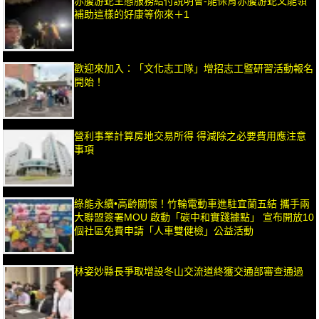
赤腹游蛇生態服務給付說明會-能保育赤腹游蛇又能領
補助這樣的好康等你來＋1
歡迎來加入：「文化志工隊」增招志工暨研習活動報名
開始！
營利事業計算房地交易所得 得減除之必要費用應注意
事項
綠能永續•高齡關懷！竹輪電動車進駐宜蘭五結 攜手兩
大聯盟簽署MOU 啟動「碳中和實踐據點」 宣布開放10
個社區免費申請「人車雙健檢」公益活動
林姿妙縣長爭取增設冬山交流道終獲交通部審查通過