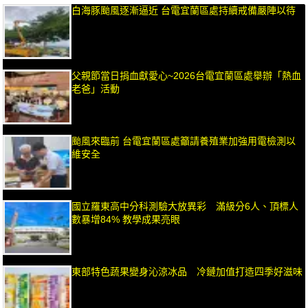
白海豚颱風逐漸逼近 台電宜蘭區處持續戒備嚴陣以待
父親節當日捐血獻愛心~2026台電宜蘭區處舉辦「熱血
老爸」活動
颱風來臨前 台電宜蘭區處籲請養殖業加強用電檢測以
維安全
國立羅東高中分科測驗大放異彩 滿級分6人、頂標人
數暴增84% 教學成果亮眼
東部特色蔬果變身沁涼冰品 冷鏈加值打造四季好滋味