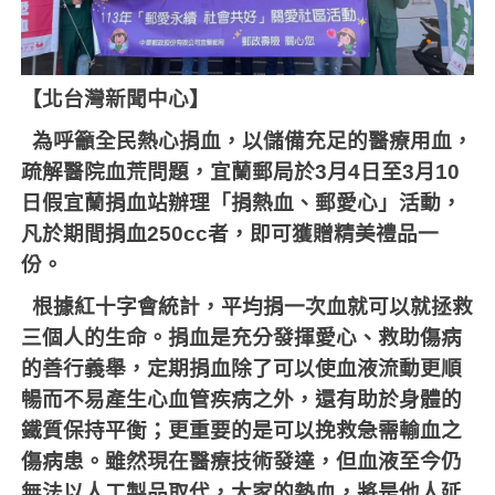
【北台灣新聞中心】
為呼籲全民熱心捐血，以儲備充足的醫療用血，
疏解醫院血荒問題，宜蘭郵局於
3
月
4
日至
3
月
10
日假宜蘭捐血站辦理「捐熱血、郵愛心」活動，
凡於期間捐血
250cc
者，即可獲贈精美禮品一
份。
根據紅十字會統計，平均捐一次血就可以就拯救
三個人的生命。捐血是充分發揮愛心、救助傷病
的善行義舉，定期捐血除了可以使血液流動更順
暢而不易產生心血管疾病之外，還有助於身體的
鐵質保持平衡；更重要的是可以挽救急需輸血之
傷病患。雖然現在醫療技術發達，但血液至今仍
無法以人工製品取代，大家的熱血，將是他人延