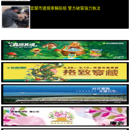
宜蘭市違規車輛拒檢 警方破窗強力執法