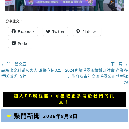
分享此文：
Facebook
Twitter
Pinterest
Pocket
文
← 前一篇文章
下一頁 →
上
下
高額出金利誘被害人 礁警立逮3車
2024宜蘭淨零永續鏈研討會 產業多
章
一
一
手送辦 均收押
元族群及青年交流淨零公正轉型課
導
篇
篇
題
覽
文
文
章：
章：
加入FB粉絲團，可獲取更多關於我們的訊
息！
熱門新聞
2026年8月8日