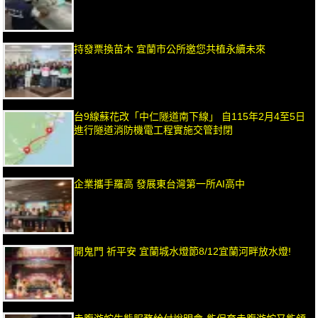
持發票換苗木 宜蘭市公所邀您共植永續未來
台9線蘇花改「中仁隧道南下線」 自115年2月4至5日
進行隧道消防機電工程實施交管封閉
企業攜手羅高 發展東台灣第一所AI高中
開鬼門 祈平安 宜蘭城水燈節8/12宜蘭河畔放水燈!