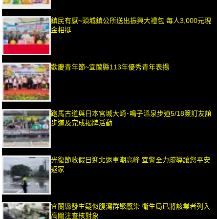
鎮民有感~頭城鎮公所送出振興大禮包 每人3,000元現
金相挺
歡慶青年節~宜蘭縣113年優秀青年表揚
跑馬古道與日本宮城大崎･鳴子溫泉步道5/18簽訂友誼
步道及完成揭牌活動
光復節收假日迎北返車潮高峰 宜警全力疏導讓您平安
返家
宜蘭縣發生疑似腹瀉群聚感染 衛生局已將該業者列入
高關注查核對象