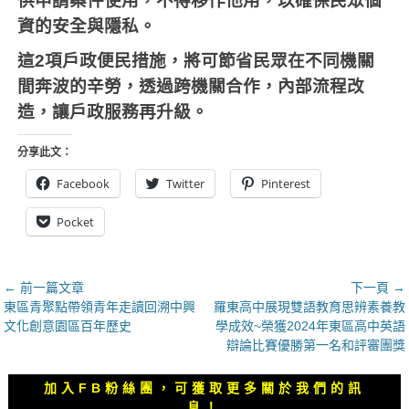
供申請案件使用，不得移作他用，以確保民眾個
資的安全與隱私。
這
2
項戶政便民措施，將可節省民眾在不同機關
間奔波的辛勞，透過跨機關合作，內部流程改
造，讓戶政服務再升級。
分享此文：
Facebook
Twitter
Pinterest
Pocket
文
← 前一篇文章
下一頁 →
上
下
東區青聚點帶領青年走讀回溯中興
羅東高中展現雙語教育思辨素養教
章
一
一
文化創意園區百年歷史
學成效~榮獲2024年東區高中英語
導
篇
篇
辯論比賽優勝第一名和評審團獎
覽
文
文
章：
章：
加入FB粉絲團，可獲取更多關於我們的訊
息！