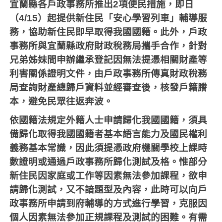
宜蘭縣各戶政事務所推出
2
項便民措施，即日
（
4/15
）起提供新住民「安心學習列車」輔導服
務，協助新住民即早取得我國國籍。此外，戶政
事務所與宜蘭縣政府財政稅務局攜手合作，針對
兄弟姊妹間申辦繼承登記因無法提憑相關財產等
利害關係證明文件，由戶政事務所傳真財政稅務
局查詢財產總歸戶資料並經審查後，核發戶籍謄
本，避免民眾往返奔波。
依國籍法規定外籍人士申請歸化我國國籍，須具
備歸化取得我國國籍者基本語言能力及國民權利
義務基本常識，因此須提憑政府機關學校上課時
數證明或通過戶政事務所歸化測試及格。惟部分
新住民因家庭或工作等因素無法參加課程，欲申
請歸化測試，又不諳題型及內容，此時可以向戶
政事務所申請到府輔導的方式進行學習，克服因
個人因素無法參加正規課程及測試的困難。有需