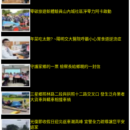
零碳旅遊新體驗員山內城社區淨零力阿卡啟動
年菜吃太飽? ~陽明交大醫院呼籲小心胃食道逆流症
守護家鄉的一票 檢察長給鄉親的一封信
三星鄉照林路二段與拱照十二路交叉口 發生泛舟業者
大貨車與轎車相撞車禍
光復節收假日迎北返車潮高峰 宜警全力疏導讓您平安
返家