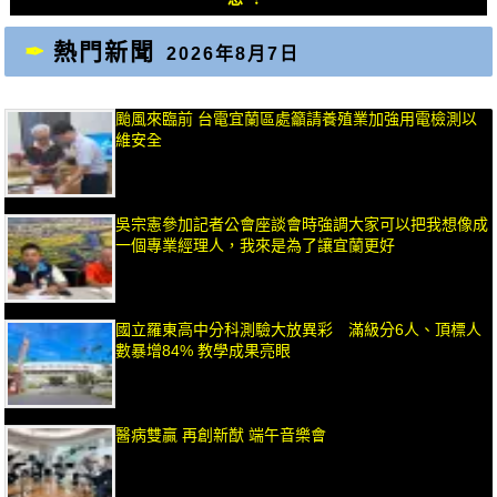
熱門新聞
2026年8月7日
颱風來臨前 台電宜蘭區處籲請養殖業加強用電檢測以
維安全
吳宗憲參加記者公會座談會時強調大家可以把我想像成
一個專業經理人，我來是為了讓宜蘭更好
國立羅東高中分科測驗大放異彩 滿級分6人、頂標人
數暴增84% 教學成果亮眼
醫病雙贏 再創新猷 端午音樂會