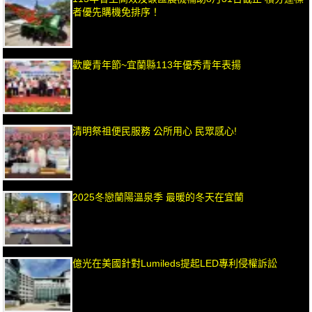
者優先購機免排序！
歡慶青年節~宜蘭縣113年優秀青年表揚
清明祭祖便民服務 公所用心 民眾感心!
2025冬戀蘭陽溫泉季 最暖的冬天在宜蘭
億光在美國針對Lumileds提起LED專利侵權訴訟