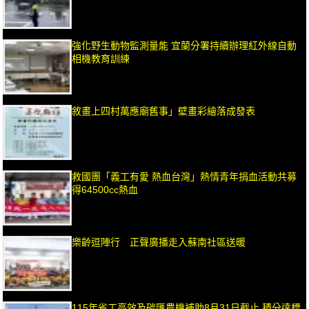
強化野生動物監測量能 宜蘭分署持續辦理紅外線自動
相機教育訓練
敘畫上四村萬應廟舊事」壁畫彩繪落成發表
救國團「義工有愛 熱血台灣」熱情青年捐血活動共募
得64500cc熱血
樂齡逗陣行 正聲廣播走入蘇南社區送暖
115年省工高效及碳匯農機補助8月31日截止 積分達標