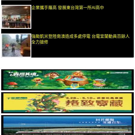
企業攜手羅高 發展東台灣第一所AI高中
強颱凱米登陸南澳造成多處停電 台電宜蘭動員百餘人
全力搶修