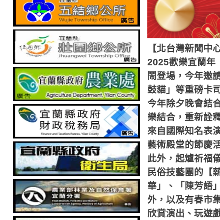
【北台灣新聞中
2025
歡樂宜蘭年
鬧登場，今年邀
鼓貓」等重磅卡
今年除夕晚會結
樂結合，重新詮
來自國際知名表
藝術殿堂的節慶
此外，起爐祈福
民俗技藝團的【
華」、「陳芳語
外，以及有春市
欣賞演出、玩遊