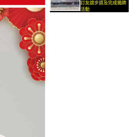
訂友誼步道及完成揭牌
活動