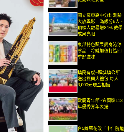
國立羅東高中分科測驗
大放異彩 滿級分6人、
頂標人數暴增84% 教學
成果亮眼
東部特色蔬果變身沁涼
冰品 冷鏈加值打造四
季好滋味
鎮民有感~頭城鎮公所
送出振興大禮包 每人
3,000元現金相挺
歡慶青年節~宜蘭縣113
年優秀青年表揚
台9線蘇花改「中仁隧道