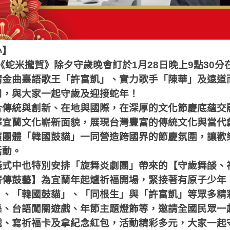
心】
《蛇米攏賀》除夕守歲晚會訂於
1
月
28
日晚上
9
點
30
分
請金曲臺語歌王「許富凱」、實力歌手「陳華」及遠道
司，與大家一起守歲及迎接蛇年！
合傳統與創新、在地與國際，在深厚的文化節慶底蘊交
釋宜蘭文化嶄新面貌，展現台灣豐富的傳統文化與當代
演團體「韓國鼓貓」一同營造跨國界的節慶氛圍，讓歡
活動。
儀式中也特別安排「旋舞炎劇團」帶來的【守歲舞燄、
薪傳鼓藝】為宜蘭年起爐祈福開場，緊接著有原子少年
」、「韓國鼓貓」、「同根生」與「許富凱」等眾多精
集、台語闖關遊戲、年節主題燈飾等，邀請全國民眾一
戲、寫祈福卡及拿紀念紅包，活動精彩多元，大家一起