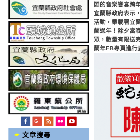
鬧的音樂響宴跨
宜蘭縣政府表示
活動，乘載著宜
蘭過年！除夕當
眾，數量有限送
蘭年
FB
專頁進行
Facebook
Googleplus
Feed
Flickr
YouTube
文章搜尋