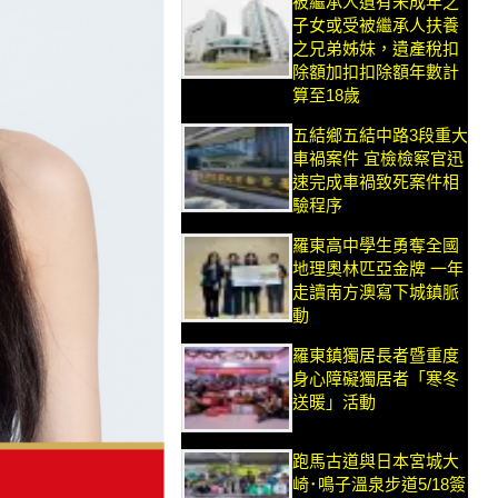
被繼承人遺有未成年之
子女或受被繼承人扶養
之兄弟姊妹，遺產稅扣
除額加扣扣除額年數計
算至18歲
五結鄉五結中路3段重大
車禍案件 宜檢檢察官迅
速完成車禍致死案件相
驗程序
羅東高中學生勇奪全國
地理奧林匹亞金牌 一年
走讀南方澳寫下城鎮脈
動
羅東鎮獨居長者暨重度
身心障礙獨居者「寒冬
送暖」活動
跑馬古道與日本宮城大
崎･鳴子溫泉步道5/18簽