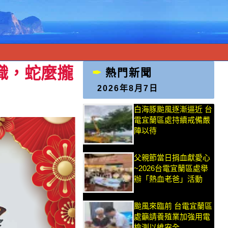
交織，蛇麼攏
熱門新聞
2026年8月7日
白海豚颱風逐漸逼近 台
電宜蘭區處持續戒備嚴
陣以待
父親節當日捐血獻愛心
~2026台電宜蘭區處舉
辦「熱血老爸」活動
颱風來臨前 台電宜蘭區
處籲請養殖業加強用電
檢測以維安全