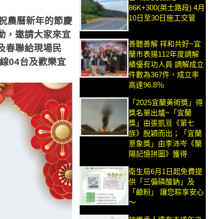
86K+300(英士路段) 4月
10日至30日施工交管
祝農曆新年的節慶
動，邀請大家來宜
善聽善解 祥和共好~宜
及春聯給現場民
蘭市表揚112年度調解
線
04
台及歡樂宜
績優有功人員 調解成立
件數為367件，成立率
高達96.8％
「2025宜蘭美術獎」得
獎名單出爐~「宜蘭
獎」由張凱亘《第七
族》脫穎而出；「宜蘭
意象獎」由李沛岑《蘭
陽記憶拼圖》獲得
衛生局6月1日起免費提
供「三偏磷酸鈉」及
「鹼粉」 讓您粽享安心
～