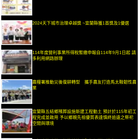
2024天下城市治理卓越獎 ~宜蘭縣獲1首獎及1優選
114年度營利事業所得稅暫繳申報自114年9月1日起 請
多利用網路辦理
農糧署推動災後復耕轉型 攜手農友打造馬太鞍韌性農
業
宜蘭縣五結鄉殯葬設施新建工程動土 預計於115年初工
程完成並啟用 予以鄉親先祖優質表達慎終追遠之祭祀
空間與環境