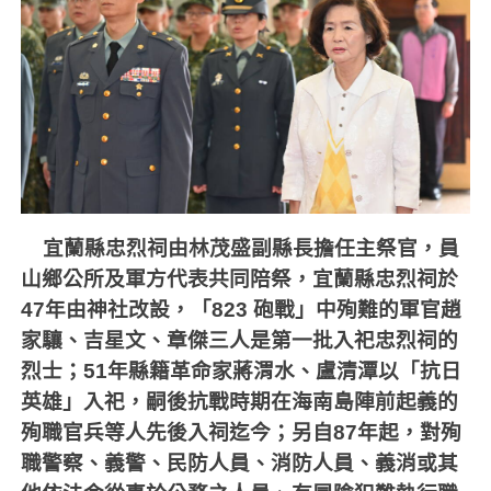
宜蘭縣忠烈祠由林茂盛副縣長擔任主祭官，員
山鄉公所及軍方代表共同陪祭，宜蘭縣忠烈祠於
47
年由神社改設，「
823
砲戰」中殉難的軍官趙
家驤、吉星文、章傑三人是第一批入祀忠烈祠的
烈士；
51
年縣籍革命家蔣渭水、盧清潭以「抗日
英雄」入祀，嗣後抗戰時期在海南島陣前起義的
殉職官兵等人先後入祠迄今；另自
87
年起，對殉
職警察、義警、民防人員、消防人員、義消或其