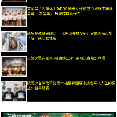
宜蘭學子閃耀休士頓FRC機器人競賽 慈心與羅工聯隊
勇奪「 新星獎」 展現跨域實作力
豬隻禁運禁宰解封 代理縣長林茂盛赴宜蘭肉品市場
了解毛豬交易情形
天籟之聲在羅東~羅東鎮114年歌唱比賽熱烈登場
阮義忠台灣故事館第33檔展覽開幕座談會暨《人生的逆
旅》新書發表