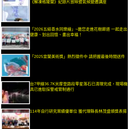
《解凍格陵蘭》紀錄片放映暨氣候變遷講座
「2026五結善水同樂繪」~邀您走進花樹廊道 一起走出
健康、划出回憶、畫出幸福！
「2025宜蘭美術獎」熱烈徵件中 請把握最後時間送件
台7甲線36.7K米摩登路段零星落石已清理完成，現場機
具已進駐採警戒管制通行
114年自行研究案績優單位 獲代理縣長林茂盛頒獎表揚