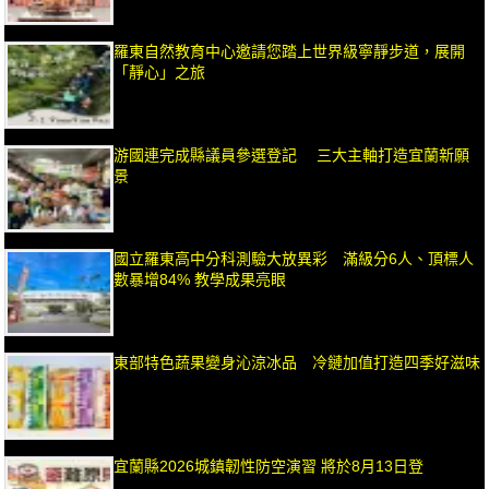
羅東自然教育中心邀請您踏上世界級寧靜步道，展開
「靜心」之旅
游國連完成縣議員參選登記 三大主軸打造宜蘭新願
景
國立羅東高中分科測驗大放異彩 滿級分6人、頂標人
數暴增84% 教學成果亮眼
東部特色蔬果變身沁涼冰品 冷鏈加值打造四季好滋味
宜蘭縣2026城鎮韌性防空演習 將於8月13日登