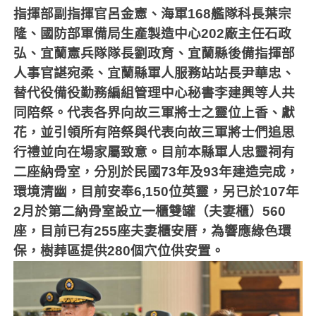
指揮部副指揮官呂金憲、海軍
168
艦隊科長葉宗
隆、國防部軍備局生產製造中心
202
廠主任石政
弘、宜蘭憲兵隊隊長劉政育、宜蘭縣後備指揮部
人事官諶宛柔、宜蘭縣軍人服務站站長尹華忠、
替代役備役勤務編組管理中心秘書李建興等人共
同陪祭。代表各界向故三軍將士之靈位上香、獻
花，並引領所有陪祭與代表向故三軍將士們追思
行禮並向在場家屬致意。目前本縣軍人忠靈祠有
二座納骨室，分別於民國
73
年及
93
年建造完成，
環境清幽，目前安奉
6,150
位英靈，另已於
107
年
2
月於第二納骨室設立一櫃雙罐（夫妻櫃）
560
座，目前已有
255
座夫妻櫃安厝，為響應綠色環
保，樹葬區提供
280
個穴位供安置。