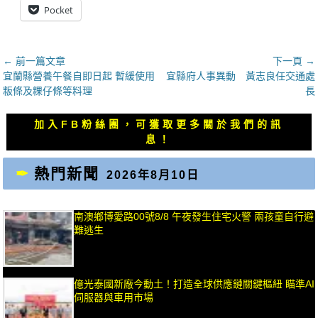
Pocket
文
← 前一篇文章
下一頁 →
上
下
宜蘭縣營養午餐自即日起 暫緩使用
宜縣府人事異動 黃志良任交通處
章
一
一
粄條及粿仔條等料理
長
導
篇
篇
覽
文
文
加入FB粉絲團，可獲取更多關於我們的訊
章：
章：
息！
熱門新聞
2026年8月10日
南澳鄉博愛路00號8/8 午夜發生住宅火警 兩孩童自行避
難逃生
億光泰國新廠今動土！打造全球供應鏈關鍵樞紐 瞄準AI
伺服器與車用市場