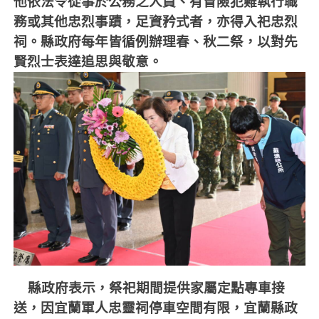
他依法令從事於公務之人員、有冒險犯難執行職
務或其他忠烈事蹟，足資矜式者，亦得入祀忠烈
祠。縣政府每年皆循例辦理春、秋二祭，以對先
賢烈士表達追思與敬意。
縣政府表示，祭祀期間提供家屬定點專車接
送，因宜蘭軍人忠靈祠停車空間有限，宜蘭縣政