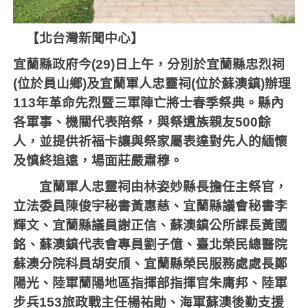
【北台灣新聞中心】
宜蘭縣政府今
(29)
日上午，分別於宜蘭縣忠烈祠
(
位於員山鄉
)
及宜蘭軍人忠靈祠
(
位於蘇澳鎮
)
辦理
113
年革命先烈暨三軍陣亡將士春季祭典。縣內
各軍事、機關代表陪祭，與祭遺族親友
500
餘
人，並提供祈福卡讓與祭家屬表達對先人的緬懷
及慎終追遠，場面莊嚴肅穆。
宜蘭軍人忠靈祠由林姿妙縣長擔任主祭官，
立法委員陳俊宇秘書黃惠慈、宜蘭縣議會秘書李
輝文、宜蘭縣議員謝正信、蘇澳鎮公所課長黃國
銘、蘇澳鎮代表會專員劉子億、臺北榮民總醫院
蘇澳分院科員胡安頎、宜蘭縣榮民服務處處長鄭
陽光、陸軍蘭陽地區指揮部指揮官朱庸邦、陸軍
步兵
153
旅政戰主任楊祐勛、海軍蘇澳後勤支援