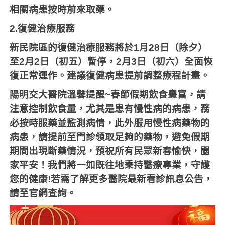
相關病患按時前來取藥。
2.
復健治療服務
新民院區的復健治療服務將於
1
月
28
日（除夕）
至
2
月
2
日（初五）暫停，
2
月
3
日（初六）全面恢
復正常運作。建議復健病患提前調整療程計畫。
陽明交大醫院溫馨提醒
~
春節假期飲食豐富，請
注意控制飲食量，尤其是患有慢性病的病患，務
必按時服藥並監測病情，此外服用慢性病藥物的
病患，請提前至門診領取足夠的藥物，避免假期
期間出現斷藥情況，預祝所有民眾新春愉快，闔
家平安！我們將一如既往地秉持醫療專業，守護
您的健康
!
若需了解更多醫院最新看診訊息公告，
請至官網查詢。