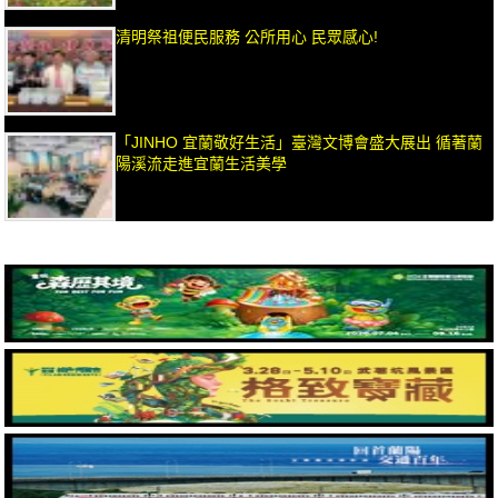
清明祭祖便民服務 公所用心 民眾感心!
「JINHO 宜蘭敬好生活」臺灣文博會盛大展出 循著蘭
陽溪流走進宜蘭生活美學