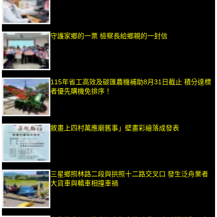
守護家鄉的一票 檢察長給鄉親的一封信
115年省工高效及碳匯農機補助8月31日截止 積分達標
者優先購機免排序！
敘畫上四村萬應廟舊事」壁畫彩繪落成發表
三星鄉照林路二段與拱照十二路交叉口 發生泛舟業者
大貨車與轎車相撞車禍