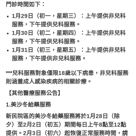
門診時間如下：
1
月
29
日（初一，星期三）：上午提供非兒科
服務，下午提供兒科服務。
1
月
30
日（初二，星期四）：上午提供非兒科
服務，下午提供兒科服務。
1
月
31
日（初三，星期五）：上午提供非兒科
服務，下午提供非兒科服務。
***
兒科服務對象僅限
18
歲以下病患，非兒科服務
則涵蓋成人感染疾病的相關診療。
【其他醫療服務公告】
1.
美沙冬給藥服務
新民院區的美沙冬給藥服務將於
1
月
28
日（除
夕）至
2
月
2
日（初五）期間每日上午
8
點至
12
點
提供。
2
月
3
日（初六）起恢復正常服務時間，請