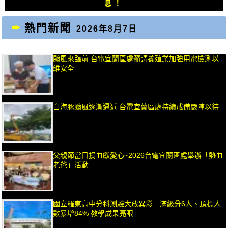
息！
熱門新聞
2026年8月7日
颱風來臨前 台電宜蘭區處籲請養殖業加強用電檢測以
維安全
白海豚颱風逐漸逼近 台電宜蘭區處持續戒備嚴陣以待
父親節當日捐血獻愛心~2026台電宜蘭區處舉辦「熱血
老爸」活動
國立羅東高中分科測驗大放異彩 滿級分6人、頂標人
數暴增84% 教學成果亮眼