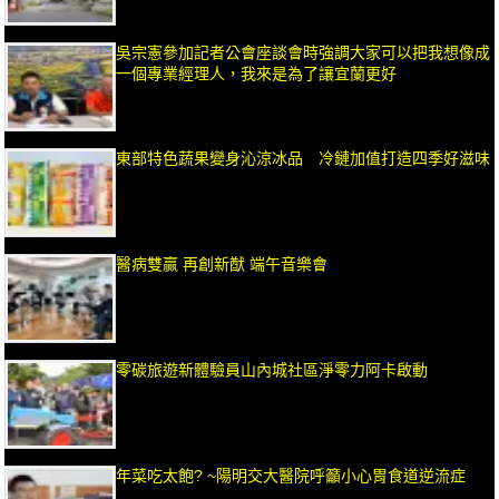
吳宗憲參加記者公會座談會時強調大家可以把我想像成
一個專業經理人，我來是為了讓宜蘭更好
東部特色蔬果變身沁涼冰品 冷鏈加值打造四季好滋味
醫病雙贏 再創新猷 端午音樂會
零碳旅遊新體驗員山內城社區淨零力阿卡啟動
年菜吃太飽? ~陽明交大醫院呼籲小心胃食道逆流症