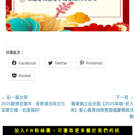
分享此文：
Facebook
Twitter
Pinterest
Pocket
文
← 前一篇文章
下一頁 →
上
下
2025歡樂宜蘭年 ~音樂潮流與文化
羅東鎮立幼兒園【2025幸福~蛇入
章
一
一
宜蘭交織，蛇麼攏好!
來】愛心義賣捐贈暨圍爐慶團圓活
導
篇
篇
動
覽
文
文
章：
章：
加入FB粉絲團，可獲取更多關於我們的訊