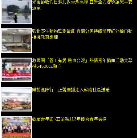
光復節收假日迎北返車潮高峰 宜警全力疏導讓您平安
返家
強化野生動物監測量能 宜蘭分署持續辦理紅外線自動
相機教育訓練
救國團「義工有愛 熱血台灣」熱情青年捐血活動共募
得64500cc熱血
樂齡逗陣行 正聲廣播走入蘇南社區送暖
歡慶青年節~宜蘭縣113年優秀青年表揚