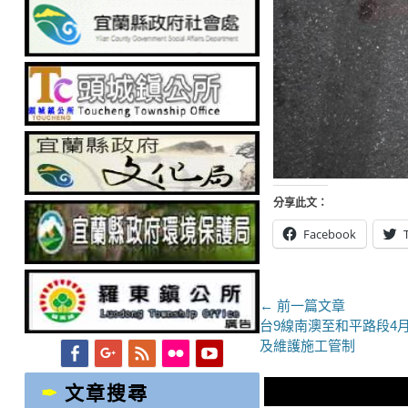
分享此文：
Facebook
文
← 前一篇文章
上
台9線南澳至和平路段4月
章
一
及維護施工管制
Facebook
Googleplus
Feed
Flickr
YouTube
導
篇
文
文章搜尋
覽
章：