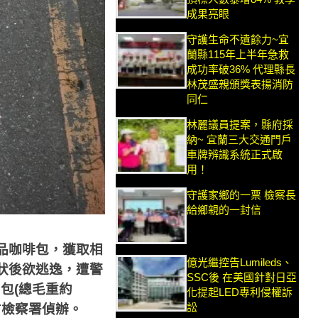
成果亮眼
守護生命不遺餘力~宜
蘭縣115年上半年急救
成功率破36% 代理縣長
林茂盛親頒獎表揚消防
同仁
林麗議員提案，縣府採
納~ 宜蘭三大交通門戶
車牌辨識系統正式啟
用！
守護家鄉的一票 檢察長
給鄉親的一封信
品咖啡包，獲取相
億光繼控告Lumileds、
狀後欲逃逸，遭警
SSC後 在美國針對日亞
2
包
(
總毛重約
化提起LED專利侵權訴
訟
方檢察署偵辦。