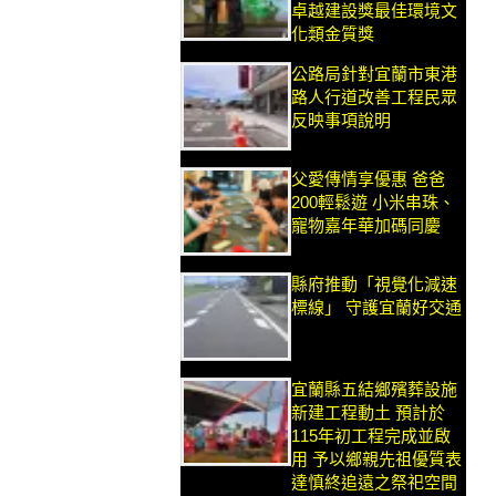
卓越建設獎最佳環境文
化類金質獎
公路局針對宜蘭市東港
路人行道改善工程民眾
反映事項說明
父愛傳情享優惠 爸爸
200輕鬆遊 小米串珠、
寵物嘉年華加碼同慶
縣府推動「視覺化減速
標線」 守護宜蘭好交通
宜蘭縣五結鄉殯葬設施
新建工程動土 預計於
115年初工程完成並啟
用 予以鄉親先祖優質表
達慎終追遠之祭祀空間