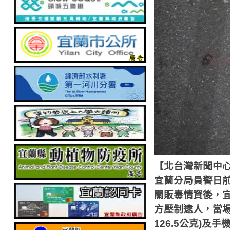
【北台灣新聞中
宜蘭分局員警日
關販毒情資後，
方壓制逮人，當
126.5
公克
)
及手