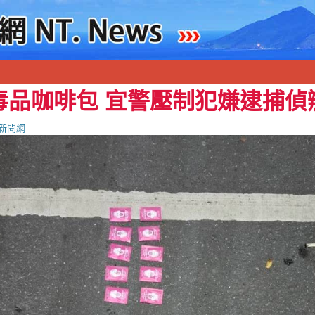
毒品咖啡包 宜警壓制犯嫌逮捕偵
新聞網