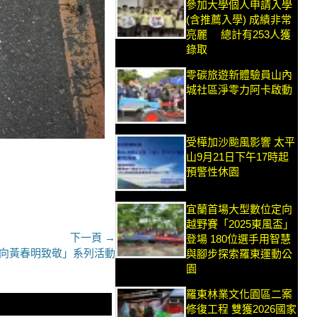
參加大學個人申請入學
(含推薦入學) 成績非常
亮麗 總計有253人獲
錄取
零碳旅遊新體驗員山內
城社區淨零力阿卡啟動
受樺加沙颱風影響 太平
山9月21日下午17時起
預警性休園
宜蘭首場大型數位定向
越野賽「2025東風盃」
下一頁 →
登場 180位選手用智慧
向黃春明致敬」系列活動
與腳步探索羅東運動公
園
羅東林業文化園區二案
修復工程 雙獲2026國家