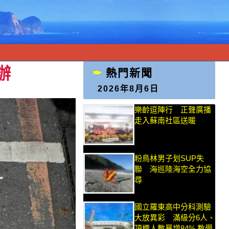
辦
熱門新聞
2026年8月6日
樂齡逗陣行 正聲廣播
走入蘇南社區送暖
粉鳥林男子划SUP失
聯 海巡陸海空全力協
尋
國立羅東高中分科測驗
大放異彩 滿級分6人、
頂標人數暴增84% 教學