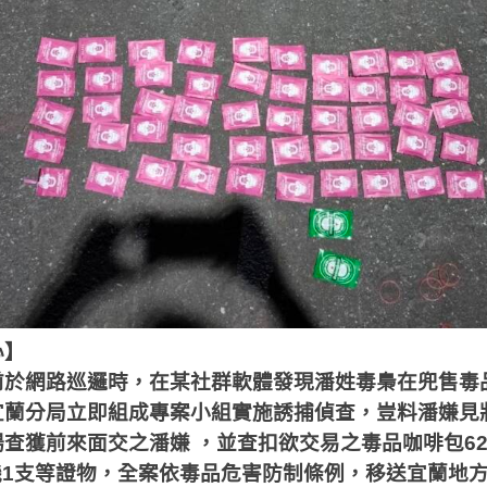
心】
前於網路巡邏時，在某社群軟體發現潘姓毒梟在兜售毒
宜蘭分局立即組成專案小組實施誘捕偵查，豈料潘嫌見
場查獲前來面交之潘嫌
，並查扣欲交易之毒品咖啡包
6
機
1
支等證物，全案依毒品危害防制條例，移送宜蘭地