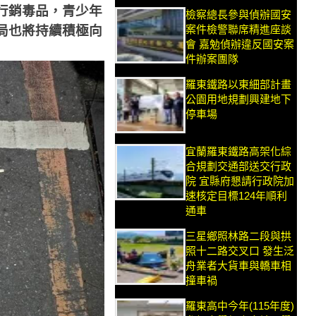
行銷毒品，青少年
檢察總長參與偵辦國安
案件檢警聯席精進座談
局也將持續積極向
會 嘉勉偵辦違反國安案
件辦案團隊
羅東鐵路以東細部計畫
公園用地規劃興建地下
停車場
宜蘭羅東鐵路高架化綜
合規劃交通部送交行政
院 宜縣府懇請行政院加
速核定目標124年順利
通車
三星鄉照林路二段與拱
照十二路交叉口 發生泛
舟業者大貨車與轎車相
撞車禍
羅東高中今年(115年度)