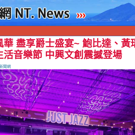
風華 盡享爵士盛宴~ 鮑比達、黃
生活音樂節 中興文創震撼登場
新聞網