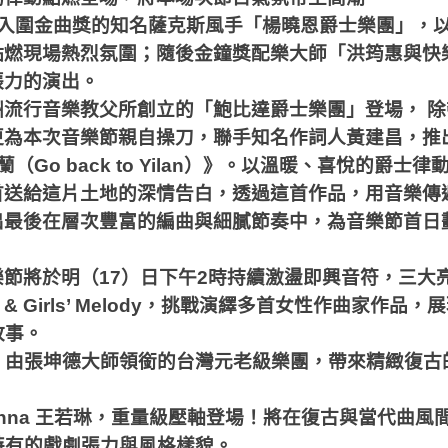
由入圍金曲獎的知名薩克斯風手「楊曉恩爵士樂團」，
點燃現場熱烈氛圍；隨後金鐘獎配樂大師「洪筠惠與快
張力的演出。
洲流行音樂教父所創立的「鮑比達爵士樂團」登場， 
更為本次音樂節親自操刀，聯手知名作詞人黃建昌，推
（Go back to Yilan）》。以溫暖、喜悅的爵士
首送給這片土地的深情告白，透過這首作品，用音樂傳
出最後在層次豐富的編曲與細膩節奏中，為音樂節首日
節將於明（17）日下午2時持續激盪即興音符，三大
y & Girls’ Melody，挑戰演繹多首女性作曲家作品
故事。
，由張坤德大師領銜的台灣元老級樂團，帶來精緻復古
anna 王若琳，重量級壓軸登場！將在復古與當代曲風
特有的戲劇張力與風格樣貌。