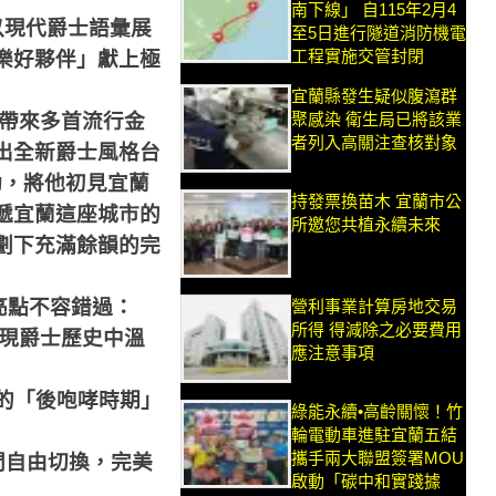
南下線」 自115年2月4
以現代爵士語彙展
至5日進行隧道消防機電
工程實施交管封閉
樂好夥伴」獻上極
宜蘭縣發生疑似腹瀉群
聚感染 衛生局已將該業
除帶來多首流行金
者列入高關注查核對象
出全新爵士風格台
律動，將他初見宜蘭
持發票換苗木 宜蘭市公
遞宜蘭這座城市的
所邀您共植永續未來
劃下充滿餘韻的完
亮點不容錯過：
營利事業計算房地交易
所得 得減除之必要費用
，展現爵士歷史中溫
應注意事項
的「後咆哮時期」
綠能永續•高齡關懷！竹
輪電動車進駐宜蘭五結
攜手兩大聯盟簽署MOU
間自由切換，完美
啟動「碳中和實踐據