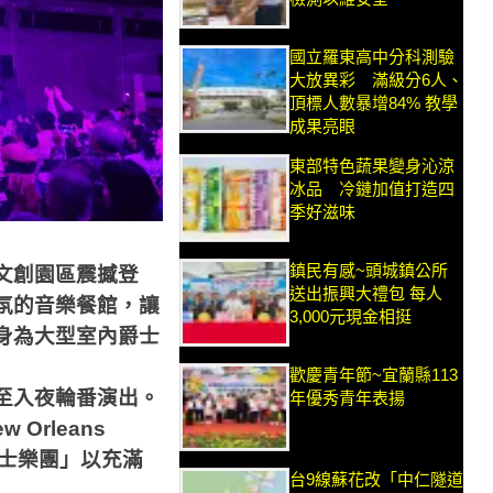
國立羅東高中分科測驗
大放異彩 滿級分6人、
頂標人數暴增84% 教學
成果亮眼
東部特色蔬果變身沁涼
冰品 冷鏈加值打造四
季好滋味
鎮民有感~頭城鎮公所
興文創園區震撼登
送出振興大禮包 每人
氛的音樂餐館，讓
3,000元現金相挺
身為大型室內爵士
歡慶青年節~宜蘭縣113
至入夜輪番演出。
年優秀青年表揚
Orleans
爵士樂團」以充滿
台9線蘇花改「中仁隧道