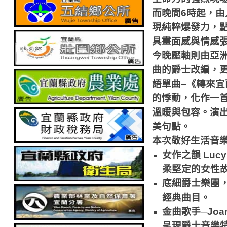
而晚間6時起，
現純粹爆發力，
具畫面感與情感
今晚壓軸則由亞
曲的爵士改編，
語單曲–《轉來宜蘭
的悸動，化作一
溫暖與包容。演
美句點。
本次敬好生活音樂
女作之韻 Luc
柔堅定的女性
底細爵士樂團
經典曲目。
金曲歌手─Jo
呈現爵士音樂