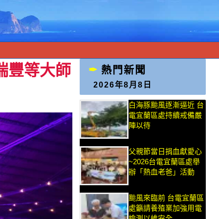
瑞豐等大師
熱門新聞
2026年8月8日
白海豚颱風逐漸逼近 台
電宜蘭區處持續戒備嚴
陣以待
父親節當日捐血獻愛心
~2026台電宜蘭區處舉
辦「熱血老爸」活動
颱風來臨前 台電宜蘭區
處籲請養殖業加強用電
檢測以維安全