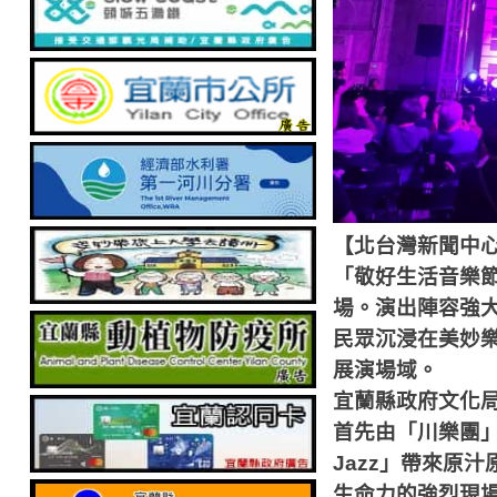
【北台灣新聞中
「敬好生活音樂節－
場。演出陣容強
民眾沉浸在美妙
展演場域。
宜蘭縣政府文化
首先由「川樂團」優
Jazz」帶來原
生命力的強烈現