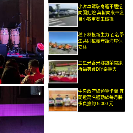
小客車駕駛身體不適逆
向闖紅燈 與對向來車道
自小客車發生碰撞
種下林投新生力 百名學
生共同植樹守護海岸保
安林
三星米香米鄉熱鬧開跑
祈福美食DIY樂翻天
中央政府總預算卡關 宜
蘭近萬名通勤族每月將
多負擔約 5,000 元