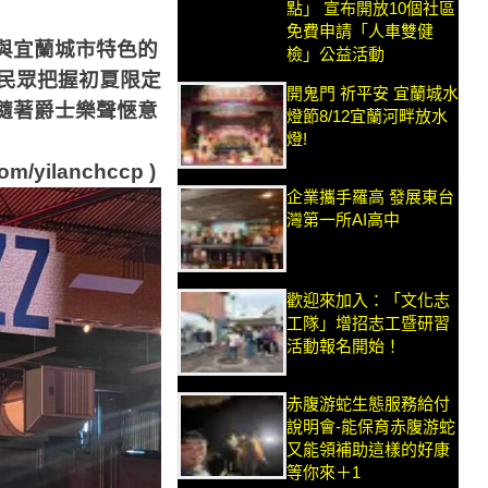
點」 宣布開放10個社區
免費申請「人車雙健
與宜蘭城市特色的
檢」公益活動
民眾把握初夏限定
開鬼門 祈平安 宜蘭城水
隨著爵士樂聲愜意
燈節8/12宜蘭河畔放水
燈!
yilanchccp )
企業攜手羅高 發展東台
灣第一所AI高中
歡迎來加入：「文化志
工隊」增招志工暨研習
活動報名開始！
赤腹游蛇生態服務給付
說明會-能保育赤腹游蛇
又能領補助這樣的好康
等你來＋1