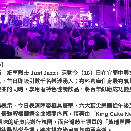
心】
紙享爵士 Just Jazz」活動今（16）日在宜蘭中
大，首日即吸引數千名樂迷湧入；有料倉庫化身最有氣
樂曲的同時，享用著特色佳餚飲品，將百年紙廠成功變
局表示，今日表演陣容極其豪華，六大頂尖樂團從午後
雅解構華語金曲揭開序幕，接著由「King Cake New 
汁原味的紐奧良遊行氛圍，而台灣鼓王領軍的「黃瑞豐
場律動點燃全場，將本場次節目氣氛帶至高潮。