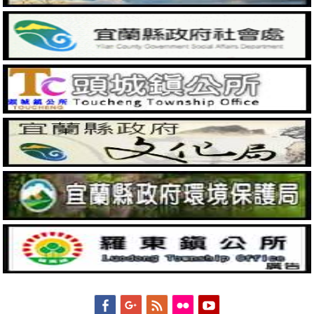
Facebook
Googleplus
Feed
Flickr
YouTube