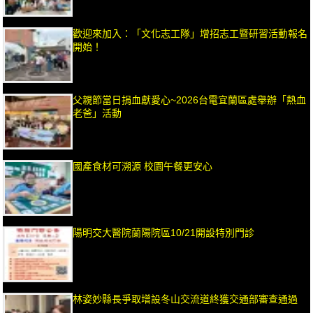
歡迎來加入：「文化志工隊」增招志工暨研習活動報名
開始！
父親節當日捐血獻愛心~2026台電宜蘭區處舉辦「熱血
老爸」活動
國產食材可溯源 校園午餐更安心
陽明交大醫院蘭陽院區10/21開設特別門診
林姿妙縣長爭取增設冬山交流道終獲交通部審查通過