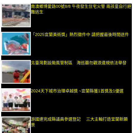
南澳鄉博愛路00號8/8 午夜發生住宅火警 兩孩童自行避
難逃生
「2025宜蘭美術獎」熱烈徵件中 請把握最後時間送件
北臺灣劃設颱風管制區 海巡籲勿觀浪違規依法舉發
2024天下城市治理卓越獎 ~宜蘭縣獲1首獎及1優選
游國連完成縣議員參選登記 三大主軸打造宜蘭新願
景