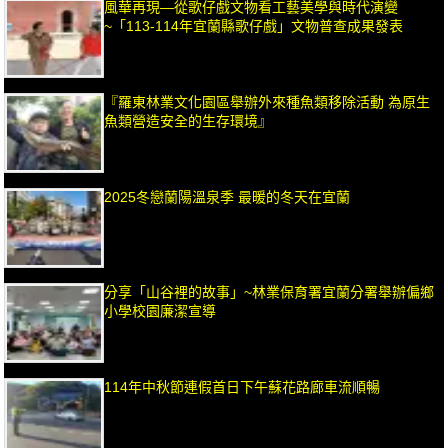
風華再現—從歌仔戲文物看工藝美學與時代演變
~「113-114年宜蘭縣歌仔戲」文物普查成果發表
『羅東林業文化園區舉辦外來種魚類移除活動 為原生
魚類營造安全的生存環境』
2025冬戀蘭陽溫泉季 最暖的冬天在宜蘭
分享「山谷裡的故事」~林業保育署宜蘭分署舉辦偏鄉
小學校園廉潔宣導
114年中秋節連假首日下午蘇花路廊車流順暢