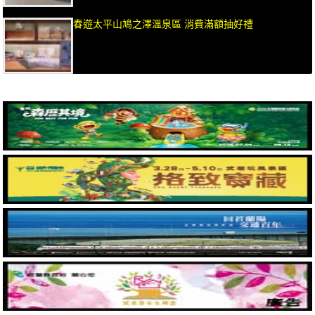
春遊太平山鳩之澤溫泉區 消費滿額抽好禮