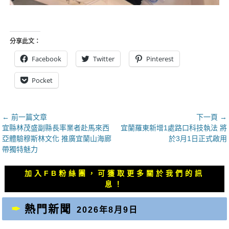
分享此文：
Facebook
Twitter
Pinterest
Pocket
文
← 前一篇文章
下一頁 →
上
下
宜縣林茂盛副縣長率業者赴馬來西
宜蘭羅東新增1處路口科技執法 將
章
一
一
亞體驗穆斯林文化 推廣宜蘭山海廊
於3月1日正式啟用
導
篇
篇
帶獨特魅力
覽
文
文
章：
章：
加入FB粉絲團，可獲取更多關於我們的訊
息！
熱門新聞
2026年8月9日