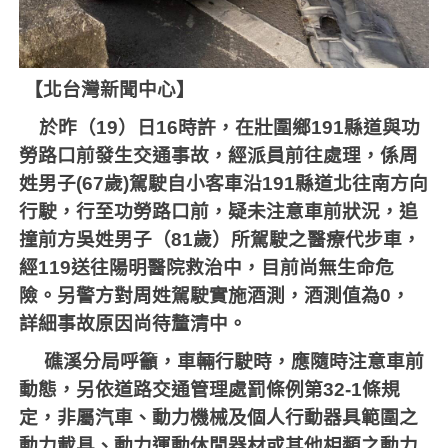
【北台灣新聞中心】
於昨（
19
）日
16
時許，在壯圍鄉
191
縣道與功
勞路口前發生交通事故，經派員前往處理，係周
姓男子
(67
歲
)
駕駛自小客車沿
191
縣道北往南方向
行駛，行至功勞路口前，疑未注意車前狀況，追
撞前方吳姓男子（
81
歲）所駕駛之醫療代步車，
經
119
送往陽明醫院救治中，目前尚無生命危
險。另警方對周姓駕駛實施酒測，酒測值為
0
，
詳細事故原因尚待釐清中。
礁溪分局呼籲，車輛行駛時，應隨時注意車前
動態，另依道路交通管理處罰條例第
32-1
條規
定，非屬汽車、動力機械及個人行動器具範圍之
動力載具、動力運動休閒器材或其他相類之動力