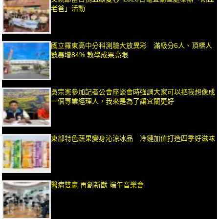
老爸」活動
國立羅東高中分科測驗大放異彩 滿級分6人、頂標人
數暴增84% 教學成果亮眼
吳宗憲參加記者公會座談會時強調大家可以把我想像成
一個專業經理人，我來是為了讓宜蘭更好
東部特色蔬果變身沁涼冰品 冷鏈加值打造四季好滋味
醫病雙贏 再創新猷 端午音樂會