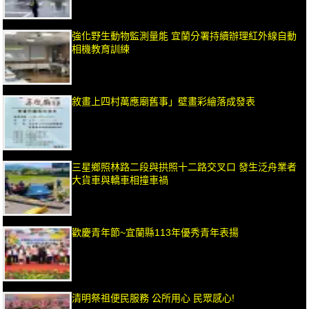
強化野生動物監測量能 宜蘭分署持續辦理紅外線自動
相機教育訓練
敘畫上四村萬應廟舊事」壁畫彩繪落成發表
三星鄉照林路二段與拱照十二路交叉口 發生泛舟業者
大貨車與轎車相撞車禍
歡慶青年節~宜蘭縣113年優秀青年表揚
清明祭祖便民服務 公所用心 民眾感心!