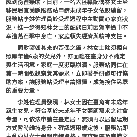
感到徬徨無助。日前，一名大陸籍配偶林女士至
移民署宜蘭縣服務站申請未成年子女依親續留，
服務站李姓佐理員於受理過程中主動關心家庭狀
況，進一步得知林女士的配偶日前因駕車途中不
幸遭落石擊中身亡，家庭頓失經濟與精神支柱。
面對突如其來的喪偶之痛，林女士除須獨自
照顧年僅
6
歲的女兒外，亦面臨在臺身分不確定
與生活困境，家庭一度瀕臨崩潰。服務站同仁在
第一時間敏銳察覺其需求，立即著手研議可行協
助方案，讓服務站受理申請櫃檯，成為接住民眾
的重要力量。
李姓佐理員發現，林女士因在臺育有未成年
親生女兒，符合基於未成年子女照顧需求之社會
考量，可依法申請在臺定居，無須再以居留延期
方式暫時維持身分。確認適用規定後，服務站即
主動向林女士說明申請資格、審查程序及應備文