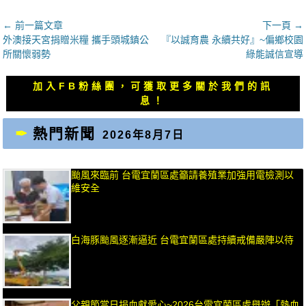
文
← 前一篇文章
下一頁 →
上
下
外澳接天宮捐贈米糧 攜手頭城鎮公
『以誠育農 永續共好』~偏鄉校園
章
一
一
所關懷弱勢
綠能誠信宣導
導
篇
篇
覽
文
文
加入FB粉絲團，可獲取更多關於我們的訊
章：
章：
息！
熱門新聞
2026年8月7日
颱風來臨前 台電宜蘭區處籲請養殖業加強用電檢測以
維安全
白海豚颱風逐漸逼近 台電宜蘭區處持續戒備嚴陣以待
父親節當日捐血獻愛心~2026台電宜蘭區處舉辦「熱血