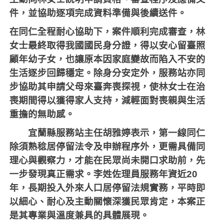
件，並協助逐項完成資料準備與後續送件。
在同仁全程耐心協助下，案件順利完成審查，林
女士最終取得我國國民身分證，得以安心留臺照
顧年幼子女，也讓原本因家庭變故而陷入不安的
生活逐步回歸穩定。除身分安定外，服務站亦同
步協助其申請父母來臺奔喪探視，使林女士在治
喪期間得以獲得家人支持，減輕面對喪親與生活
重擔的無助感。
宜蘭縣服務站主任胡雅婷表示，第一線同仁
除須熟稔居停留法令及申辦程序外，更需具備同
理心與觀察力，才能在民眾尚未開口求助前，先
一步發現真正需求。李姓佐理員服務年資近
20
年，長期投入外來人口居停留法規實務，平時即
以細心、耐心及主動關懷深獲民眾肯定，本案正
是其專業與溫度兼具的具體展現。