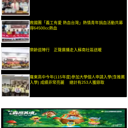
救國團「義工有愛 熱血台灣」熱情青年捐血活動共募
得64500cc熱血
樂齡逗陣行 正聲廣播走入蘇南社區送暖
羅東高中今年(115年度)參加大學個人申請入學(含推薦
入學) 成績非常亮麗 總計有253人獲錄取