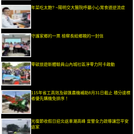
年菜吃太飽? ~陽明交大醫院呼籲小心胃食道逆流症
守護家鄉的一票 檢察長給鄉親的一封信
零碳旅遊新體驗員山內城社區淨零力阿卡啟動
115年省工高效及碳匯農機補助8月31日截止 積分達標
者優先購機免排序！
光復節收假日迎北返車潮高峰 宜警全力疏導讓您平安
返家