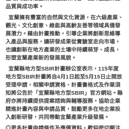
品質與成功率。
宜蘭擁有豐富的自然與文化資源，在六級產業、
觀光、文化創意、綠能與高齡友善等領域具備發
展潛力。藉由計畫推動，引導企業將創新思維導
入產品與服務，讓研發成果從實驗室走向市場，
也讓創新在地方產業的土壤中持續萌芽、成長，
形塑宜蘭產業新的發展風貌。
宜蘭縣地方型
SBIR
計畫辦公室表示，
115
年度
地方型
SBIR
計畫將自
4
月
1
日起至
5
月
15
日止開放
受理申請，相關申請資格、計畫書格式及作業須
知將公告於「宜蘭縣地方型
SBIR
」官方網站。縣
府亦將持續提供提案諮詢與輔導服務，協助企業
精進計畫內容與申請品質，鼓勵更多在地企業投
入創新研發，共同帶動宜蘭產業升級發展。
◎更多計畫申請條件及應備資料，歡迎密切關注