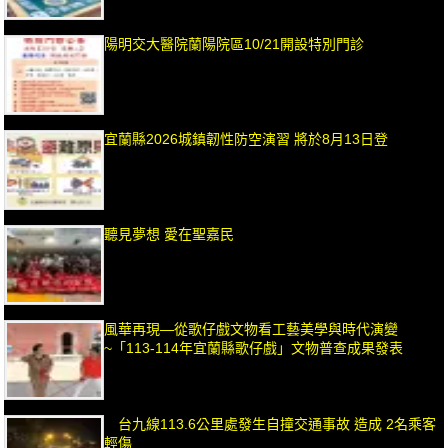
陽明交大醫院蘭陽院區10/21開設特別門診
宜蘭縣2026城鎮韌性防空演習 將於8月13日登
聽見夢想 愛在聖嘉民
風華再現—從歌仔戲文物看工藝美學與時代演變
~「113-114年宜蘭縣歌仔戲」文物普查成果發表
台九線113.6公里處發生自撞交通事故 造成 2名乘客
輕傷