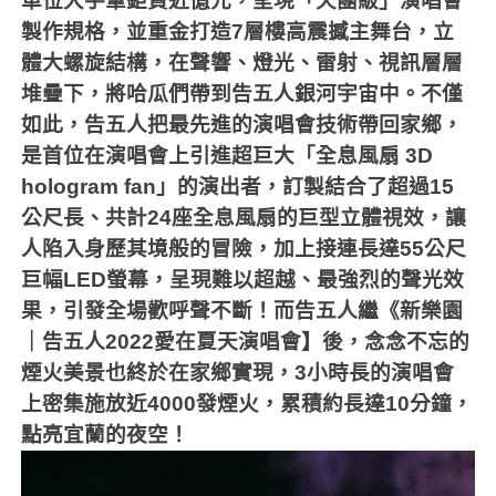
單位大手筆鉅資近億元，呈現「天團級」演唱會
製作規格，並重金打造
7
層樓高震撼主舞台，立
體大螺旋結構，在聲響、燈光、雷射、視訊層層
堆疊下，將哈瓜們帶到告五人銀河宇宙中。不僅
如此，告五人把最先進的演唱會技術帶回家鄉，
是首位在演唱會上引進超巨大「全息風扇
3D
hologram fan
」的演出者，訂製結合了超過
15
公尺長、共計
24
座全息風扇的巨型立體視效，讓
人陷入身歷其境般的冒險，加上接連長達
55
公尺
巨幅
LED
螢幕，呈現難以超越、最強烈的聲光效
果，引發全場歡呼聲不斷！而告五人繼《新樂園
｜告五人
2022
愛在夏天演唱會】後，念念不忘的
煙火美景也終於在家鄉實現，
3
小時長的演唱會
上密集施放近
4000
發煙火，累積約長達
10
分鐘，
點亮宜蘭的夜空！