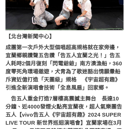
【北台灣新聞中心】
成團第一次戶外大型個唱超高規格就在家旁邊，
宜蘭鄉親讚聲五告讚「告五人宜蘭之光！」告五
人耗時
2
個月復刻「閃電爺爺」南方澳漁船，
360
度零死角環場遨遊，犬青為了歌迷豁出情願暈船
斥資近億打造「天團級」規格 《宇宙超有趣》
引進全新演唱會技術「全息風扇」回家鄉。
告五人重金打造
7
層樓高震撼主舞台 長達
10
分鐘、近
4000
發煙火點亮宜蘭夜，超人氣樂團告
五人【
vivo
告五人《宇宙超有趣》
2024 SUPER
LIVE TOUR
新世界巡迴演唱會】宜蘭家場在
3
月