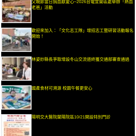
父親節當日捐血獻愛心~2026台電宜蘭區處舉辦「熱血
老爸」活動
歡迎來加入：「文化志工隊」增招志工暨研習活動報名
開始！
林姿妙縣長爭取增設冬山交流道終獲交通部審查通過
國產食材可溯源 校園午餐更安心
陽明交大醫院蘭陽院區10/21開設特別門診