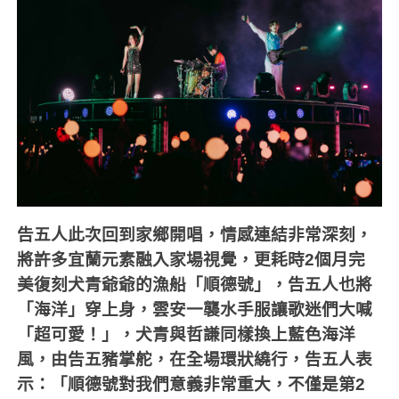
告五人此次回到家鄉開唱，情感連結非常深刻，
將許多宜蘭元素融入家場視覺，更耗時
2
個月完
美復刻犬青爺爺的漁船「順德號」，告五人也將
「海洋」穿上身，雲安一襲水手服讓歌迷們大喊
「超可愛！」，犬青與哲謙同樣換上藍色海洋
風，由告五豬掌舵，在全場環狀繞行，告五人表
示：「順德號對我們意義非常重大，不僅是第
2