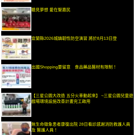
聽見夢想 愛在聖嘉民
宜蘭縣2026城鎮韌性防空演習 將於8月13日登
出國Shopping要留意 食品藥品醫材有限制！
【三星公園大改造 五分火車動起來】 ~三星公園兒童遊
戲場環境設施改善計畫完工啟用
無生命徵象患者康復出院 28日看診感謝消防救護人員
及 醫護人員！