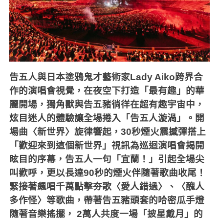
告五人與日本塗鴉鬼才藝術家
Lady Aiko
跨界合
作的演唱會視覺，在夜空下打造「最有趣」的華
麗開場，獨角獸與告五豬徜徉在超有趣宇宙中，
炫目迷人的體驗讓全場捲入「告五人漩渦」。開
場曲〈新世界〉旋律響起，
30
秒煙火震撼彈搭上
「歡迎來到這個新世界」視訊為巡迴演唱會揭開
眩目的序幕，告五人一句「宜蘭！」引起全場尖
叫歡呼，更以長達
90
秒的煙火伴隨著歌曲收尾！
緊接著飆唱千萬點擊夯歌〈愛人錯過〉、〈醜人
多作怪〉等歌曲，帶著告五豬頭套的哈密瓜手燈
隨著音樂搖擺，
2
萬人共度一場「披星戴月」的