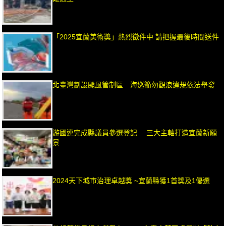
「2025宜蘭美術獎」熱烈徵件中 請把握最後時間送件
北臺灣劃設颱風管制區 海巡籲勿觀浪違規依法舉發
游國連完成縣議員參選登記 三大主軸打造宜蘭新願
景
2024天下城市治理卓越獎 ~宜蘭縣獲1首獎及1優選