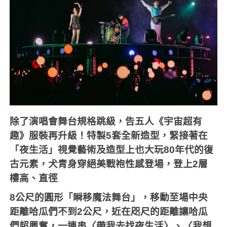
除了演唱會舞台規格跳級，告五人《宇宙超有
趣》服裝再升級！特製
5
套全新造型，緊接著在
「夜生活」視覺藝術及造型上也大玩
80
年代的復
古元素，犬青身穿絕美戰袍性感登場，登上
2
層
樓高、直徑
8
公尺的圓形「瞬移魔法舞台」，移動至場中央
距離哈瓜們不到
2
公尺，近在咫尺的距離讓哈瓜
們超興奮，一連串〈帶我去找夜生活〉、〈我想