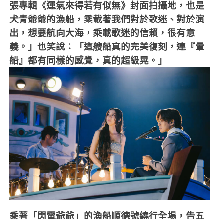
張專輯《運氣來得若有似無》封面拍攝地，也是
犬青爺爺的漁船，乘載著我們對於歌迷、對於演
出，想要航向大海，乘載歌迷的信賴，很有意
義。」也笑說：「這艘船真的完美復刻，連『暈
船』都有同樣的感覺，真的超級晃。」
乘著「閃電爺爺」的漁船順德號繞行全場，告五