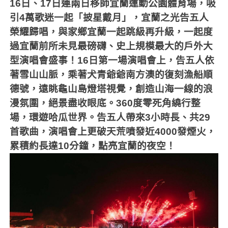
16
日、
17
日連兩日移師宜蘭運動公園體育場，吸
引
4
萬歌迷一起「披星戴月」，宜蘭之光告五人
榮耀歸唱，與家鄉宜蘭一起跳級再升級，一起度
過宜蘭前所未見最磅礴、史上規模最大的戶外大
型演唱會盛事！
16
日第一場演唱會上，告五人依
著雪山山脈，乘著犬青爺爺南方澳的復刻漁船順
德號，遠眺龜山島燈塔視覺，創造山海一線的浪
漫氛圍，絕景盡收眼底。
360
度零死角繞行整
場，環遊哈瓜世界。告五人帶來
3
小時長、共
29
首歌曲，演唱會上更破天荒噴發近
4000
發煙火，
累積約
長達
10
分鐘，點亮宜蘭的夜空！