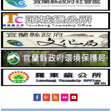
Facebook
Googleplus
Feed
Flickr
YouTube