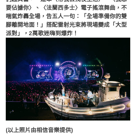
要佔據你〉、〈法蘭西多士〉電子搖滾舞曲，不
喘氣炸轟全場，告五人一句：「全場準備你的雙
腳離開地面！」搭配雷射光束將現場變成「大型
派對」，
2
萬歌迷嗨到爆炸！
(
以上照片由相信音樂提供
)