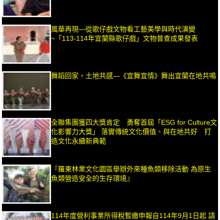
風華再現—從歌仔戲文物看工藝美學與時代演變
~「113-114年宜蘭縣歌仔戲」文物普查成果發表
舞蹈回家，土地共感—《宜舞宜情》舞出宜蘭在地共鳴
全聯集團獲四大獎肯定 勇奪首屆「ESG for Culture文
化影響力大獎」 落實傳統文化價值、與在地共好 打
造文化永續新典範
『羅東林業文化園區舉辦外來種魚類移除活動 為原生
魚類營造安全的生存環境』
114年度營利事業所得稅暫繳申報自114年9月1日起 請