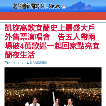
凱旋高歌宜蘭史上最盛大戶
外售票演唱會 告五人帶兩
場破4萬歌迷一起回家點亮宜
蘭夜生活
Posted
Autor
2024-03-17
北台灣新聞網
on