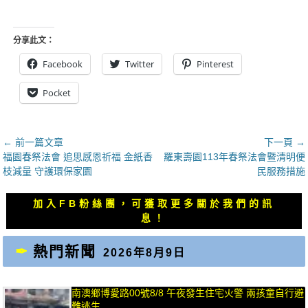
分享此文：
Facebook
Twitter
Pinterest
Pocket
文
← 前一篇文章
下一頁 →
上
下
福園春祭法會 追思感恩祈福 金紙香
羅東壽園113年春祭法會暨清明便
章
一
一
枝減量 守護環保家園
民服務措施
導
篇
篇
覽
文
文
加入FB粉絲團，可獲取更多關於我們的訊
章：
章：
息！
熱門新聞
2026年8月9日
南澳鄉博愛路00號8/8 午夜發生住宅火警 兩孩童自行避
難逃生