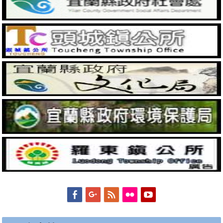
Facebook
Googleplus
Feed
Flickr
YouTube