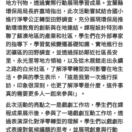
地方刊物，透過實際行動展現學習成果。宜蘭縣
環保局局長許嘉琦指出，此次活動嘗試結合國小
進行淨零公正轉型田野調查，充分展現環保局推
動環境教育的創新與在地連結。課程設計特別串
聯了蘇澳地區的產業和社區，學生們在外部專家
的指導下，學習氣候變遷基礎知識、實地進行台
泥礦區的田野調查，並透過採訪鄰近社區長安
里、永光里等地方領袖，以及從木屐館走出永續
之路的白米社區，了解淨零轉型如何影響在地生
活。參與的學生表示，「這是我第一次進行採
訪，印象很深刻，也更了解淨零是什麼，這件事
真的需要更多人一起來參與
!
」。
此次活動的亮點之一是戲劇工作坊，學生們在課
程成果展示後，參與了一場戲劇互動工作坊，透
過表演深化對淨零轉型的理解。學生們以戲劇形
式表達對氣候議題的思考，並展現創意與行動