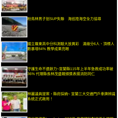
粉鳥林男子划SUP失聯 海巡陸海空全力協尋
國立羅東高中分科測驗大放異彩 滿級分6人、頂標人
數暴增84% 教學成果亮眼
守護生命不遺餘力~宜蘭縣115年上半年急救成功率破
36% 代理縣長林茂盛親頒獎表揚消防同仁
林麗議員提案，縣府採納~ 宜蘭三大交通門戶車牌辨識
系統正式啟用！