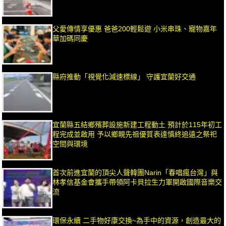
父愛傳情享優惠 爸爸200輕鬆遊 小米串珠、寵物嘉年
華加碼同慶
縣府推動「視覺化減速標線」 守護宜蘭好交通
宜蘭縣五結鄉殯葬設施新建工程動土 預計於115年初工
程完成並啟用 予以鄉親先祖優質表達慎終追遠之祭祀
空間與環境
首次前進宜蘭的頂尖人聲韓團Narin「春唱瘋台灣」與
林孝信基金會攜手帶領阿卡貝拉生力軍開啟國際音樂交
流
環保永續 二手物好康交換~為手中的資源，創造最大的