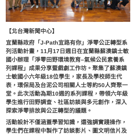
【北台灣新聞中心】
宜蘭縣政府「
J-Path
宜路有你」淨零公正轉型系
列活動計畫，
11
月
17
日週日在宜蘭縣蘇澳鎮士敏
國小辦理「淨零田野環境教育
–
氣候公民素養系
列課程」成果分享暨戲劇工作坊。聚集了蘇澳鎮
士敏國小六年級
18
位學生，家長及學校師生代
表，環保局及台泥公司相關人士等約
50
人齊聚一
堂。此次活動為期
10
週的系列課程，帶領六年級
學生進行田野調查、社區訪談與多元創作，深入
探索淨零排放與公正轉型的議題。
活動設計不僅涵蓋學習知識，還強調實踐操作，
學生們在課程中製作了訪談影片、圖文明信片及