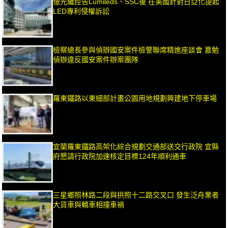
億光繼控告Lumileds、SSC後 在美國針對日亞化提起
LED專利侵權訴訟
檢察總長參與偵辦國安案件檢警聯席精進座談會 嘉勉
偵辦違反國安案件辦案團隊
羅東鐵路以東細部計畫公園用地規劃興建地下停車場
宜蘭羅東鐵路高架化綜合規劃交通部送交行政院 宜縣
府懇請行政院加速核定目標124年順利通車
三星鄉照林路二段與拱照十二路交叉口 發生泛舟業者
大貨車與轎車相撞車禍