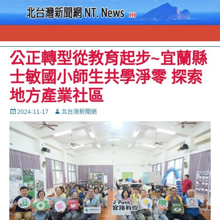
公正轉型從教育起步~宜蘭縣
士敏國小師生共學淨零 探索
地方產業社區
Posted
Autor
2024-11-17
北台灣新聞網
on