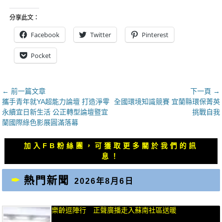
分享此文：
Facebook
Twitter
Pinterest
Pocket
文
← 前一篇文章
下一頁 →
上
下
攜手青年就YA超能力論壇 打造淨零
全國環境知識競賽 宜蘭縣環保菁英
章
一
一
永續宜日新生活 公正轉型論壇暨宜
挑戰自我
導
篇
篇
蘭國際綠色影展圓滿落幕
覽
文
文
章：
章：
加入FB粉絲團，可獲取更多關於我們的訊
息！
熱門新聞
2026年8月6日
樂齡逗陣行 正聲廣播走入蘇南社區送暖