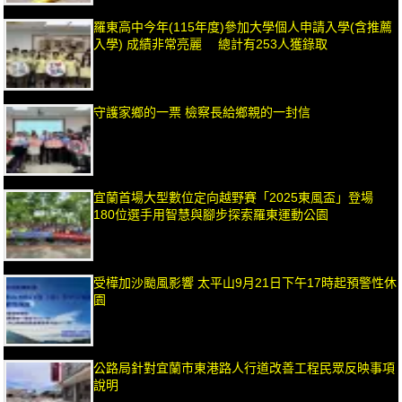
羅東高中今年(115年度)參加大學個人申請入學(含推薦
入學) 成績非常亮麗 總計有253人獲錄取
守護家鄉的一票 檢察長給鄉親的一封信
宜蘭首場大型數位定向越野賽「2025東風盃」登場
180位選手用智慧與腳步探索羅東運動公園
受樺加沙颱風影響 太平山9月21日下午17時起預警性休
園
公路局針對宜蘭市東港路人行道改善工程民眾反映事項
說明