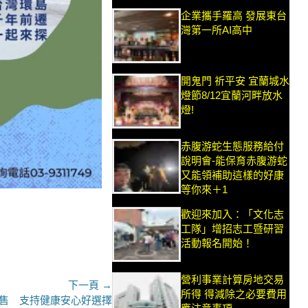
企業攜手羅高 發展東台
灣第一所AI高中
開鬼門 祈平安 宜蘭城水
燈節8/12宜蘭河畔放水
燈!
赤腹游蛇生態服務給付
說明會-能保育赤腹游蛇
又能領補助這樣的好康
等你來＋1
歡迎來加入：「文化志
工隊」增招志工暨研習
活動報名開始！
營利事業計算房地交易
下一頁 →
所得 得減除之必要費用
售 支持健康安心好選擇