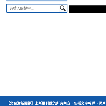
章
一
Suche
導
篇
nach:
文
覽
章：
【北台灣新聞網】上所屬刊載的所有內容，包括文字報導、照片