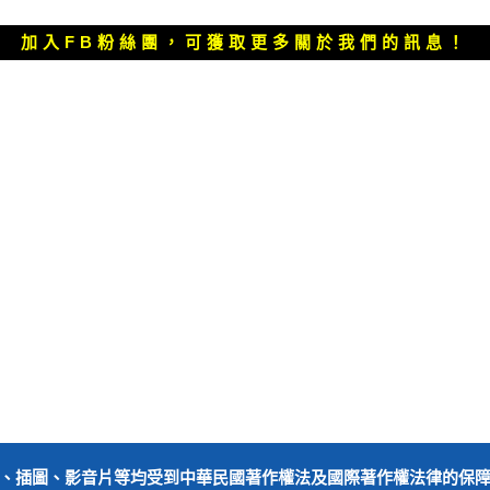
一
篇
加入FB粉絲團，可獲取更多關於我們的訊息！
文
章：
、插圖、影音片等均受到中華民國著作權法及國際著作權法律的保