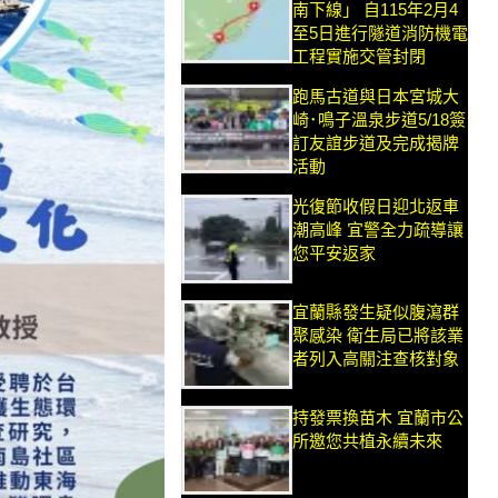
南下線」 自115年2月4
至5日進行隧道消防機電
工程實施交管封閉
跑馬古道與日本宮城大
崎･鳴子溫泉步道5/18簽
訂友誼步道及完成揭牌
活動
光復節收假日迎北返車
潮高峰 宜警全力疏導讓
您平安返家
宜蘭縣發生疑似腹瀉群
聚感染 衛生局已將該業
者列入高關注查核對象
持發票換苗木 宜蘭市公
所邀您共植永續未來