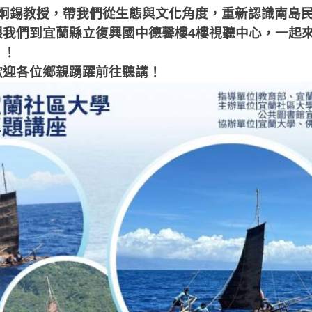
炯錫教授，帶我們從生態與文化角度，重新認識南島
跟我們到宜蘭縣立復興國中德馨樓
4
樓視聽中心，一起
」！
歡迎各位鄉親踴躍前往聽講！