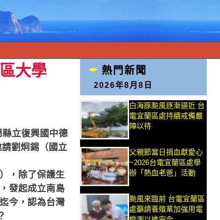
社區大學
熱門新聞
2026年8月8日
白海豚颱風逐漸逼近 台
電宜蘭區處持續戒備嚴
陣以待
蘭縣立復興國中德
邀請劉炯錫（國立
父親節當日捐血獻愛心
~2026台電宜蘭區處舉
辦「熱血老爸」活動
），除了保護生
，發起成立南島
颱風來臨前 台電宜蘭區
迄今，認為台灣
處籲請養殖業加強用電
？
檢測以維安全