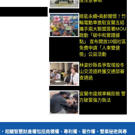
應注意事項
綠能永續•高齡關懷！竹
輪電動車進駐宜蘭五結
攜手兩大聯盟簽署MOU
啟動「碳中和實踐據
點」 宣布開放10個社區
免費申請「人車雙健
檢」公益活動
林姿妙縣長爭取增設冬
山交流道終獲交通部審
查通過
宜蘭市違規車輛拒檢 警
方破窗強力執法
障，相關智慧財產權包括商標權、專利權、著作權、營業秘密與專