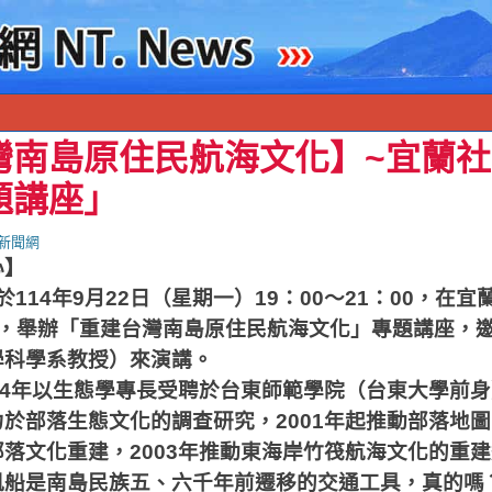
灣南島原住民航海文化】~宜蘭
題講座」
新聞網
心】
於
114
年
9
月
22
日（星期一）
19
：
00
～
21
：
00
，在宜
，舉辦「重建台灣南島原住民航海文化」專題講座，
學科學系教授）來演講。
4
年以生態學專長受聘於台東師範學院（台東大學前身
力於部落生態文化的調查研究，
2001
年起推動部落地圖
部落文化重建，
2003
年推動東海岸竹筏航海文化的重建
帆船是南島民族五、六千年前遷移的交通工具，真的嗎