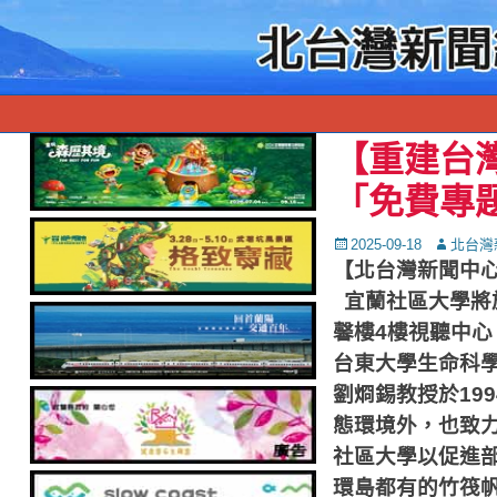
【重建台
「免費專
Posted
Autor
2025-09-18
北台灣
on
【北台灣新聞中
宜蘭社區大學將
馨樓
4
樓視聽中心
台東大學生命科
劉烱錫教授於
199
態環境外，也致
社區大學以促進
環島都有的竹筏