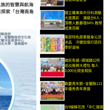
民族的智慧與航海
來探索「台灣南島
國立羅東高中分科測驗
大放異彩 滿級分6人、
頂標人數暴增84% 教學
成果亮眼
東部特色蔬果變身沁涼
冰品 冷鏈加值打造四
季好滋味
鎮民有感~頭城鎮公所
送出振興大禮包 每人
3,000元現金相挺
歡慶青年節~宜蘭縣113
年優秀青年表揚
台9線蘇花改「中仁隧道