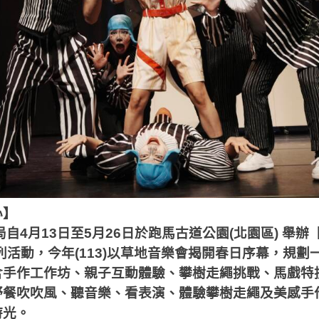
心】
局自
4
月
13
日至
5
月
26
日於跑馬古道公園
(
北園區
)
舉辦
列活動，今年
(113)
以草地音樂會揭開春日序幕，規劃
含手作工作坊、親子互動體驗、攀樹走繩挑戰、馬戲特
野餐吹吹風、聽音樂、看表演、體驗攀樹走繩及美感手
時光。