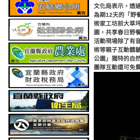
文化局表示，透
為期
12
天的「野
術家工坊前大草
園，共享春日野
活動現場除了有
術等親子互動體
公園」獨特的自
團隊互動還可免