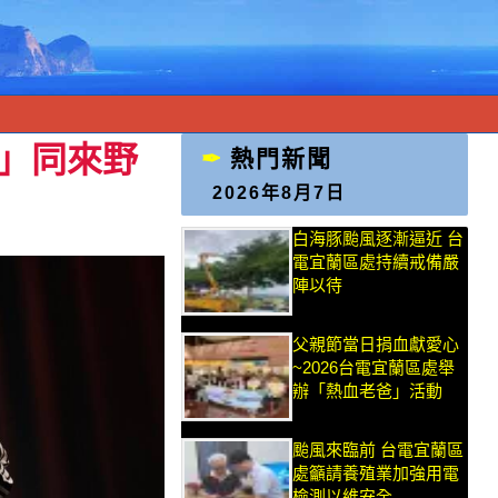
藝」同來野
熱門新聞
2026年8月7日
白海豚颱風逐漸逼近 台
電宜蘭區處持續戒備嚴
陣以待
父親節當日捐血獻愛心
~2026台電宜蘭區處舉
辦「熱血老爸」活動
颱風來臨前 台電宜蘭區
處籲請養殖業加強用電
檢測以維安全