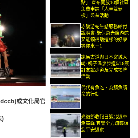
點」 宣布開放10個社區
免費申請「人車雙健
檢」公益活動
赤腹游蛇生態服務給付
說明會-能保育赤腹游蛇
又能領補助這樣的好康
等你來＋1
跑馬古道與日本宮城大
崎･鳴子溫泉步道5/18簽
訂友誼步道及完成揭牌
活動
代代有魚吃、為鯖魚請
命的行動
ndccb)
或文化局官
光復節收假日迎北返車
表
)
潮高峰 宜警全力疏導讓
您平安返家