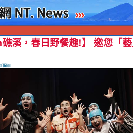
n礁溪，春日野餐趣!】 邀您「
新聞網