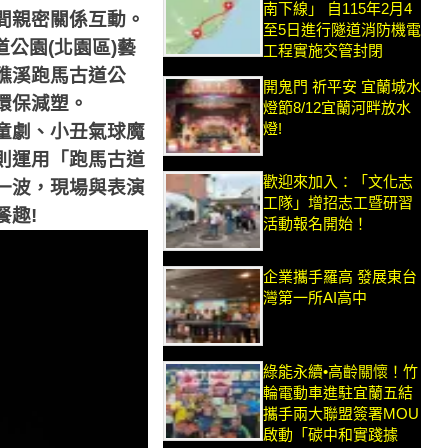
南下線」 自115年2月4
間親密關係互動。
至5日進行隧道消防機電
道公園
(
北園區
)
藝
工程實施交管封閉
礁溪跑馬古道公
開鬼門 祈平安 宜蘭城水
環保減塑。
燈節8/12宜蘭河畔放水
燈!
童劇、小丑氣球魔
則運用「跑馬古道
歡迎來加入：「文化志
一波，現場與表演
工隊」增招志工暨研習
餐趣
!
活動報名開始！
企業攜手羅高 發展東台
灣第一所AI高中
綠能永續•高齡關懷！竹
輪電動車進駐宜蘭五結
攜手兩大聯盟簽署MOU
啟動「碳中和實踐據