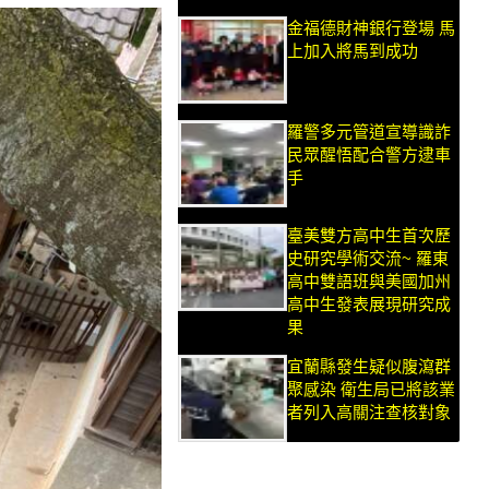
金福德財神銀行登場 馬
上加入將馬到成功
羅警多元管道宣導識詐
民眾醒悟配合警方逮車
手
臺美雙方高中生首次歷
史研究學術交流~ 羅東
高中雙語班與美國加州
高中生發表展現研究成
果
宜蘭縣發生疑似腹瀉群
聚感染 衛生局已將該業
者列入高關注查核對象