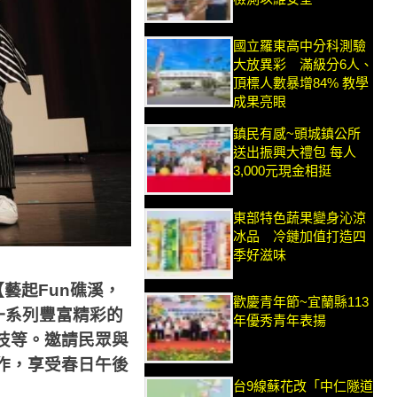
國立羅東高中分科測驗
大放異彩 滿級分6人、
頂標人數暴增84% 教學
成果亮眼
鎮民有感~頭城鎮公所
送出振興大禮包 每人
3,000元現金相挺
東部特色蔬果變身沁涼
冰品 冷鏈加值打造四
季好滋味
【藝起
Fun
礁溪，
歡慶青年節~宜蘭縣113
一系列豐富精彩的
年優秀青年表揚
技等。邀請民眾與
作，享受春日午後
台9線蘇花改「中仁隧道