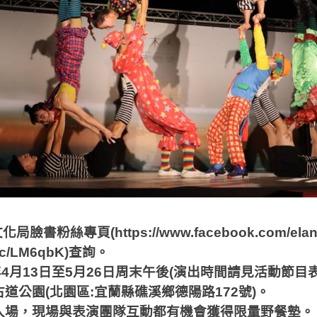
】
文化局臉書粉絲專頁
(https://www.facebook.com/ela
.cc/LM6qbK)
查詢。
年
4
月
13
日至
5
月
26
日周末午後
(
演出時間請見活動節目
古道公園
(
北園區
:
宜蘭縣礁溪鄉德陽路
172
號
)
。
入場，現場與表演團隊互動都有機會獲得限量野餐墊。