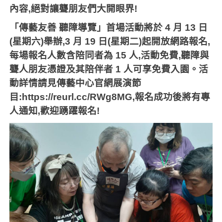
內容
,
絕對讓聾朋友們大開眼界
!
「傳藝友善
聽障導覽」首場活動將於
4
月
13
日
(
星期六
)
舉辦
,3
月
19
日
(
星期二
)
起開放網路報名
,
每場報名人數含陪同者為
15
人
,
活動免費
,
聽障與
聾人朋友憑證及其陪伴者
1
人可享免費入園。活
動詳情請見傳藝中心官網展演節
目
:https://reurl.cc/RWg8MG,
報名成功後將有專
人通知
,
歡迎踴躍報名
!