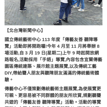
【北台灣新聞中心】
國立傳統藝術中心
113
年度「傳藝友善
聽障導
覽」活動即將開跑囉
!
今年
4
月至
11
月將舉辦
8
場活動
,
自
3
月
19
日
(
星期二
)
上午
9
時起開放網
路報名
,
活動採用「手語」導覽
,
內容包含宜蘭傳藝
園區傳統建築、展示館主題展覽
,
以及傳統工藝
DIY,
帶給聾人朋友與聽障朋友滿滿的傳統藝術體
驗。
傳藝中心不僅策劃傳統藝術主題展覽
,
為使展覽更
可親、更容易被不同群體的朋友所欣賞
,
規劃聽聾
共遊的「傳藝友善
聽障導覽」活動。活動的導覽