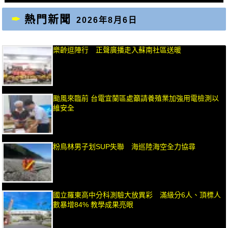
熱門新聞
2026年8月6日
樂齡逗陣行 正聲廣播走入蘇南社區送暖
颱風來臨前 台電宜蘭區處籲請養殖業加強用電檢測以
維安全
粉鳥林男子划SUP失聯 海巡陸海空全力協尋
國立羅東高中分科測驗大放異彩 滿級分6人、頂標人
數暴增84% 教學成果亮眼