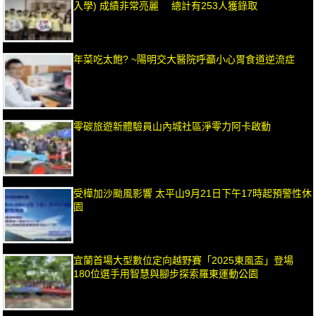
入學) 成績非常亮麗 總計有253人獲錄取
年菜吃太飽? ~陽明交大醫院呼籲小心胃食道逆流症
零碳旅遊新體驗員山內城社區淨零力阿卡啟動
受樺加沙颱風影響 太平山9月21日下午17時起預警性休
園
宜蘭首場大型數位定向越野賽「2025東風盃」登場
180位選手用智慧與腳步探索羅東運動公園