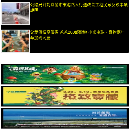
公路局針對宜蘭市東港路人行道改善工程民眾反映事項
說明
父愛傳情享優惠 爸爸200輕鬆遊 小米串珠、寵物嘉年
華加碼同慶