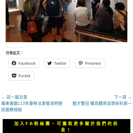
分享此文：
Facebook
Twitter
Pinterest
Pocket
文
← 前一篇文章
下一頁 →
上
下
羅東壽園113年春祭法會暨清明便
藝才雙冠 羅高體育音樂術科第一
章
一
一
民服務措施
導
篇
篇
覽
文
文
加入FB粉絲團，可獲取更多關於我們的訊
章：
章：
息！