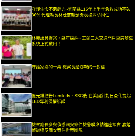
守護生命不遺餘力~宜蘭縣115年上半年急救成功率破
36% 代理縣長林茂盛親頒獎表揚消防同仁
林麗議員提案，縣府採納~ 宜蘭三大交通門戶車牌辨識
系統正式啟用！
守護家鄉的一票 檢察長給鄉親的一封信
億光繼控告Lumileds、SSC後 在美國針對日亞化提起
LED專利侵權訴訟
檢察總長參與偵辦國安案件檢警聯席精進座談會 嘉勉
偵辦違反國安案件辦案團隊