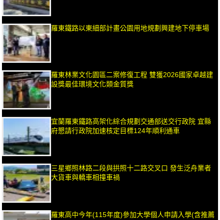
羅東鐵路以東細部計畫公園用地規劃興建地下停車場
羅東林業文化園區二案修復工程 雙獲2026國家卓越建
設獎最佳環境文化類金質獎
宜蘭羅東鐵路高架化綜合規劃交通部送交行政院 宜縣
府懇請行政院加速核定目標124年順利通車
三星鄉照林路二段與拱照十二路交叉口 發生泛舟業者
大貨車與轎車相撞車禍
羅東高中今年(115年度)參加大學個人申請入學(含推薦