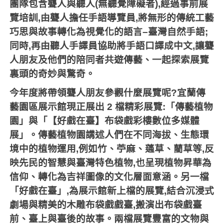
團隊包含聾人與聽人
(
無聽覺障礙者
),
經過事前展
覽培訓
,
由聾人擔任手語導覽員
,
將無形的傳統工藝
巧思與故事轉化為視覺化的語言
–
臺灣自然手語
;
同時
,
再由聽人手譯員協助將手語口譯成中文
,
讓聾
人朋友及他們的陪同者共遊傳藝、一起探索展覽
裏頭的奇妙與驚奇。
今年度將帶領聾人朋友參觀什麼展覽呢
?
宜蘭傳
藝園區展示館現正展出
2
檔精彩展覽
:
「傳藝植物
園」與「【好戲在臺】布袋戲彩樓數位多媒體
展」。傳藝植物園講述人們在不同海拔、生態環
境中的植物運用
,
例如竹、苧麻、蓪草、藺草等
,
反
映先民的智慧與臺灣特色植物
,
也呈現植物昇華為
信仰、轉化為吉祥圖像的文化層面意涵。另一檔
「好戲在臺」
,
為展示館新上檔的展覽
,
結合沉浸式
劇場與精美的木雕布袋戲戲臺
,
搬演出布袋戲臺
前、臺上與臺後的故事。兩檔展覽豐富的文物與