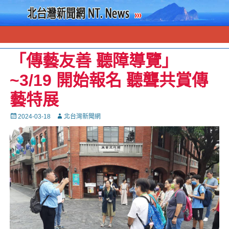
「傳藝友善 聽障導覽」
~3/19 開始報名 聽聾共賞傳
藝特展
Posted
Autor
2024-03-18
北台灣新聞網
on