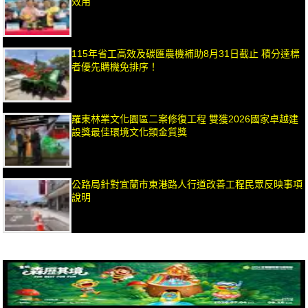
效用
115年省工高效及碳匯農機補助8月31日截止 積分達標
者優先購機免排序！
羅東林業文化園區二案修復工程 雙獲2026國家卓越建
設獎最佳環境文化類金質獎
公路局針對宜蘭市東港路人行道改善工程民眾反映事項
說明