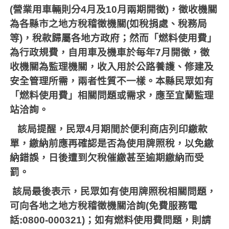
(
營業用車輛則分
4
月及
10
月兩期開徵
)
，徵收機關
為各縣市之地方稅稽徵機關
(
如稅捐處、稅務局
等
)
，稅款歸屬各地方政府；然而「燃料使用費」
為行政規費，自用車及機車於每年
7
月開徵，徵
收機關為監理機關，收入用於公路養護、修建及
安全管理所需，兩者性質不一樣。本縣民眾如有
「燃料使用費」相關問題或需求，應至宜蘭監理
站洽詢。
該局提醒，民眾
4
月期間於便利商店列印繳款
單，繳納前應再確認是否為使用牌照稅，以免繳
納錯誤，日後遭到欠稅催繳甚至逾期繳納而受
罰。
該局最後表示，民眾如有使用牌照稅相關問題，
可向各地之地方稅稽徵機關洽詢
(
免費服務電
話
:0800-000321)
；如有燃料使用費問題，則請