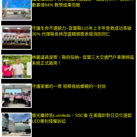
數暴增84% 教學成果亮眼
守護生命不遺餘力~宜蘭縣115年上半年急救成功率破
36% 代理縣長林茂盛親頒獎表揚消防同仁
林麗議員提案，縣府採納~ 宜蘭三大交通門戶車牌辨識
系統正式啟用！
守護家鄉的一票 檢察長給鄉親的一封信
億光繼控告Lumileds、SSC後 在美國針對日亞化提起
LED專利侵權訴訟