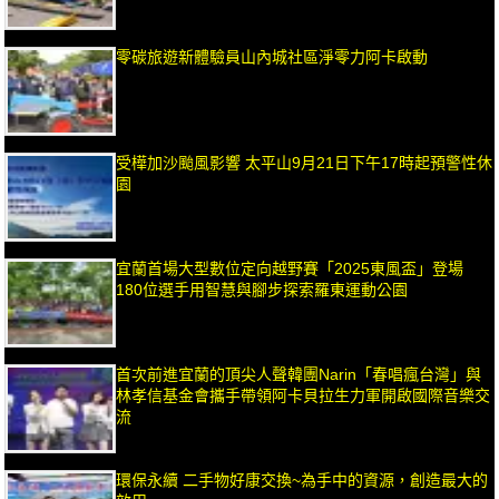
零碳旅遊新體驗員山內城社區淨零力阿卡啟動
受樺加沙颱風影響 太平山9月21日下午17時起預警性休
園
宜蘭首場大型數位定向越野賽「2025東風盃」登場
180位選手用智慧與腳步探索羅東運動公園
首次前進宜蘭的頂尖人聲韓團Narin「春唱瘋台灣」與
林孝信基金會攜手帶領阿卡貝拉生力軍開啟國際音樂交
流
環保永續 二手物好康交換~為手中的資源，創造最大的