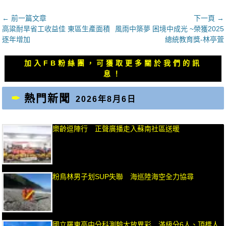
文
← 前一篇文章
下一頁 →
上
下
高粱耐旱省工收益佳 東區生產面積
風雨中築夢 困境中成光 ~榮獲2025
章
一
一
逐年增加
總統教育獎-林亭萓
導
篇
篇
覽
文
文
加入FB粉絲團，可獲取更多關於我們的訊
章：
章：
息！
熱門新聞
2026年8月6日
樂齡逗陣行 正聲廣播走入蘇南社區送暖
粉鳥林男子划SUP失聯 海巡陸海空全力協尋
國立羅東高中分科測驗大放異彩 滿級分6人、頂標人