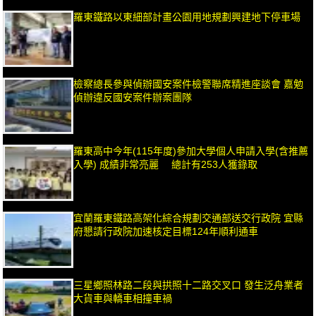
羅東鐵路以東細部計畫公園用地規劃興建地下停車場
檢察總長參與偵辦國安案件檢警聯席精進座談會 嘉勉
偵辦違反國安案件辦案團隊
羅東高中今年(115年度)參加大學個人申請入學(含推薦
入學) 成績非常亮麗 總計有253人獲錄取
宜蘭羅東鐵路高架化綜合規劃交通部送交行政院 宜縣
府懇請行政院加速核定目標124年順利通車
三星鄉照林路二段與拱照十二路交叉口 發生泛舟業者
大貨車與轎車相撞車禍