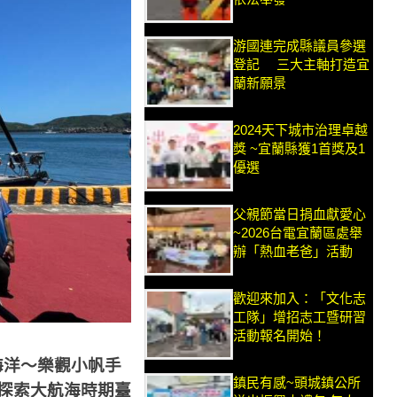
游國連完成縣議員參選
登記 三大主軸打造宜
蘭新願景
2024天下城市治理卓越
獎 ~宜蘭縣獲1首獎及1
優選
父親節當日捐血獻愛心
~2026台電宜蘭區處舉
辦「熱血老爸」活動
歡迎來加入：「文化志
工隊」增招志工暨研習
活動報名開始！
索海洋～樂觀小帆手
鎮民有感~頭城鎮公所
探索大航海時期臺