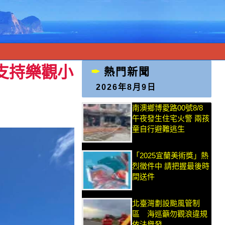
助支持樂觀小
熱門新聞
2026年8月9日
南澳鄉博愛路00號8/8
午夜發生住宅火警 兩孩
童自行避難逃生
「2025宜蘭美術獎」熱
烈徵件中 請把握最後時
間送件
北臺灣劃設颱風管制
區 海巡籲勿觀浪違規
依法舉發