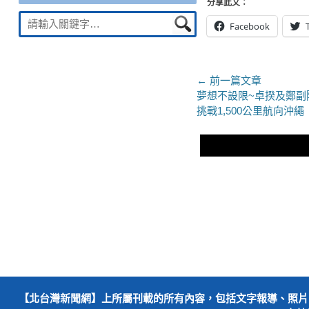
分享此文：
Suche
Facebook
nach:
文
← 前一篇文章
上
夢想不設限~卓揆及鄭副
章
一
挑戰1,500公里航向沖繩
導
篇
文
覽
章：
【北台灣新聞網】上所屬刊載的所有內容，包括文字報導、照片