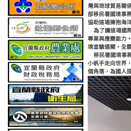
灣與琉球貿易關
部移民署國境事
協助這場擁抱海
為了讓這場國
專業與應變能力。
境查驗通關，全
移民署國境事
小帆手走向世界
個角落，為國人