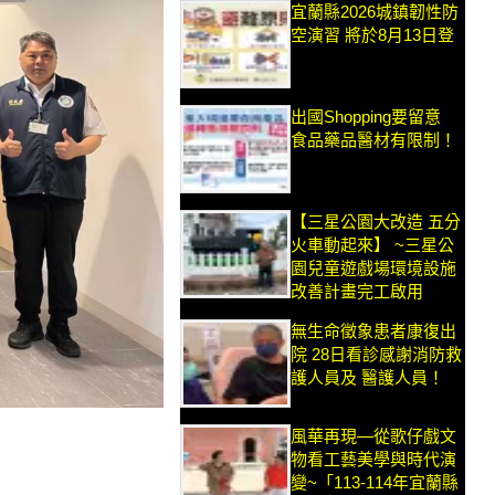
宜蘭縣2026城鎮韌性防
空演習 將於8月13日登
出國Shopping要留意
食品藥品醫材有限制！
【三星公園大改造 五分
火車動起來】 ~三星公
園兒童遊戲場環境設施
改善計畫完工啟用
無生命徵象患者康復出
院 28日看診感謝消防救
護人員及 醫護人員！
風華再現—從歌仔戲文
物看工藝美學與時代演
變~「113-114年宜蘭縣