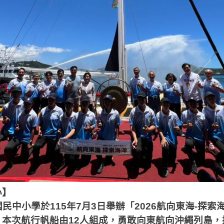
心】
民中小學於115年7月3日舉辦「2026航向東海-探
，本次航行帆船由12人組成，勇敢向東航向沖繩列島，