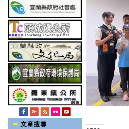
Facebook
Googleplus
Feed
Flickr
YouTube
文章搜尋