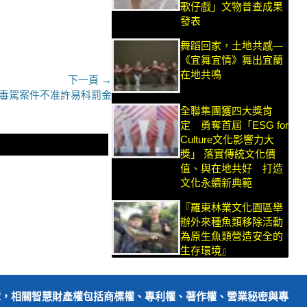
歌仔戲」文物普查成果
發表
舞蹈回家，土地共感—
《宜舞宜情》舞出宜蘭
在地共鳴
下一頁 →
毒駕案件不准許易科罰金
全聯集團獲四大獎肯
定 勇奪首屆「ESG for
Culture文化影響力大
獎」 落實傳統文化價
值、與在地共好 打造
文化永續新典範
『羅東林業文化園區舉
辦外來種魚類移除活動
為原生魚類營造安全的
生存環境』
障，相關智慧財產權包括商標權、專利權、著作權、營業秘密與專