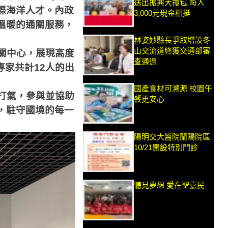
送出振興大禮包 每人
際海洋人才。內政
3,000元現金相挺
溫暖的通關服務，
林姿妙縣長爭取增設冬
山交流道終獲交通部審
關中心，展現高度
查通過
專家共計12人的出
國產食材可溯源 校園午
打氣，參與並協助
餐更安心
，駐守國境的每一
陽明交大醫院蘭陽院區
10/21開設特別門診
聽見夢想 愛在聖嘉民