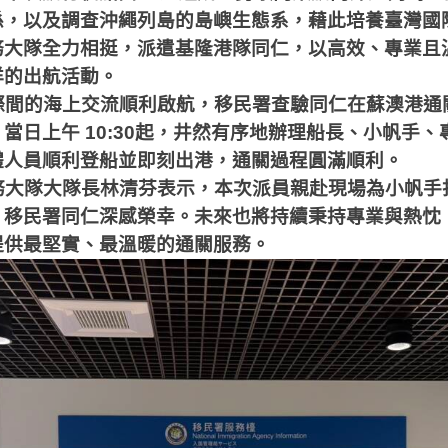
係，以及調查沖繩列島的島嶼生態系，藉此培養臺灣國
務大隊全力相挺，派遣基隆港隊同仁，以高效、專業且
洋的出航活動。
際間的海上交流順利啟航，移民署查驗同仁在蘇澳港通
當日上午 10:30起，井然有序地辦理船長、小帆手、
體人員順利登船並即刻出港，通關過程圓滿順利。
務大隊大隊長林清芬表示，本次派員親赴現場為小帆手
，移民署同仁深感榮幸。未來也將持續秉持專業與熱忱
提供最堅實、最溫暖的通關服務。