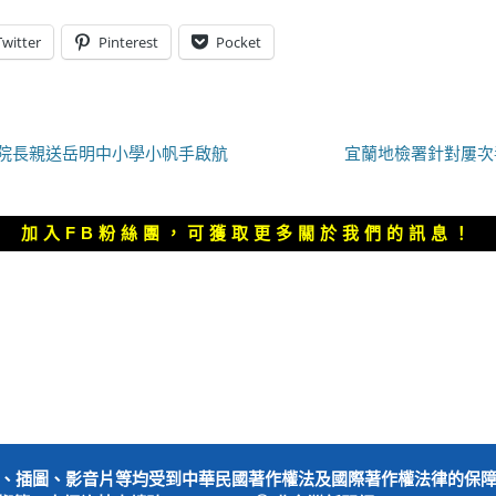
Twitter
Pinterest
Pocket
下
院長親送岳明中小學小帆手啟航
宜蘭地檢署針對屢次
一
篇
文
加入FB粉絲團，可獲取更多關於我們的訊息！
章：
、插圖、影音片等均受到中華民國著作權法及國際著作權法律的保