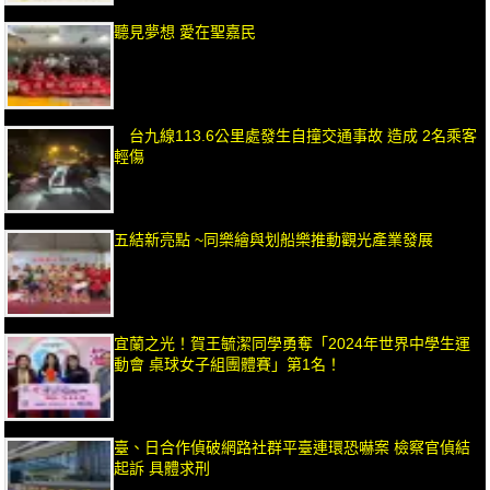
聽見夢想 愛在聖嘉民
台九線113.6公里處發生自撞交通事故 造成 2名乘客
輕傷
五結新亮點 ~同樂繪與划船樂推動觀光產業發展
宜蘭之光！賀王毓潔同學勇奪「2024年世界中學生運
動會 桌球女子組團體賽」第1名！
臺、日合作偵破網路社群平臺連環恐嚇案 檢察官偵結
起訴 具體求刑