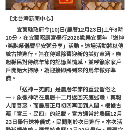
【北台灣新聞中心】
宜蘭縣政府今
(10)
日
(
農曆
12
月
23
日
)
上午
8
時
10
分，在宜蘭昭應宮舉行
2026
歡樂宜蘭年「送神
•筅黗祭儀暨平安粥分享」活動。這場活動將以傳
統古禮進行，旨在傳遞除舊迎新的美好意涵，喚
起縣民對傳統年節的記憶與情感，並呼籲家家戶
戶開始大掃除，為迎接即將到來的馬年做好準
備。
「送神－筅黗」是農曆年節的重要習俗之
一，象徵神明在農曆十二月返回天庭述職，稟報
人間善惡，而農曆正月初四再回到人間。根據古
籍「官三、民四」的記載，官方通常於農曆
12
月
23
日舉行送神儀式，民間則於次日進行。本次活