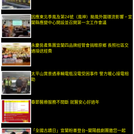
因應東北季風及第24號（風神）颱風外圍環流影響，宜
蘭縣應變中心開設並召開第一次工作會議
永慶房產集團宜蘭四品牌經管會捐贈原鄉 長照社區交
通接送經費
太平山賞景遇車輛電瓶沒電受困事件 警方暖心接電相
助
春節醫療服務不間斷 就醫安心好過年
「全國古蹟日」宜蘭粉墨登台~蘭陽戲劇團邀您一起