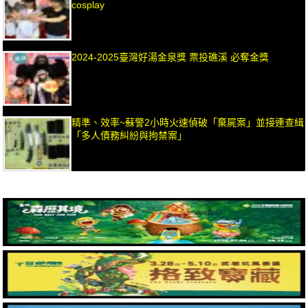
cosplay
2024-2025臺灣好湯金泉獎 票投礁溪 必奪金獎
精準、效率~蘇警2小時火速偵破「棄屍案」並接連查緝
「多人債務糾紛與拘禁案」