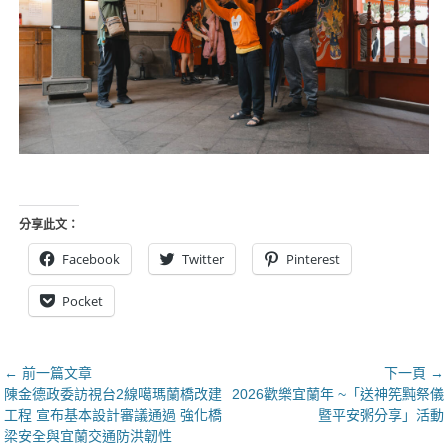
分享此文：
Facebook
Twitter
Pinterest
Pocket
文
← 前一篇文章
下一頁 →
上
下
陳金德政委訪視台2線噶瑪蘭橋改建
2026歡樂宜蘭年 ~「送神筅黗祭儀
章
一
一
工程 宣布基本設計審議通過 強化橋
暨平安粥分享」活動
導
篇
篇
梁安全與宜蘭交通防洪韌性
覽