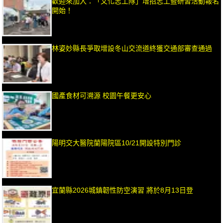
歡迎來加入：「文化志工隊」增招志工暨研習活動報名
開始！
林姿妙縣長爭取增設冬山交流道終獲交通部審查通過
國產食材可溯源 校園午餐更安心
陽明交大醫院蘭陽院區10/21開設特別門診
宜蘭縣2026城鎮韌性防空演習 將於8月13日登