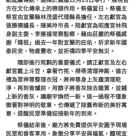
動延續傳統，選擇於農曆
12
月
23
日舉行，展現官
方在文化傳承上的帶頭作用。祭儀當日，祭儀主
祭官由宜蘭縣林茂盛代理縣長擔任，左右獻官為
張勝德議長、陳美玲市長，陪獻官為昭應宮林飛
身副主委、李連福常務監察，藉由莊嚴的祭儀感
謝「媽祖」過去一年對宜蘭的庇佑，祈求新年國
泰民安、物產豐收，並祈禱四季平安無災。
隨即進行筅黗的重要儀式，請正獻宮及左右
獻官戴上斗笠，拿著竹筅、掃帚清理神殿，循古
禮為眾神尊整理衣冠，將神尊身上灰塵清理乾
淨，再到香爐前，用篩子將香灰除去雜質，並鋪
上新的香灰，讓廟宇煥然一新。這一過程不僅象
徵著對神明的敬意，也傳遞了除舊佈新的美好寓
意，提醒民眾準備迎接新年的到來。
祭儀結束後，廟方將免費提供平安圓予現場
民眾和香客享用，象徵分享平安與福氣，體現宜