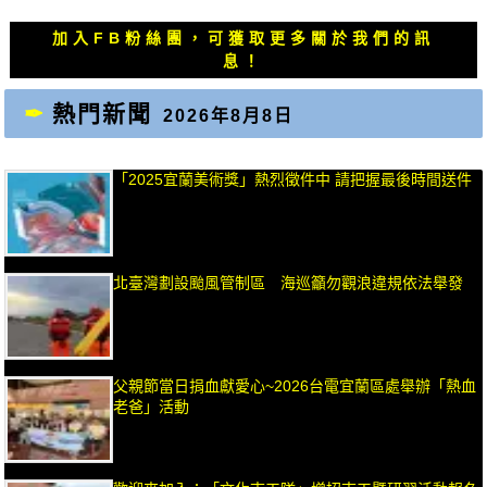
文
文
章：
章：
加入FB粉絲團，可獲取更多關於我們的訊
息！
熱門新聞
2026年8月8日
「2025宜蘭美術獎」熱烈徵件中 請把握最後時間送件
北臺灣劃設颱風管制區 海巡籲勿觀浪違規依法舉發
父親節當日捐血獻愛心~2026台電宜蘭區處舉辦「熱血
老爸」活動