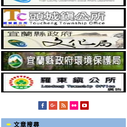
Facebook
Googleplus
Feed
Flickr
YouTube
文章搜尋