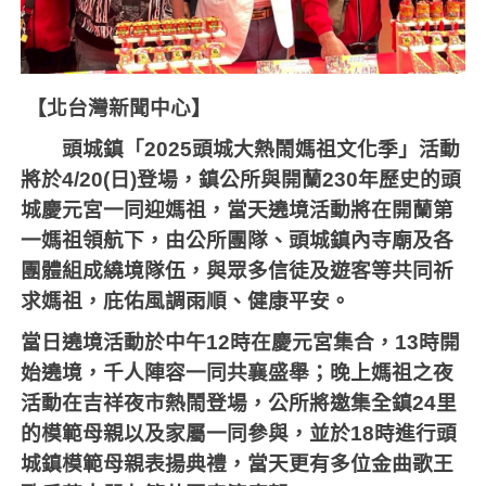
【北台灣新聞中心】
頭城鎮「
2025
頭城大熱鬧媽祖文化季」活動
將於
4/20(
日
)
登場，鎮公所與開蘭
230
年歷史的頭
城慶元宮一同迎媽祖，當天遶境活動將在開蘭第
一媽祖領航下，由公所團隊、頭城鎮內寺廟及各
團體組成繞境隊伍，與眾多信徒及遊客等共同祈
求媽祖，庇佑風調雨順、健康平安。
當日遶境活動於中午
12
時在慶元宮集合，
13
時開
始遶境，千人陣容一同共襄盛舉；晚上媽祖之夜
活動在吉祥夜市熱鬧登場，公所將邀集全鎮
24
里
的模範母親以及家屬一同參與，並於
18
時進行頭
城鎮模範母親表揚典禮，當天更有多位金曲歌王