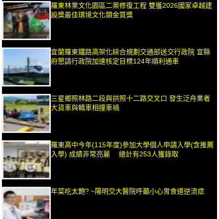
羅東林業文化園區二案修復工程 雙獲2026國家卓越建
設獎最佳環境文化類金質獎
宜蘭羅東鐵路高架化綜合規劃交通部送交行政院 宜縣
府懇請行政院加速核定目標124年順利通車
三星鄉照林路二段與拱照十二路交叉口 發生泛舟業者
大貨車與轎車相撞車禍
羅東高中今年(115年度)參加大學個人申請入學(含推薦
入學) 成績非常亮麗 總計有253人獲錄取
年菜吃太飽? ~陽明交大醫院呼籲小心胃食道逆流症