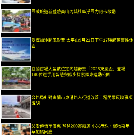
零碳旅遊新體驗員山內城社區淨零力阿卡啟動
受樺加沙颱風影響 太平山9月21日下午17時起預警性休
園
宜蘭首場大型數位定向越野賽「2025東風盃」登場
180位選手用智慧與腳步探索羅東運動公園
公路局針對宜蘭市東港路人行道改善工程民眾反映事項
說明
父愛傳情享優惠 爸爸200輕鬆遊 小米串珠、寵物嘉年
華加碼同慶