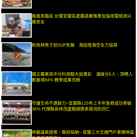
颱風來臨前 台電宜蘭區處籲請養殖業加強用電檢測以
維安全
粉鳥林男子划SUP失聯 海巡陸海空全力協尋
國立羅東高中分科測驗大放異彩 滿級分6人、頂標人
數暴增84% 教學成果亮眼
守護生命不遺餘力~宜蘭縣115年上半年急救成功率破
36% 代理縣長林茂盛親頒獎表揚消防同仁
林麗議員提案，縣府採納~ 宜蘭三大交通門戶車牌辨識