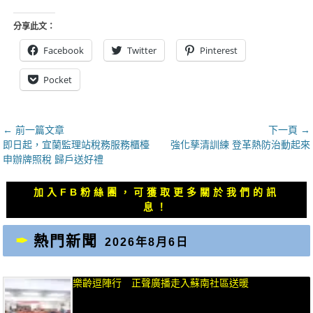
分享此文：
Facebook
Twitter
Pinterest
Pocket
文
← 前一篇文章
下一頁 →
上
下
即日起，宜蘭監理站稅務服務櫃檯
強化孳清訓練 登革熱防治動起來
章
一
一
申辦牌照稅 歸戶送好禮
導
篇
篇
覽
文
文
加入FB粉絲團，可獲取更多關於我們的訊
章：
章：
息！
熱門新聞
2026年8月6日
樂齡逗陣行 正聲廣播走入蘇南社區送暖