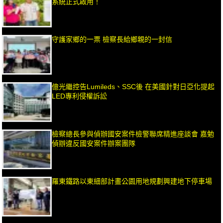
系統正式啟用！
守護家鄉的一票 檢察長給鄉親的一封信
億光繼控告Lumileds、SSC後 在美國針對日亞化提起
LED專利侵權訴訟
檢察總長參與偵辦國安案件檢警聯席精進座談會 嘉勉
偵辦違反國安案件辦案團隊
羅東鐵路以東細部計畫公園用地規劃興建地下停車場