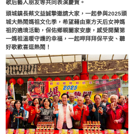
歌后藝人朋友等共同表演慶賀。
頭城鎮長蔡文益誠摯邀請大家，一起參與
2025
頭
城大熱鬧媽祖文化季，希望藉由東方天后女神媽
祖的遶境活動，保佑鄉親闔家安康，感受開蘭第
一媽祖溫暖守護的幸福，一起呷拜拜保平安、聽
好歌歡喜逗熱鬧！