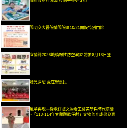
國產食材可溯源 校園午餐更安心
陽明交大醫院蘭陽院區10/21開設特別門診
宜蘭縣2026城鎮韌性防空演習 將於8月13日登
聽見夢想 愛在聖嘉民
風華再現—從歌仔戲文物看工藝美學與時代演變
~「113-114年宜蘭縣歌仔戲」文物普查成果發表