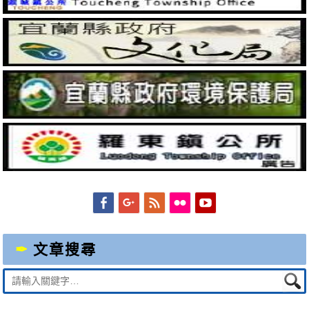
Facebook
Googleplus
Feed
Flickr
YouTube
文章搜尋
Suche
nach: