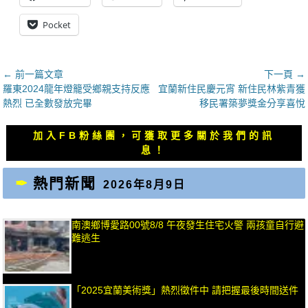
Pocket
文
← 前一篇文章
下一頁 →
上
下
羅東2024龍年燈籠受鄉親支持反應
宜蘭新住民慶元宵 新住民林紫青獲
章
一
一
熱烈 已全數發放完畢
移民署築夢獎金分享喜悅
導
篇
篇
覽
文
文
加入FB粉絲團，可獲取更多關於我們的訊
章：
章：
息！
熱門新聞
2026年8月9日
南澳鄉博愛路00號8/8 午夜發生住宅火警 兩孩童自行避
難逃生
「2025宜蘭美術獎」熱烈徵件中 請把握最後時間送件