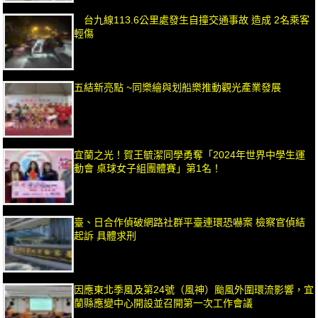
台九線113.6公里處發生自撞交通事故 造成 2名乘客
輕傷
五結新亮點 ~同樂繪與划船樂推動觀光產業發展
宜蘭之光！賀王毓潔同學勇奪「2024年世界中學生運
動會 桌球女子組團體賽」第1名！
臺、日合作偵破網路社群平臺連環恐嚇案 檢察官偵結
起訴 具體求刑
因應東北季風及第24號（風神）颱風外圍環流影響，宜
蘭縣應變中心開設並召開第一次工作會議