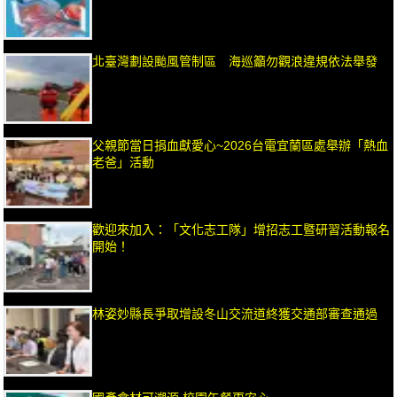
北臺灣劃設颱風管制區 海巡籲勿觀浪違規依法舉發
父親節當日捐血獻愛心~2026台電宜蘭區處舉辦「熱血
老爸」活動
歡迎來加入：「文化志工隊」增招志工暨研習活動報名
開始！
林姿妙縣長爭取增設冬山交流道終獲交通部審查通過