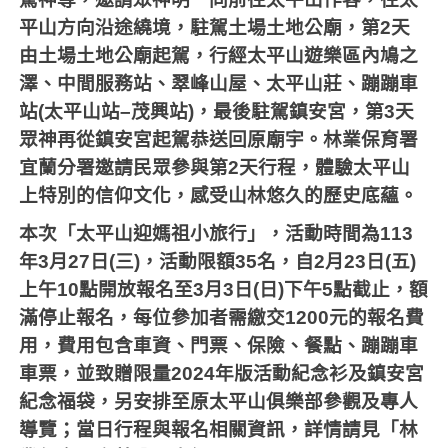
平山方向沿途繞境，駐駕土場土地公廟，第
2
天
由土場土地公廟起駕，行經太平山遊樂區內鳩之
澤、中間服務站、翠峰山屋、太平山莊、蹦蹦車
站
(
太平山站
–
茂興站
)
，最後駐駕鎮安宮，第
3
天
眾神再從鎮安宮起駕恭送回原廟宇。林業保育署
宜蘭分署邀請民眾參與第
2
天行程，體驗太平山
上特別的信仰文化，感受山林悠久的歷史底蘊。
本次「太平山迎媽祖小旅行」，活動時間為
113
年
3
月
27
日
(
三
)
，活動限額
35
名，自
2
月
23
日
(
五
)
上午
10
點開放報名至
3
月
3
日
(
日
)
下午
5
點截止，額
滿停止報名，每位參加者需繳交
1200
元的報名費
用，費用包含車資、門票、保險、餐點、蹦蹦車
車票，並致贈限量
2024
年版活動紀念衫及鎮安宮
紀念福袋，另安排至原太平山俱樂部參觀及專人
導覽；當日行程與報名相關資訊，詳情請見「林