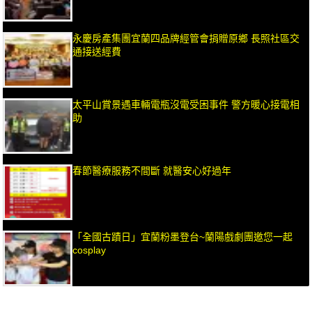
永慶房產集團宜蘭四品牌經管會捐贈原鄉 長照社區交
通接送經費
太平山賞景遇車輛電瓶沒電受困事件 警方暖心接電相
助
春節醫療服務不間斷 就醫安心好過年
「全國古蹟日」宜蘭粉墨登台~蘭陽戲劇團邀您一起
cosplay