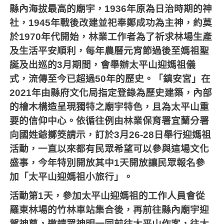
縣內海拔最高的廟宇，
1936
年原為日治時期的神
社，
1945
年戰後改建並祀奉鄭成功為主神，約莫
於
1970
年代開始，林業工作者為了祈求林場生產
及生活平安順利，每年農曆元宵節過後至媽祖聖
誕及出巡的
3
月期間，會舉辦太平山迎媽祖儀
式，流傳至今已超過
50
年的歷史。「鎮安宮」在
2021
年由縣府文化局指定登錄為歷史建築，內部
的檜木構造呈現獨特之廟宇特色，且為太平山重
要的信仰中心。依循往例由林業保育署宜蘭分署
向國姓爺擲筊請示，訂於
3
月
26-28
日舉行迎媽祖
活動，一直以來都有民眾希望可以參與這場文化
盛事，今年特別開放其中
1
天開放讓民眾報名參
加「太平山迎媽祖小旅行」。
活動第
1
天，參加太平山迎媽祖的工作人員會從
羅東林場的竹林車站集合後，再前往縣內廟宇迎
駕神尊，邀請眾神明一同前往太平山作客，往太