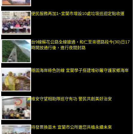
便民服務再加1~宜蘭市增設10處垃圾巡迴定點收運
台9線蘇花公路全線搶通，和仁至崇德路段今(30)日17
時開放通行後，進行夜間封路
穩固海岸綠色防線 宜蘭學子搭建堆砂籬守護家鄉海岸
維安守望相助隊巡守有功 警民共創美好治安
持發票換苗木 宜蘭市公所邀您共植永續未來