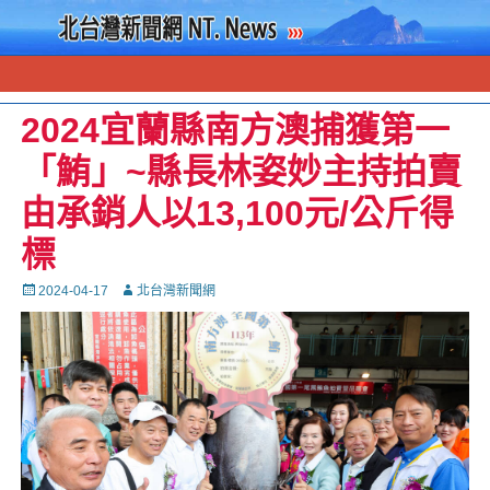
2024宜蘭縣南方澳捕獲第一
「鮪」~縣長林姿妙主持拍賣
由承銷人以13,100元/公斤得
標
Posted
Autor
2024-04-17
北台灣新聞網
on