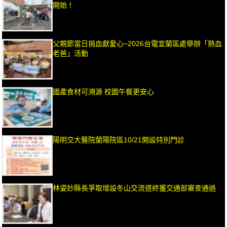
開始！
父親節當日捐血獻愛心~2026台電宜蘭區處舉辦「熱血
老爸」活動
國產食材可溯源 校園午餐更安心
陽明交大醫院蘭陽院區10/21開設特別門診
林姿妙縣長爭取增設冬山交流道終獲交通部審查通過