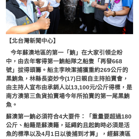
【北台灣新聞中心】
今年蘇澳地區的第一「鮪」在大家引領企盼
中，由去年奪得第一鮪船隊之船隻「再發
668
號」拔得頭籌。船主李映潔捕獲重約
269
公斤的
黑鮪魚，林縣長姿妙今
(17)
日親自主持拍賣會，
由主持人宣布由承銷人以
13,100
元
/
公斤得標，是
南方澳第三魚貨拍賣場今年所拍賣的第一尾黑鮪
魚。
蘇澳第一鮪必須符合
4
大要件：「重量要超過
180
公斤、船籍是蘇澳籍，延繩釣且起鉤時必須是活
魚的標準以及
4
月
1
日以後捕到才算」，經蘇澳區