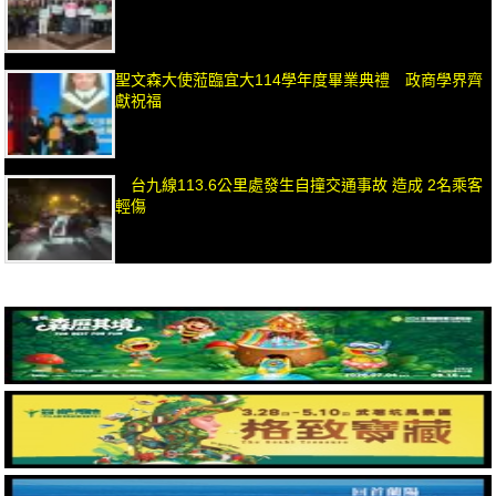
聖文森大使蒞臨宜大114學年度畢業典禮 政商學界齊
獻祝福
台九線113.6公里處發生自撞交通事故 造成 2名乘客
輕傷