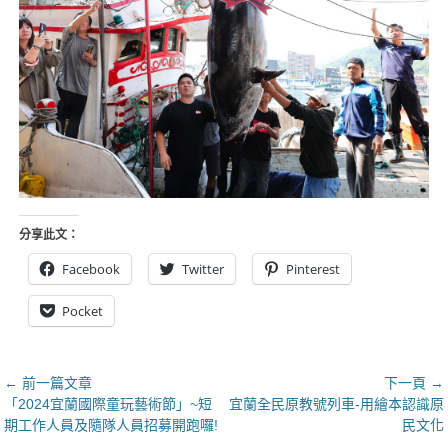
分享此文：
Facebook
Twitter
Pinterest
Pocket
文
← 前一篇文章
下一頁 →
上
下
「2024宜蘭國際童玩藝術節」~短
宜蘭全民原教號列車-用繪本認識原
章
一
一
期工作人員及隨隊人員招募開跑囉!
民文化
導
篇
篇