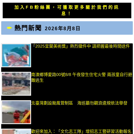
覽
文
文
加入FB粉絲團，可獲取更多關於我們的訊
章：
章：
息！
熱門新聞
2026年8月8日
「2025宜蘭美術獎」熱烈徵件中 請把握最後時間送件
南澳鄉博愛路00號8/8 午夜發生住宅火警 兩孩童自行避
難逃生
北臺灣劃設颱風管制區 海巡籲勿觀浪違規依法舉發
歡迎來加入：「文化志工隊」增招志工暨研習活動報名