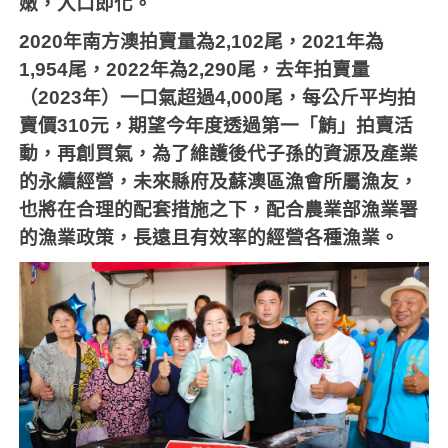
嫩，入口即化。
2020
年南方澳拍賣量為
2,102
尾，
2021
年為
1,954
尾，
2022
年為
2,290
尾，去年拍賣量
（
2023
年）一口氣超過
4,000
尾，每公斤平均拍
賣價
310
元，期望今年度透過第一「鮪」拍賣活
動，再創買氣，為了維護後代子孫的資源及產業
的永續經營，未來縣府及蘇澳區漁會所屬漁友，
也將在合理的配套措施之下，配合農業部漁業署
的漁業政策，長遠且有效率的經營各種漁業。