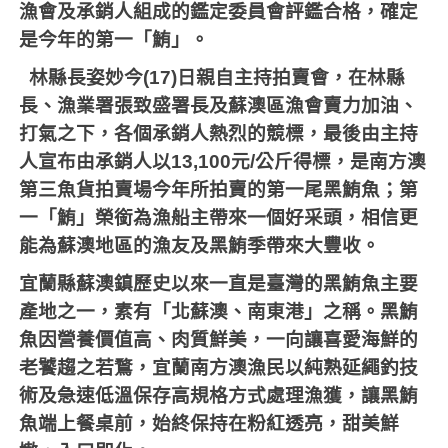
漁會及承銷人組成的鑑定委員會評鑑合格，確定
是今年的第一「鮪」。
林縣長姿妙今
(17)
日親自主持拍賣會，在林縣
長、漁業署張致盛署長及蘇澳區漁會賣力加油、
打氣之下，各個承銷人熱烈的競標，最後由主持
人宣布由承銷人以
13,100
元
/
公斤得標，是南方澳
第三魚貨拍賣場今年所拍賣的第一尾黑鮪魚；第
一「鮪」榮銜為漁船主帶來一個好采頭，相信更
能為蘇澳地區的漁友及黑鮪季帶來大豐收。
宜蘭縣蘇澳鎮歷史以來一直是臺灣的黑鮪魚主要
產地之一，素有「北蘇澳、南東港」之稱。黑鮪
魚因營養價值高、肉質鮮美，一向讓喜愛海鮮的
老饕趨之若鶩，宜蘭南方澳漁民以純熟延繩釣技
術及急速低溫保存高規格方式處理漁獲，讓黑鮪
魚端上餐桌前，始終保持在粉紅透亮，甜美鮮