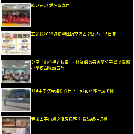
聽見夢想 愛在聖嘉民
宜蘭縣2026城鎮韌性防空演習 將於8月13日登
分享「山谷裡的故事」~林業保育署宜蘭分署舉辦偏鄉
小學校園廉潔宣導
114年中秋節連假首日下午蘇花路廊車流順暢
春遊太平山鳩之澤溫泉區 消費滿額抽好禮