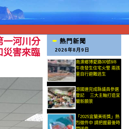
第一河川分
熱門新聞
和災害來臨
2026年8月9日
南澳鄉博愛路00號8/8
午夜發生住宅火警 兩孩
童自行避難逃生
游國連完成縣議員參選
登記 三大主軸打造宜
蘭新願景
「2025宜蘭美術獎」熱
烈徵件中 請把握最後時
間送件