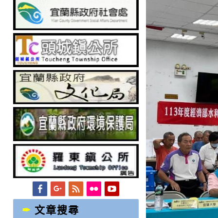
Facebook
Googleplus
Feed
Flickr
YouTube
文章搜尋