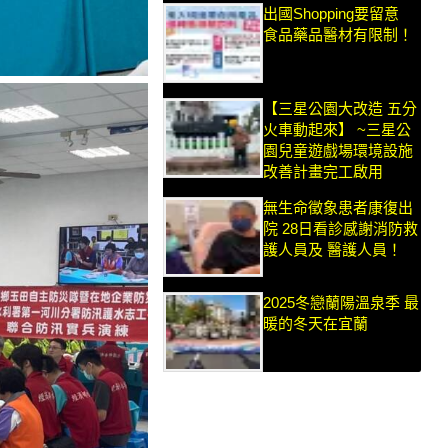
出國Shopping要留意
食品藥品醫材有限制！
【三星公園大改造 五分
火車動起來】 ~三星公
園兒童遊戲場環境設施
改善計畫完工啟用
無生命徵象患者康復出
院 28日看診感謝消防救
護人員及 醫護人員！
2025冬戀蘭陽溫泉季 最
暖的冬天在宜蘭