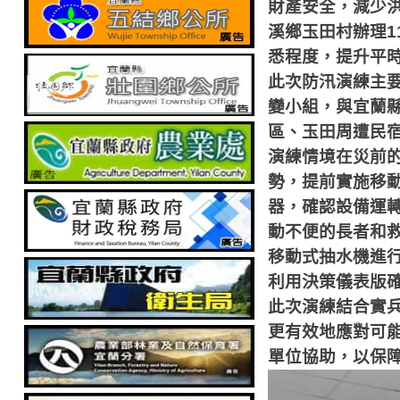
財產安全，減少
溪鄉玉田村辦理
1
悉程度，提升平
此次防汛演練主
變小組，與宜蘭
區、玉田周遭民
演練情境在災前
勢，提前實施移
器，確認設備運
動不便的長者和
移動式抽水機進
利用決策儀表版
此次演練結合實
更有效地應對可
單位協助，以保