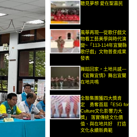
聽見夢想 愛在聖嘉民
風華再現—從歌仔戲文
物看工藝美學與時代演
變~「113-114年宜蘭縣
歌仔戲」文物普查成果
發表
舞蹈回家，土地共感—
《宜舞宜情》舞出宜蘭
在地共鳴
全聯集團獲四大獎肯
定 勇奪首屆「ESG for
Culture文化影響力大
獎」 落實傳統文化價
值、與在地共好 打造
文化永續新典範