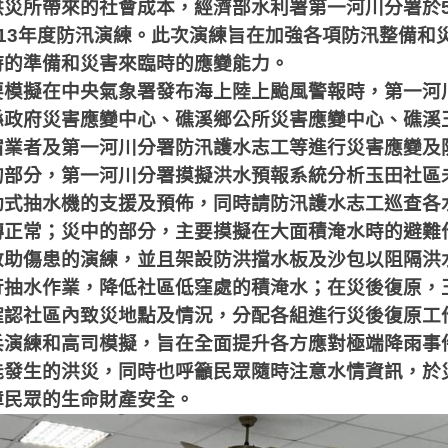
洪災所帶來的社會成本，經濟部水利署第一河川分署於
13
年度防汛演練。此次演練旨在加強各項防汛整備和
時的準備和災害來臨時的應變能力。
要模擬在中央氣象署發布海上陸上颱風警報時，第一河
縣政府災害應變中心、礁溪鄉公所災害應變中心、礁溪
宿業者及第一河川分署防汛護水志工等進行災害應變及
的部分，第一河川分署摸擬洪水預報系統分析玉田社區
動式抽水機的支援及預佈，同時請防汛護水志工巡查各
轉正常；災中的部分，主要摸擬在大面積淹水時的避難
救助傷患的演練，並且架設防洪擋水板及沙包以阻隔洪
行抽水作業，降低社區低窪處的積淹水；在災後復原，
確認社區內致災地點及情況，分配各組進行災後復原工
兵演練和高司模擬，旨在全面提升各方應對極端降雨事
能發生的洪災，同時也呼籲民眾隨時注意水情資訊，於
障民眾的生命財產安全。