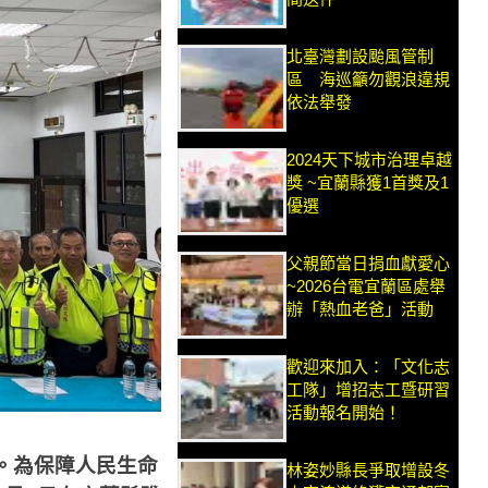
北臺灣劃設颱風管制
區 海巡籲勿觀浪違規
依法舉發
2024天下城市治理卓越
獎 ~宜蘭縣獲1首獎及1
優選
父親節當日捐血獻愛心
~2026台電宜蘭區處舉
辦「熱血老爸」活動
歡迎來加入：「文化志
工隊」增招志工暨研習
活動報名開始！
。為保障人民生命
林姿妙縣長爭取增設冬