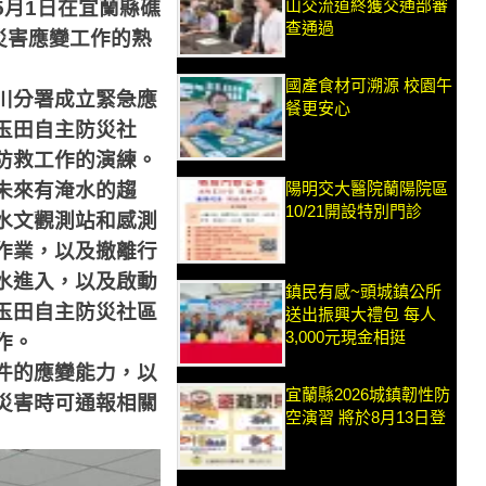
山交流道終獲交通部審
5
月
1
日在宜蘭縣礁
查通過
災害應變工作的熟
國產食材可溯源 校園午
川分署成立緊急應
餐更安心
玉田自主防災社
防救工作的演練。
陽明交大醫院蘭陽院區
未來有淹水的趨
10/21開設特別門診
水文觀測站和感測
作業，以及撤離行
水進入，以及啟動
鎮民有感~頭城鎮公所
玉田自主防災社區
送出振興大禮包 每人
3,000元現金相挺
作。
件的應變能力，以
宜蘭縣2026城鎮韌性防
災害時可通報相關
空演習 將於8月13日登