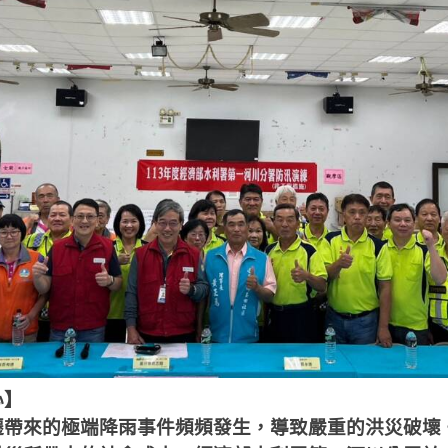
心
】
遷帶來的極端降雨事件頻頻發生，導致嚴重的洪災破壞