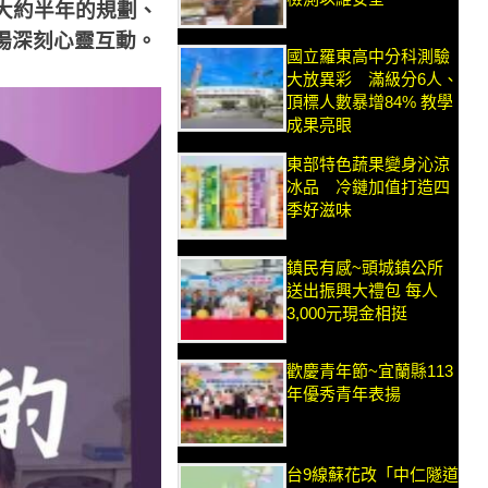
大約半年的規劃、
一場深刻心靈互動。
國立羅東高中分科測驗
大放異彩 滿級分6人、
頂標人數暴增84% 教學
成果亮眼
東部特色蔬果變身沁涼
冰品 冷鏈加值打造四
季好滋味
鎮民有感~頭城鎮公所
送出振興大禮包 每人
3,000元現金相挺
歡慶青年節~宜蘭縣113
年優秀青年表揚
台9線蘇花改「中仁隧道