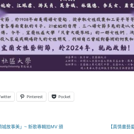
Twitter
Pinterest
Pocket
下
城故事美」~ 新歌專輯拍MV 頭
【真情畫藝
一