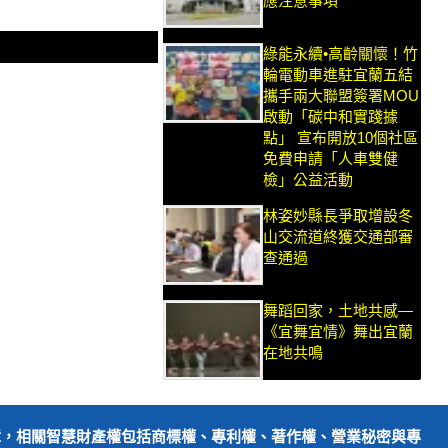
應注意事項
綠能永續•高齡關懷！竹
輪電動車進駐宜蘭五結
攜手兩大聯盟簽署MOU
啟動「碳中和實踐據
點」 宣布開放10個社區
免費申請「人車雙健
檢」公益活動
林姿妙縣長爭取增設冬
山交流道終獲交通部審
查通過
舞蹈回家，土地共感—
《宜舞宜情》舞出宜蘭
在地共鳴
障，相關智慧財產權包括商標權、專利權、著作權、營業秘密與專