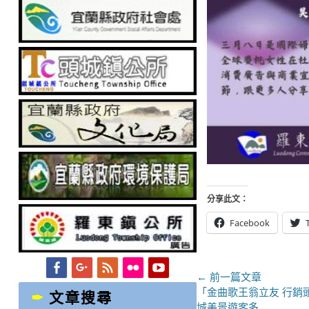
分享此文：
Facebook
Facebook
Googleplus
Feed
Flickr
YouTube
文
← 前一篇文章
上
「金曲歌王翁立友 行銷頭
文章搜尋
章
一
城美景遊客多