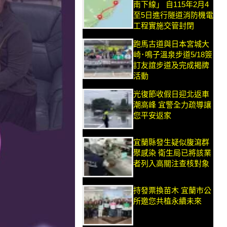
南下線」 自115年2月4
至5日進行隧道消防機電
工程實施交管封閉
跑馬古道與日本宮城大
崎･鳴子溫泉步道5/18簽
訂友誼步道及完成揭牌
活動
光復節收假日迎北返車
潮高峰 宜警全力疏導讓
您平安返家
宜蘭縣發生疑似腹瀉群
聚感染 衛生局已將該業
者列入高關注查核對象
持發票換苗木 宜蘭市公
所邀您共植永續未來