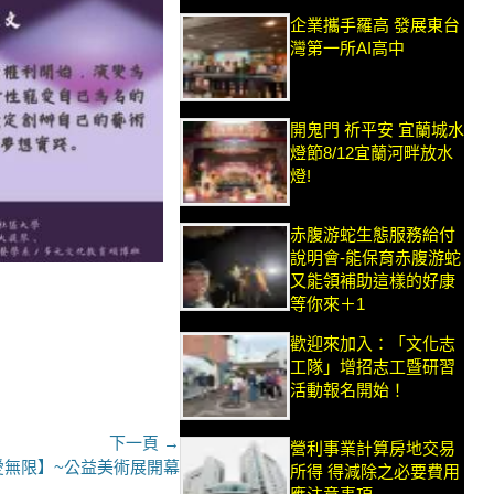
企業攜手羅高 發展東台
灣第一所AI高中
開鬼門 祈平安 宜蘭城水
燈節8/12宜蘭河畔放水
燈!
赤腹游蛇生態服務給付
說明會-能保育赤腹游蛇
又能領補助這樣的好康
等你來＋1
歡迎來加入：「文化志
工隊」增招志工暨研習
活動報名開始！
下一頁 →
營利事業計算房地交易
愛無限】~公益美術展開幕
所得 得減除之必要費用