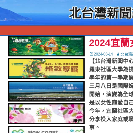
2024宜
Posted
Autor
2024-03-14
北台灣
on
【北台灣新聞中
羅東社區大學為提
學年的第一學期
三月八日是國際婦
開始，演變為全
是以女性寵愛自
今年，宜蘭社區
分享投入家庭或
事。