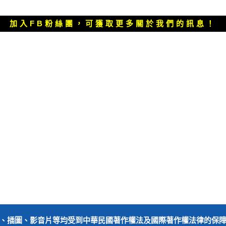
篇
文
加入FB粉絲團，可獲取更多關於我們的訊息！
章：
、插圖、影音片等均受到中華民國著作權法及國際著作權法律的保