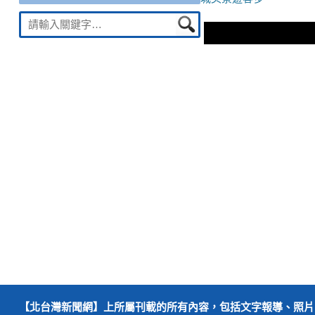
導
篇
Suche
文
nach:
覽
章：
【北台灣新聞網】上所屬刊載的所有內容，包括文字報導、照片