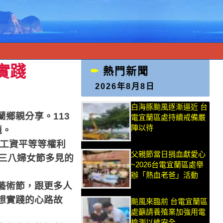
實踐
熱門新聞
2026年8月8日
白海豚颱風逐漸逼近 台
鄉親分享。113
電宜蘭區處持續戒備嚴
陣以待
題。
和工資平等等權利
父親節當日捐血獻愛心
三八婦女節多見的
~2026台電宜蘭區處舉
辦「熱血老爸」活動
藝術節，跟更多人
想實踐的心路故
颱風來臨前 台電宜蘭區
處籲請養殖業加強用電
檢測以維安全