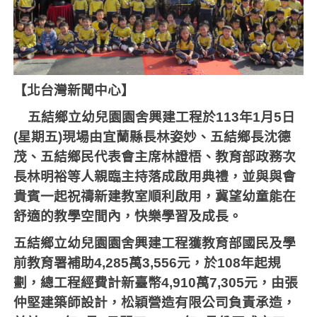
【北台灣新聞中心】
五結鄉立幼兒園園舍興建工程於
113
年
1
月
5
日
(
星期五
)
現場由宜蘭縣長林姿妙、五結鄉長沈德
茂、五結鄉民代表會主席林證梧、教育部政務次
長林明裕等人親臨主持落成啟用典禮，並與與會
貴賓一起祝禱新建教室順利啟用，冀望幼童能在
舒適的教學空間內，快樂學習及成長。
五結鄉立幼兒園園舍興建工程獲教育部國民及學
前教育署補助
4,285
萬
3,556
元，於
108
年起規
劃，總工程經費計新臺幣
4,910
萬
7,305
元，由張
仲堅建築師設計，松穎營造有限公司負責承造，