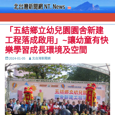
「五結鄉立幼兒園園舍新建
工程落成啟用」~讓幼童有快
樂學習成長環境及空間
Posted
Autor
2024-01-05
北台灣新聞網
on