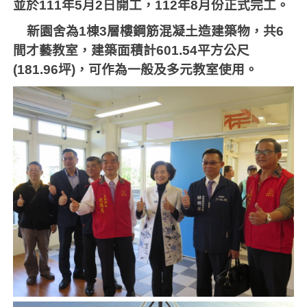
並於
111
年
5
月
2
日開工，
112
年
8
月份正式完工。
新園舍為
1
棟
3
層樓鋼筋混凝土造建築物，共
6
間才藝教室，建築面積計
601.54
平方公尺
(181.96
坪
)
，可作為一般及多元教室使用。