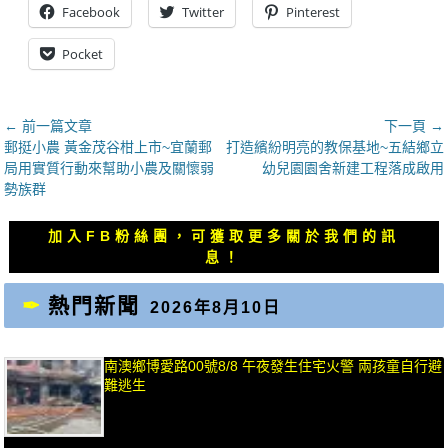
Facebook
Twitter
Pinterest
Pocket
文
← 前一篇文章
下一頁 →
上
下
郵挺小農 黃金茂谷柑上市~宜蘭郵
打造繽紛明亮的教保基地~五結鄉立
章
一
一
局用實質行動來幫助小農及關懷弱
幼兒園園舍新建工程落成啟用
導
篇
篇
勢族群
覽
文
文
章：
章：
加入FB粉絲團，可獲取更多關於我們的訊
息！
熱門新聞
2026年8月10日
南澳鄉博愛路00號8/8 午夜發生住宅火警 兩孩童自行避
難逃生