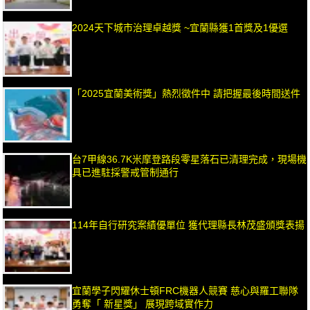
2024天下城市治理卓越獎 ~宜蘭縣獲1首獎及1優選
「2025宜蘭美術獎」熱烈徵件中 請把握最後時間送件
台7甲線36.7K米摩登路段零星落石已清理完成，現場機
具已進駐採警戒管制通行
114年自行研究案績優單位 獲代理縣長林茂盛頒獎表揚
宜蘭學子閃耀休士頓FRC機器人競賽 慈心與羅工聯隊
勇奪「 新星獎」 展現跨域實作力