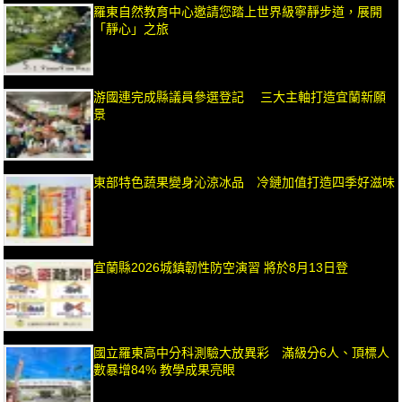
羅東自然教育中心邀請您踏上世界級寧靜步道，展開
「靜心」之旅
游國連完成縣議員參選登記 三大主軸打造宜蘭新願
景
東部特色蔬果變身沁涼冰品 冷鏈加值打造四季好滋味
宜蘭縣2026城鎮韌性防空演習 將於8月13日登
國立羅東高中分科測驗大放異彩 滿級分6人、頂標人
數暴增84% 教學成果亮眼