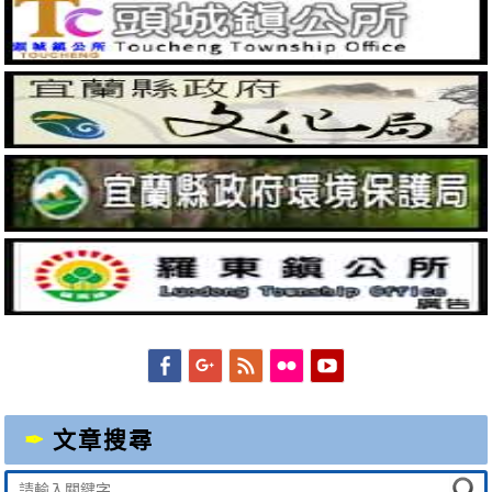
Facebook
Googleplus
Feed
Flickr
YouTube
文章搜尋
Suche