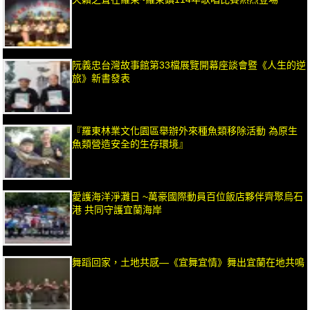
阮義忠台灣故事館第33檔展覽開幕座談會暨《人生的逆
旅》新書發表
『羅東林業文化園區舉辦外來種魚類移除活動 為原生
魚類營造安全的生存環境』
愛護海洋淨灘日 ~萬豪國際動員百位飯店夥伴齊聚烏石
港 共同守護宜蘭海岸
舞蹈回家，土地共感—《宜舞宜情》舞出宜蘭在地共鳴