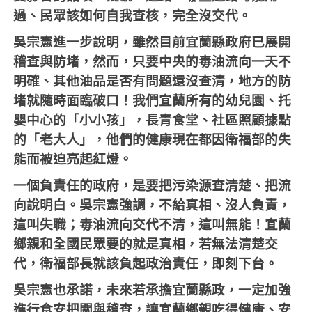
過、民眾該如何自我查核，完全沒交代。
吳宗憲進一步說明，雖然目前宜蘭縣政府已展開
稽查與防堵，然而，只要中央的毒油流向一天不
明確、其他油品是否有問題還沒查清，地方的防
堵就隨時面臨破口！我們宜蘭所有的幼兒園、托
嬰中心的「小小孩」，長青食堂、社區照顧據點
的「老大人」，他們的健康現在都因衛福部的失
能而被迫亮起紅燈。
一個負責任的政府，是要把污染源查清楚、把流
向說明白。吳宗憲強調，不給真相、沒人負責，
這叫失職；毒油流向交代不清，這叫無能！宜蘭
鄉親和全國民眾要的就是真相，若無法清楚交
代，衛福部長就該負起政治責任，即刻下台。
吳宗憲也承諾，未來若承擔宜蘭縣政，一定加強
進行食安把關與稽查，讓宜蘭鄉親吃得健康、安