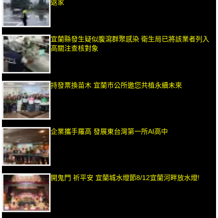
返家
宜蘭縣發生疑似腹瀉群聚感染 衛生局已將該業者列入
高關注查核對象
持發票換苗木 宜蘭市公所邀您共植永續未來
企業攜手羅高 發展東台灣第一所AI高中
開鬼門 祈平安 宜蘭城水燈節8/12宜蘭河畔放水燈!