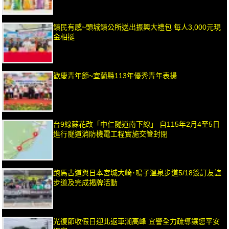
鎮民有感~頭城鎮公所送出振興大禮包 每人3,000元現
金相挺
歡慶青年節~宜蘭縣113年優秀青年表揚
台9線蘇花改「中仁隧道南下線」 自115年2月4至5日
進行隧道消防機電工程實施交管封閉
跑馬古道與日本宮城大崎･鳴子溫泉步道5/18簽訂友誼
步道及完成揭牌活動
光復節收假日迎北返車潮高峰 宜警全力疏導讓您平安