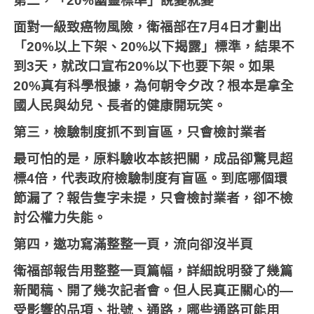
第二，「20%幽靈標準」說變就變
面對一級致癌物風險，衛福部在7月4日才劃出
「20%以上下架、20%以下揭露」標準，結果不
到3天，就改口宣布20%以下也要下架。如果
20%真有科學根據，為何朝令夕改？根本是拿全
國人民與幼兒、長者的健康開玩笑。
第三，檢驗制度抓不到盲區，只會檢討業者
最可怕的是，原料驗收本該把關，成品卻驚見超
標4倍，代表政府檢驗制度有盲區。到底哪個環
節漏了？報告隻字未提，只會檢討業者，卻不檢
討公權力失能。
第四，邀功寫滿整整一頁，流向卻沒半頁
衛福部報告用整整一頁篇幅，詳細說明發了幾篇
新聞稿、開了幾次記者會。但人民真正關心的—
受影響的品項、批號、通路，哪些通路可能用