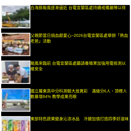
白海豚颱風逐漸逼近 台電宜蘭區處持續戒備嚴陣以待
父親節當日捐血獻愛心~2026台電宜蘭區處舉辦「熱血
老爸」活動
颱風來臨前 台電宜蘭區處籲請養殖業加強用電檢測以
維安全
國立羅東高中分科測驗大放異彩 滿級分6人、頂標人
數暴增84% 教學成果亮眼
東部特色蔬果變身沁涼冰品 冷鏈加值打造四季好滋味