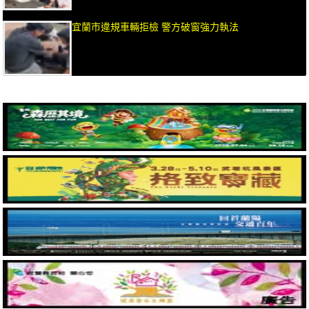
宜蘭市違規車輛拒檢 警方破窗強力執法