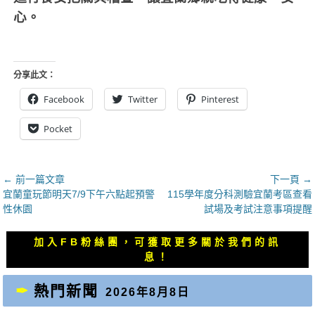
心。
分享此文：
Facebook
Twitter
Pinterest
Pocket
文
← 前一篇文章
下一頁 →
上
下
宜蘭童玩節明天7/9下午六點起預警
115學年度分科測驗宜蘭考區查看
章
一
一
性休園
試場及考試注意事項提醒
導
篇
篇
覽
文
文
加入FB粉絲團，可獲取更多關於我們的訊
章：
章：
息！
熱門新聞
2026年8月8日