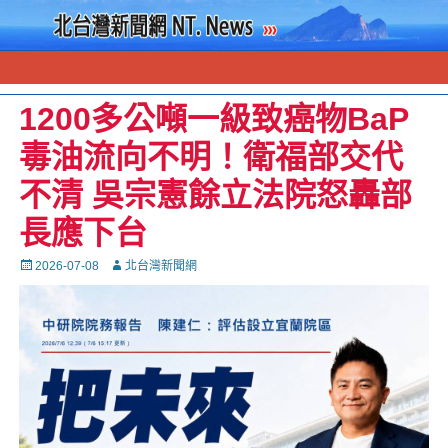
1200多公噸一級致癌物BaP
毒油流向不明！衛福部交代
不清 吳宗憲餘立法院怒轟部
長應下台
Posted
Autor
2026-07-08
北台灣新聞網
on