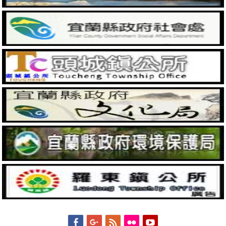
Facebook
Googleplus
Feed
Flickr
YouTube