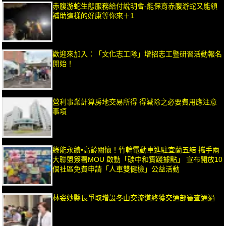
赤腹游蛇生態服務給付說明會-能保育赤腹游蛇又能領
補助這樣的好康等你來＋1
歡迎來加入：「文化志工隊」增招志工暨研習活動報名
開始！
營利事業計算房地交易所得 得減除之必要費用應注意
事項
綠能永續•高齡關懷！竹輪電動車進駐宜蘭五結 攜手兩
大聯盟簽署MOU 啟動「碳中和實踐據點」 宣布開放10
個社區免費申請「人車雙健檢」公益活動
林姿妙縣長爭取增設冬山交流道終獲交通部審查通過