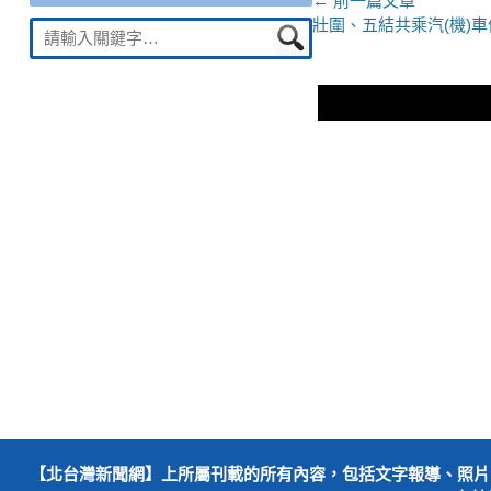
文
← 前一篇文章
上
壯圍、五結共乘汽(機)
Suche
章
一
nach:
導
篇
文
覽
章：
【北台灣新聞網】上所屬刊載的所有內容，包括文字報導、照片