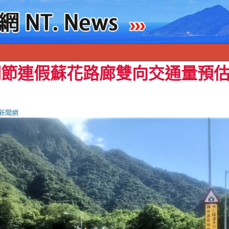
明節連假蘇花路廊雙向交通量預估
新聞網