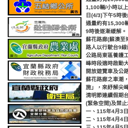
1,100
輛
/
小時以
日
(4/3)
下午
5
時後
通量約有
15,300
9
時後逐漸緩解。
蘇花路廊
(
蘇澳至
路人以行駛台
9
線
公路局東區養護
峰時段適時啟動
開放遊覽車及公
蘇花路廊之車潮
施」，來紓解尖
清明節連續假期
(
緊急空間
)
及禁止
一、
115
年
4
月
3
二、
115
年
4
月
4
三、
115
年
4
月
5