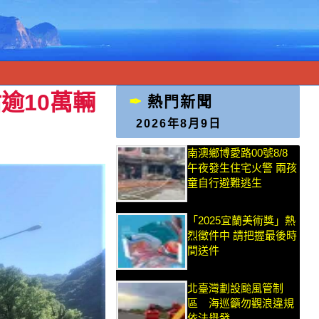
逾10萬輛
熱門新聞
2026年8月9日
南澳鄉博愛路00號8/8
午夜發生住宅火警 兩孩
童自行避難逃生
「2025宜蘭美術獎」熱
烈徵件中 請把握最後時
間送件
北臺灣劃設颱風管制
區 海巡籲勿觀浪違規
依法舉發