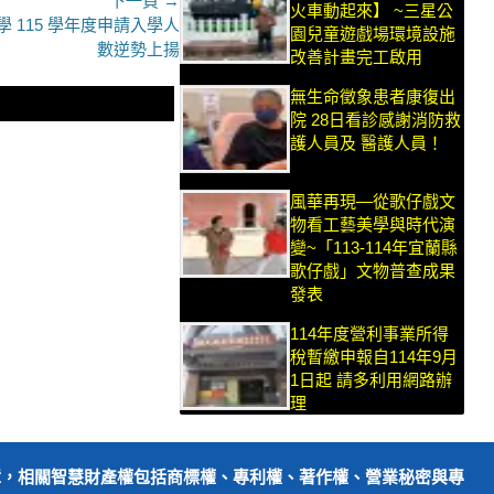
下一頁 →
火車動起來】 ~三星公
 115 學年度申請入學人
園兒童遊戲場環境設施
數逆勢上揚
改善計畫完工啟用
無生命徵象患者康復出
院 28日看診感謝消防救
護人員及 醫護人員！
風華再現—從歌仔戲文
物看工藝美學與時代演
變~「113-114年宜蘭縣
歌仔戲」文物普查成果
發表
114年度營利事業所得
稅暫繳申報自114年9月
1日起 請多利用網路辦
理
障，相關智慧財產權包括商標權、專利權、著作權、營業秘密與專