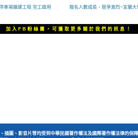
下
車停車場擴建工程 完工啟用
報名人數成長、競爭激烈~宜蘭大學
一
篇
文
加入FB粉絲團，可獲取更多關於我們的訊息！
章：
、插圖、影音片等均受到中華民國著作權法及國際著作權法律的保