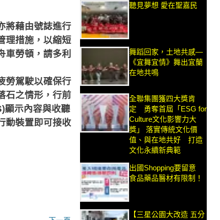
聽見夢想 愛在聖嘉民
亦將藉由號誌進行
管理措施，以縮短
舞蹈回家，土地共感—
舟車勞頓，請多利
《宜舞宜情》舞出宜蘭
在地共鳴
疲勞駕駛以確保行
落石之情形，行前
全聯集團獲四大獎肯
)
顯示內容與收聽
定 勇奪首屆「ESG for
Culture文化影響力大
行動裝置即可接收
獎」 落實傳統文化價
值、與在地共好 打造
文化永續新典範
出國Shopping要留意
食品藥品醫材有限制！
【三星公園大改造 五分