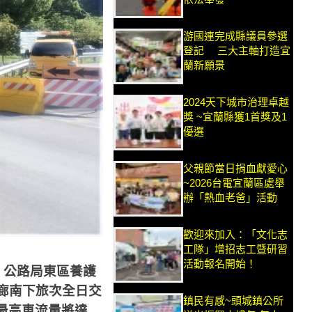
游國連完成縣議員參選
登記 三大主軸打造宜
蘭新願景
2024天下城市治理卓越
獎 ~宜蘭縣獲1首獎及1
優選
父親節當日捐血獻愛心
~2026台電宜蘭區處舉
辦「熱血老爸」活動
歡迎來加入：「文化志
工隊」增招志工暨研習
活動報名開始！
，公路局東區養護
廊南下旅次全日交
鎮民有感~頭城鎮公所
最高車流量將達