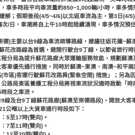
上，車多時段平均車流量約
850~1,000
輛
/
小時，車多情
緩解；假期後段
(4/5~4/6)
以北返車流為主，第
3
日
(4/5)
輛次
/
日，車潮將自上午
10
時起陸續湧現，車多情況預
崇德
)
主要以台
9
線為車流疏導路線，建議往返花蓮
~
蘇
蘇花改路線為首選，避開行駛台
9
丁線，以節省旅行時
工程分局為提升蘇花路廊大眾運輸服務效能，規劃蘇澳
大客車優先通行措施，同時於蘇澳
~
東澳、南澳
~
和平兩
路
(
市區
)
客運行駛蘇花改路肩
(
緊急空間
)
措施」；另為
，公路局東區養護工程分局將視車流狀況適時啟動「時
峰時段之車流。
台
9
線及台
9
丁線蘇花路廊
(
蘇澳至崇德路段
)
，開放大客
21
公噸以上大貨車通行時段如下：
日：
5
至
17
時
(
雙向
)
。
日：
7
至
11
時
(
雙向
)
。
日：
12
至
20
時
(
雙向
)
。