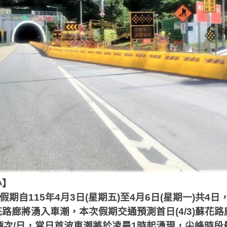
心】
假期自
115
年
4
月
3
日
(
星期五
)
至
4
月
6
日
(
星期一
)
共
4
日
花路廊將湧入車潮，本次假期交通預測首日
(4/3)
蘇花路
輛次
/
日，當日首波車潮將於凌晨
1
時起湧現，尖峰時段