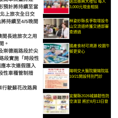
送出振興大禮包 每人
形預計將持續至當
3,000元現金相挺
北上旅次全日交
林姿妙縣長爭取增設冬
估將持續至
4/5
晚間
山交流道終獲交通部審
查通過
澳間長途旅次之用
間。
國產食材可溯源 校園午
及崇德兩路段於尖
餐更安心
路段實施「時段性
因應本次連假匯入
陽明交大醫院蘭陽院區
段性車種管制措
10/21開設特別門診
車行駛蘇花改路肩
宜蘭縣2026城鎮韌性防
空演習 將於8月13日登