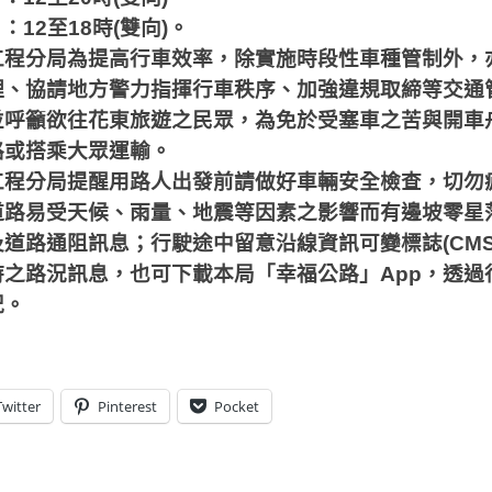
日：
12
至
18
時
(
雙向
)
。
工程分局為提高行車效率，除實施時段性車種管制外，
理、協請地方警力指揮行車秩序、加強違規取締等交通
並呼籲欲往花東旅遊之民眾，為免於受塞車之苦與開車
路或搭乘大眾運輸。
工程分局提醒用路人出發前請做好車輛安全檢查，切勿
道路易受天候、雨量、地震等因素之影響而有邊坡零星
及道路通阻訊息；行駛途中留意沿線資訊可變標誌
(CMS
時之路況訊息，也可下載本局「幸福公路」
App
，透過
況。
Twitter
Pinterest
Pocket