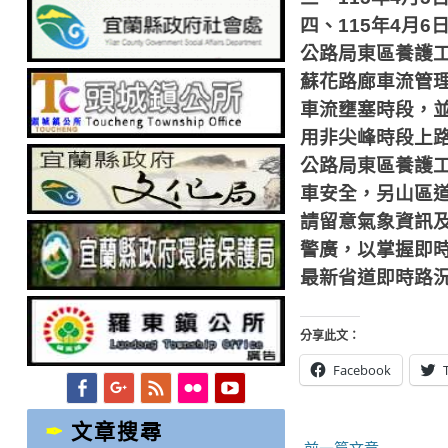
四、
115
年
4
月
6
公路局東區養護
蘇花路廊車流管
車流壅塞時段，
用非尖峰時段上
公路局東區養護
車安全，另山區
請留意氣象資訊
警廣，以掌握即
最新省道即時路
分享此文：
Facebook
Facebook
Googleplus
Feed
Flickr
YouTube
文章搜尋