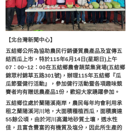
【北台灣新聞中心】
五結鄉公所為協助農民行銷優質農產品及宣傳五
結西瓜上市，特於115年6月14日(星期日)上午
07：00~12：00在五結鄉農會蔬菜集貨場(五結鄉
錦眾村錦草五路301號)，辦理115年五結鄉『瓜
瓜節暨健行活動』，參加健行活動暨各項趣味競
賽者均有贈送農產品1份，歡迎大家踴躍參加。
五結鄉位處於蘭陽溪南岸，農民每年均會利用承
租之蘭陽溪河川地，大面積種植西瓜，面積廣達
55餘公頃，由於河川高灘地砂質土壤，透水性
佳，且富含豐富的有機質及塩分，因此所生產的