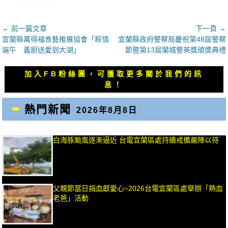
文
← 前一篇文章
下一頁 →
上
下
宜蘭縣萬得福食藝推展協會「粽情
宜蘭縣政府警察局慶祝第48屆警察
章
一
一
端午 義廚送愛到大湖」
節暨第13屆蘭城警英獎頒獎典禮
導
篇
篇
覽
文
文
加入FB粉絲團，可獲取更多關於我們的訊
章：
章：
息！
熱門新聞
2026年8月8日
白海豚颱風逐漸逼近 台電宜蘭區處持續戒備嚴陣以待
父親節當日捐血獻愛心~2026台電宜蘭區處舉辦「熱血
老爸」活動