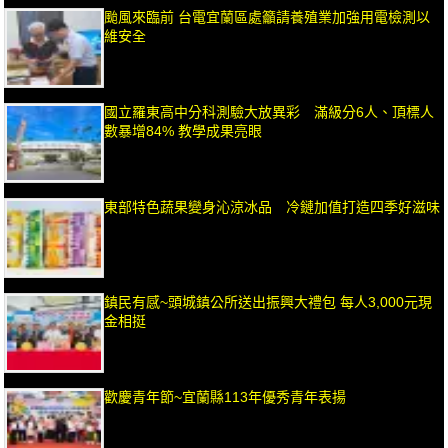
颱風來臨前 台電宜蘭區處籲請養殖業加強用電檢測以
維安全
國立羅東高中分科測驗大放異彩 滿級分6人、頂標人
數暴增84% 教學成果亮眼
東部特色蔬果變身沁涼冰品 冷鏈加值打造四季好滋味
鎮民有感~頭城鎮公所送出振興大禮包 每人3,000元現
金相挺
歡慶青年節~宜蘭縣113年優秀青年表揚