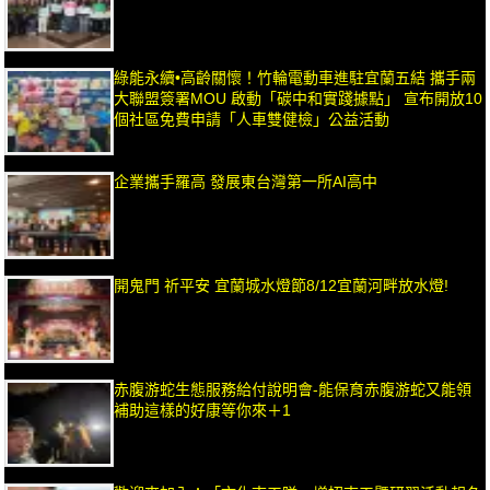
綠能永續•高齡關懷！竹輪電動車進駐宜蘭五結 攜手兩
大聯盟簽署MOU 啟動「碳中和實踐據點」 宣布開放10
個社區免費申請「人車雙健檢」公益活動
企業攜手羅高 發展東台灣第一所AI高中
開鬼門 祈平安 宜蘭城水燈節8/12宜蘭河畔放水燈!
赤腹游蛇生態服務給付說明會-能保育赤腹游蛇又能領
補助這樣的好康等你來＋1