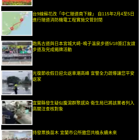
台9線蘇花改「中仁隧道南下線」 自115年2月4至5日
進行隧道消防機電工程實施交管封閉
跑馬古道與日本宮城大崎･鳴子溫泉步道5/18簽訂友誼
步道及完成揭牌活動
光復節收假日迎北返車潮高峰 宜警全力疏導讓您平安
返家
宜蘭縣發生疑似腹瀉群聚感染 衛生局已將該業者列入
高關注查核對象
持發票換苗木 宜蘭市公所邀您共植永續未來