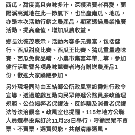
西瓜，甜度高且爽味多汁，深獲消費者喜愛，蘭
陽溪高灘地在此一節氣下，也出產南瓜、地瓜，
亦是本次活動行銷之農產品，期望透過農業推廣
活動，提高產值，增加瓜農收益。
鄉長沈德茂表示，活動內容多元豐富，包括健
行、西瓜甜度比賽、西瓜王比賽、猜瓜重量趣味
賽、西瓜免費品嚐、小農市集嘉年華…等，參加
健行活動暨各項趣味競賽者均有贈送農產品1
份，歡迎大家踴躍參加。
另外現場同時由五結鄉公所政風室設攤進行政令
宣導，透過遊戲互動向民眾傳遞公務員廉政倫理
規範、公益揭弊者保護法、反詐騙及消費者保護
法等法治觀念。政風室也提醒，115年地方公職
人員選舉投票訂於11月28日舉行，呼籲民眾不買
票、不賣票，選賢與能，共創清廉選風。