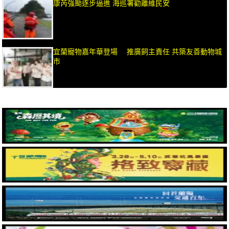
康芮強颱逐步逼進 海巡署勸離維民安
宜蘭寵物嘉年華登場 推廣飼主責任 共築友善動物城
市