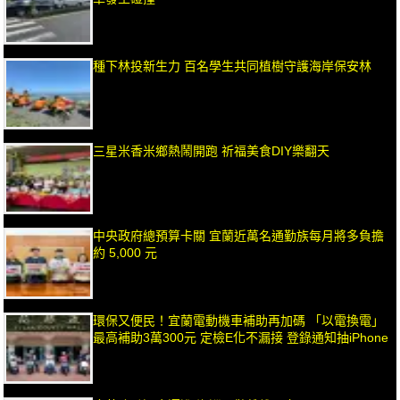
種下林投新生力 百名學生共同植樹守護海岸保安林
三星米香米鄉熱鬧開跑 祈福美食DIY樂翻天
中央政府總預算卡關 宜蘭近萬名通勤族每月將多負擔
約 5,000 元
環保又便民！宜蘭電動機車補助再加碼 「以電換電」
最高補助3萬300元 定檢E化不漏接 登錄通知抽iPhone