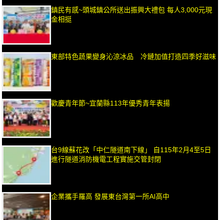
鎮民有感~頭城鎮公所送出振興大禮包 每人3,000元現
金相挺
東部特色蔬果變身沁涼冰品 冷鏈加值打造四季好滋味
歡慶青年節~宜蘭縣113年優秀青年表揚
台9線蘇花改「中仁隧道南下線」 自115年2月4至5日
進行隧道消防機電工程實施交管封閉
企業攜手羅高 發展東台灣第一所AI高中