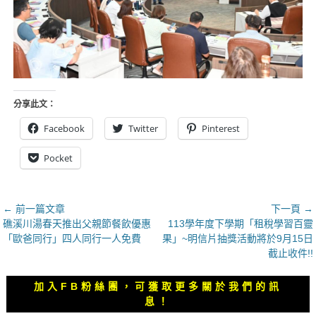
分享此文：
Facebook
Twitter
Pinterest
Pocket
文
← 前一篇文章
下一頁 →
上
下
礁溪川湯春天推出父親節餐飲優惠
113學年度下學期「租稅學習百靈
章
一
一
「歐爸同行」四人同行一人免費
果」~明信片抽獎活動將於9月15日
導
篇
篇
截止收件!!
覽
文
文
章：
章：
加入FB粉絲團，可獲取更多關於我們的訊
息！