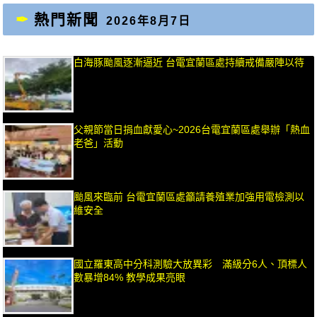
熱門新聞
2026年8月7日
白海豚颱風逐漸逼近 台電宜蘭區處持續戒備嚴陣以待
父親節當日捐血獻愛心~2026台電宜蘭區處舉辦「熱血
老爸」活動
颱風來臨前 台電宜蘭區處籲請養殖業加強用電檢測以
維安全
國立羅東高中分科測驗大放異彩 滿級分6人、頂標人
數暴增84% 教學成果亮眼