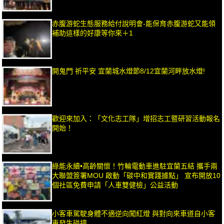
赤腹游蛇生態服務給付說明會-能保育赤腹游蛇又能領
補助這樣的好康等你來＋1
開鬼門 祈平安 宜蘭城水燈節8/12宜蘭河畔放水燈!
歡迎來加入：「文化志工隊」增招志工暨研習活動報名
開始！
綠能永續•高齡關懷！竹輪電動車進駐宜蘭五結 攜手兩
大聯盟簽署MOU 啟動「碳中和實踐據點」 宣布開放10
個社區免費申請「人車雙健檢」公益活動
小客車駕駛身體不適逆向闖紅燈 與對向來車道自小客
車發生碰撞