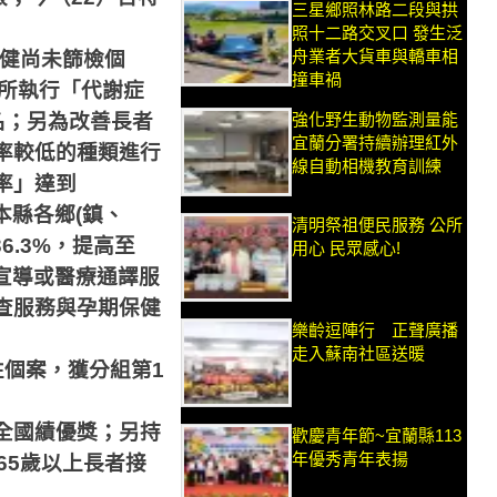
三星鄉照林路二段與拱
照十二路交叉口 發生泛
舟業者大貨車與轎車相
健尚未篩檢個
撞車禍
所執行「代謝症
強化野生動物監測量能
名；另為改善長者
宜蘭分署持續辦理紅外
率較低的種類進行
線自動相機教育訓練
率」達到
本縣各鄉
(
鎮、
清明祭祖便民服務 公所
36.3%
，提高至
用心 民眾感心!
宣導或醫療通譯服
查服務與孕期保健
樂齡逗陣行 正聲廣播
走入蘇南社區送暖
性個案，獲分組第
1
全國績優獎；另持
歡慶青年節~宜蘭縣113
年優秀青年表揚
65
歲以上長者接