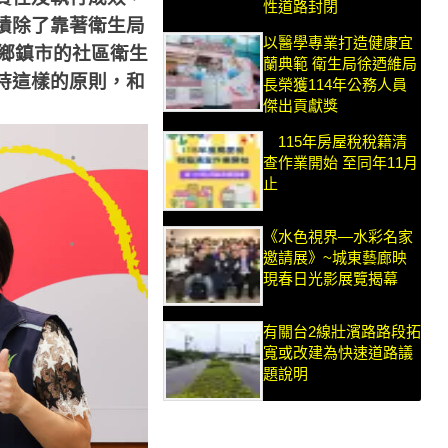
性道路封閉
績除了靠著衛生局
以醫學專業打造健康宜
鄉鎮市的社區衛生
蘭典範 衛生局徐迺維局
持這樣的原則，和
長榮獲114年公務人員
傑出貢獻獎
115年房屋稅稅籍清
查作業開始 至同年11月
止
《水色視界—水彩名家
邀請展》~城東藝廊映
現春日光影展覽揭幕
有關台2線壯濱路路段拓
寬或改建為快速道路議
題說明