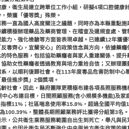
健康，衛生局建立跨單位工作小組，研擬
4
項口腔健康
分，榮獲「優等獎」殊榮。
業務一直為國人高度關注之議題，同時亦為本縣重點施
持續積極辦理藥品及藥商管理、在稽查及違規查處、管
理能力、強化檢驗等方面皆表現卓越。已連續
12
年獲優
「反毒齊心，宜蘭安心」的政策信念與方向，依據藥癮
化的特色服務，包括協助藥癮者與家人重建關係、提升
，協助女性藥癮者透過教育與培力重拾自信；又辦理團
體系，以順利復歸社會。在
113
年度毒品危害防制中心
「最佳進步獎」
2
個獎項。
高齡社會，因此，縣府團隊更積極布建各項長照服務機
照中心布建目標，日間照顧服務
(
含小規模多機能
)
及家
央指標
11%
；社區喘息使用率
15.8%
，超過全國平均值
為
100.39%
，整體長期照顧業務評比獲得分組第
3
名。
表示，公共衛生業務服務範圍自出生到死亡，舉凡與民
範圍。也因此衛生局不斷強化中央與地方衛生政策的連