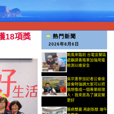
獲18項獎
熱門新聞
2026年8月6日
颱風來臨前 台電宜蘭區
處籲請養殖業加強用電
檢測以維安全
吳宗憲參加記者公會座
談會時強調大家可以把
我想像成一個專業經理
人，我來是為了讓宜蘭
更好
醫病雙贏 再創新猷 端午