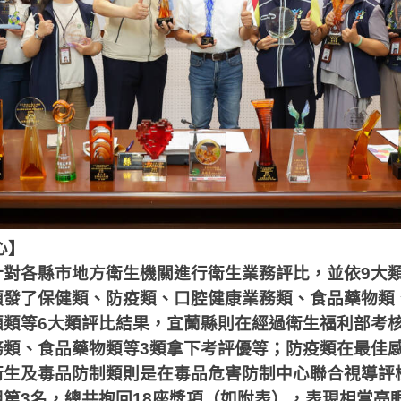
心】
針對各縣市地方衛生機關進行衛生業務評比，並依
9
大
頒發了保健類、防疫類、口腔健康業務類、食品藥物類
顧類等
6
大類評比結果，宜蘭縣則在經過衛生福利部考
務類、食品藥物類等
3
類拿下考評優等；防疫類在最佳
衛生及毒品防制類則是在毒品危害防制中心聯合視導評
組第
3
名，總共抱回
18
座獎項（如附表），表現相當亮