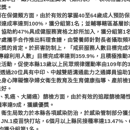
獻獎。
蘭在保健類方面，由於有效的掌握
40
至
64
歲成人預防保
標達成率達到
100%
，獲分組第
1
名；並輔導轄區基層診
，協助約
47%
具成健服務資格之診所加入，獲分組第
1
會處攜手合作推出料理食譜，由營養師針對長者攝取頻
新獎的肯定。於菸害防制上，「戒菸服務人數目標完成
專線利用人數」目標完成率達到
359.9%
，且積極推動
走活動，促使本縣
13
歲以上民眾規律運動率由
109
年的
透過
20
位具有中印、中越雙語溝通能力之通譯員協助
及身心障礙懷孕婦女衛生教育及生育健康指導、產前檢
良好。
、乳癌、大腸癌）篩檢方面，由於有效的追蹤篩檢陽
種率達
9
成，獲績優獎。
，衛生局致力於本縣各項感染防治，於感染管制部分獲
 JN.1
疫苗快打站，
6
個月以上縣民接種率達
13.47%
、
均獲分組第
1
名。