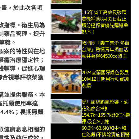
計畫，於此次各項
115年省工高效及碳匯
農機補助8月31日截止
政指標。衛生局為
積分達標者優先購機免
排序！
制藥品管理、提升
等獎。
救國團「義工有愛 熱血
台灣」熱情青年捐血活
個案的特性與在地
動共募得64500cc熱血
藥癮治療穩定性；
體輔導，促進心理
2024宜蘭國際綠色影展
聯合視導評核榮獲
10月12日起用行動實踐
永續
構並提供服務。本
受丹娜絲颱風影響，蘇
庭托顧使用率達
花路廊台9線
14.4%
；長期照顧
154.7k~165.7k(和仁~崇
德)及台9丁線
60.3K~63.6K(和中~和
眾健康息息相關的
仁路段)不排除實施預警
貫性及執行成效，