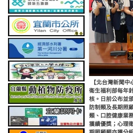
【北台灣新聞中
衛生福利部每年
核。日前公布並
防制類及長期照
類、口腔健康業
獲績優獎；心理
期照顧類亦獲分