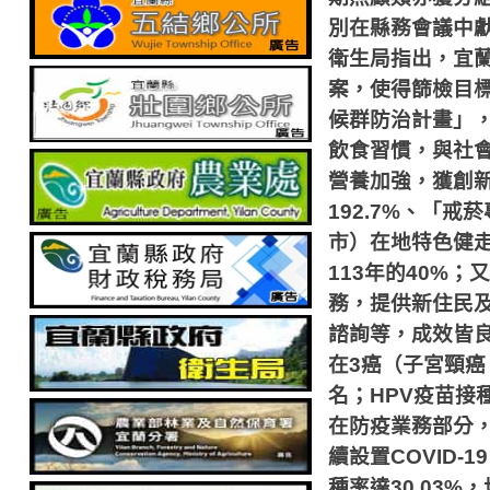
別在縣務會議中
衛生局指出，宜
案，使得篩檢目
候群防治計畫」
飲食習慣，與社
營養加強，獲創
192.7%
、「戒菸
市）在地特色健
113
年的
40%
；又
務，提供新住民
諮詢等，成效皆
在
3
癌（子宮頸癌
名；
HPV
疫苗接
在防疫業務部分
續設置
COVID-19
種率達
30.03%
，