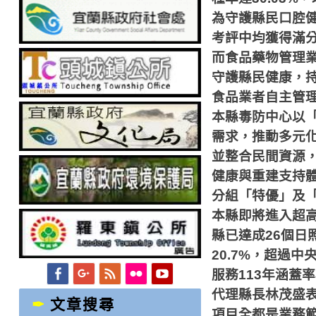
為守護縣民口腔
考評中均獲得滿
而食品藥物管理
守護縣民健康，
食品業者自主管
本縣毒防中心以
需求，推動多元
並整合民間資源
健康與重建支持
分組「特優」及
本縣即將進入超
縣已達成
26
個日
20.7%
，超過中
Facebook
Googleplus
Feed
Flickr
YouTube
服務
113
年涵蓋率
代理縣長林茂盛
文章搜尋
項目全都是業務