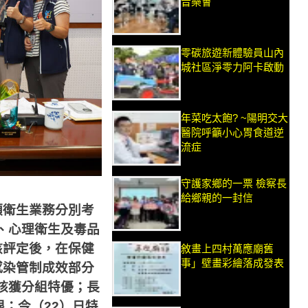
音樂會
零碳旅遊新體驗員山內
城社區淨零力阿卡啟動
年菜吃太飽? ~陽明交大
醫院呼籲小心胃食道逆
流症
守護家鄉的一票 檢察長
給鄉親的一封信
類衛生業務分別考
、心理衛生及毒品
核評定後，在保健
敘畫上四村萬應廟舊
事」壁畫彩繪落成發表
感染管制成效部分
核獲分組特優；長
眼；今（
22
）日特