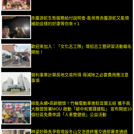
赤腹游蛇生態服務給付說明會-能保育赤腹游蛇又能領
補助這樣的好康等你來＋1
歡迎來加入：「文化志工隊」增招志工暨研習活動報名
開始！
營利事業計算房地交易所得 得減除之必要費用應注意
事項
綠能永續•高齡關懷！竹輪電動車進駐宜蘭五結 攜手兩
大聯盟簽署MOU 啟動「碳中和實踐據點」 宣布開放10
個社區免費申請「人車雙健檢」公益活動
林姿妙縣長爭取增設冬山交流道終獲交通部審查通過