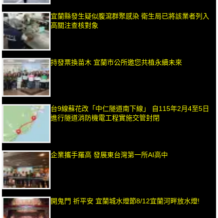
宜蘭縣發生疑似腹瀉群聚感染 衛生局已將該業者列入
高關注查核對象
持發票換苗木 宜蘭市公所邀您共植永續未來
台9線蘇花改「中仁隧道南下線」 自115年2月4至5日
進行隧道消防機電工程實施交管封閉
企業攜手羅高 發展東台灣第一所AI高中
開鬼門 祈平安 宜蘭城水燈節8/12宜蘭河畔放水燈!