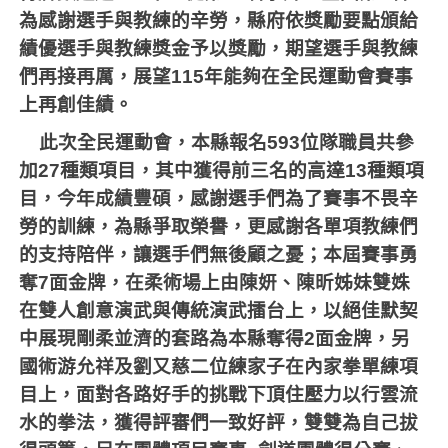
為感謝選手與教練的辛勞，縣府依獎勵要點頒給
績優選手與教練獎金予以獎勵，期望選手與教練
們再接再厲，展望
115
年能夠在全民運動會賽事
上再創佳績。
此次全民運動會，本縣報名
593
位隊職員共參
加
27
種類項目，其中獲得前三名的高達
13
種類項
目，今年成績豐碩，感謝選手們為了賽事不畏辛
勞的訓練，為縣爭取榮譽，更感謝各單項教練們
的支持陪伴，讓選手們無後顧之憂；本屆賽事勇
奪
7
面金牌，在柔術場上由陳妍、陳昕姊妹雙姝
在雙人創意演武與傳統演武擂台上，以絕佳默契
中展現剛柔並濟的套路為本縣奪得
2
面金牌，另
國術游允祥及劉又慈二位練家子在內家拳單練項
目上，面對各路好手的挑戰下頂住壓力以行雲流
水的拳法，獲得評審們一致好評，雙雙為自己拔