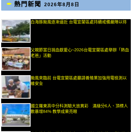
熱門新聞
2026年8月8日
白海豚颱風逐漸逼近 台電宜蘭區處持續戒備嚴陣以待
父親節當日捐血獻愛心~2026台電宜蘭區處舉辦「熱血
老爸」活動
颱風來臨前 台電宜蘭區處籲請養殖業加強用電檢測以
維安全
國立羅東高中分科測驗大放異彩 滿級分6人、頂標人
數暴增84% 教學成果亮眼