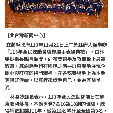
【北台灣新聞中心】
宜蘭縣政府
113
年
11
月
21
日上午
於縣府大廳舉辦
「
113
年全民運動會績優選手表揚典禮」，由林
姿妙縣長親自頒獎，向獲獎選手及教練致上最高
敬意，感謝選手們在國境之南—屏東場地展現企
圖心與旺盛的拼鬥精神，在各競賽場地上為本縣
奪得好佳績，以奪牌來證明自己，並為宜蘭爭
光！
林姿妙縣長表示，
113
年全民運動會前日在屏
東順利落幕，本縣勇奪
7
金
16
銀
18
銅的佳績，總
得牌數超越
111
年，從第
12
名攀升至全國第
9
名，