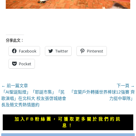
分享此文：
Facebook
Twitter
Pinterest
Pocket
文
← 前一篇文章
下一頁 →
上
下
「AI聖誕點燈」「耶誕市集」「民
「宜蘭戶外轉播世界棒球12強賽 齊
章
一
一
歌演唱」在北科大 校友張啓城總會
力挺中華隊」
導
篇
篇
長及簡文秀熱情邀約
覽
文
文
章：
章：
加入FB粉絲團，可獲取更多關於我們的訊
息！