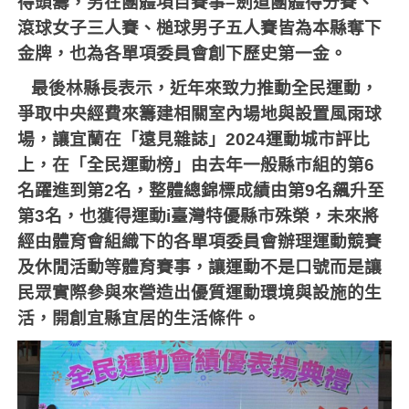
得頭籌，另在團體項目賽事
–
劍道團體得分賽、
滾球女子三人賽、槌球男子五人賽皆為本縣奪下
金牌，也為各單項委員會創下歷史第一金。
最後林縣長表示，近年來致力推動全民運動，
爭取中央經費來籌建相關室內場地與設置風雨球
場，讓宜蘭在「遠見雜誌」
2024
運動城市評比
上，在「全民運動榜」由去年一般縣市組的第
6
名躍進到第
2
名，整體總錦標成績由第
9
名飆升至
第
3
名，也獲得運動
i
臺灣特優縣市殊榮，未來將
經由體育會組織下的各單項委員會辦理運動競賽
及休閒活動等體育賽事，讓運動不是口號而是讓
民眾實際參與來營造出優質運動環境與設施的生
活，開創宜縣宜居的生活條件。