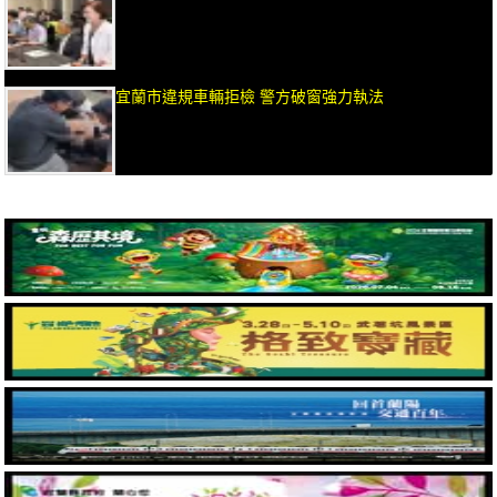
宜蘭市違規車輛拒檢 警方破窗強力執法