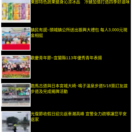
東部特色蔬果變身沁涼冰品 冷鏈加值打造四季好滋味
鎮民有感~頭城鎮公所送出振興大禮包 每人3,000元現
金相挺
歡慶青年節~宜蘭縣113年優秀青年表揚
跑馬古道與日本宮城大崎･鳴子溫泉步道5/18簽訂友誼
步道及完成揭牌活動
光復節收假日迎北返車潮高峰 宜警全力疏導讓您平安
返家